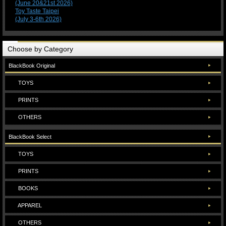
(June 20&21st 2026)
Toy Taste Taipei
(July 3-6th 2026)
Choose by Category
BlackBook Original
TOYS
PRINTS
OTHERS
BlackBook Select
TOYS
PRINTS
BOOKS
APPAREL
OTHERS