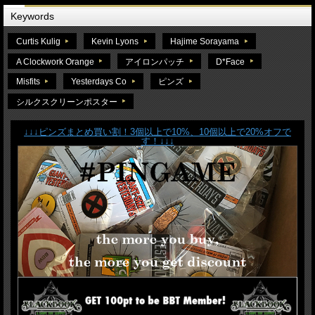
Keywords
Curtis Kulig
Kevin Lyons
Hajime Sorayama
A Clockwork Orange
アイロンパッチ
D*Face
Misfits
Yesterdays Co
ピンズ
シルクスクリーンポスター
↓↓↓ピンズまとめ買い割！3個以上で10%、10個以上で20%オフで
す！↓↓↓