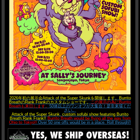
2026年初の展示会Attack of the Super Skunkを開催します。Burrito
BreathのRank Frankのカスタムショーです。
この展示の為にBurrito
Breathも来日します。
50体以上のワンオフが大集合！是非来場くだ
さい。
Attack of the Super Skunk. custom sofubi show featuring Burrito
Breath:Rank Frank!!
Burrito Breath would be flying all the way from
Ohio to Tokyo!!
Over 50 one offs would be in a place. Roll through!!