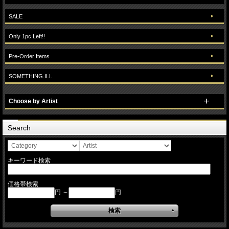
SALE
Only 1pc Left!!
Pre-Order Items
SOMETHING.ILL
Choose by Artist
Search
キーワード検索
価格帯検索
円 ～
円