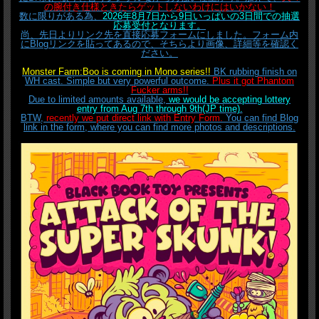
の腕付き仕様ときたらゲットしないわけにはいかない！
数に限りがある為、
2026年8月7日から9日いっぱいの3日間での抽選
応募受付となります。
尚、先日よりリンク先を直接応募フォームにしました。フォーム内
にBlogリンクを貼ってあるので、そちらより画像、詳細等を確認く
ださい。
Monster Farm:Boo is coming in Mono series!!
BK rubbing finish on
WH cast. Simple but very powerful outcome.
Plus it got Phantom
Fucker arms!!
Due to limited amounts available,
we would be accepting lottery
entry from Aug 7th through 9th(JP time).
BTW,
recently we put direct link with Entry Form.
You can find Blog
link in the form, where you can find more photos and descriptions.