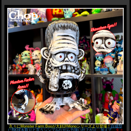
久々にMonster Farm:Booが大好評Monoシリーズより登場！
白成型
にBK拭き取りと言うシンプルながら力強い仕上がり。加えて、
久々