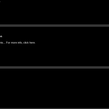
。
on
s... For more info, click here.