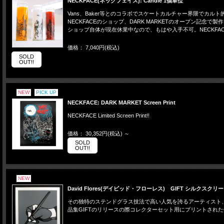
NECKFACE(ネックフェイス): Candle 1個単位
Vans、Baker等とのコラボでスケートカルチャー界隈でカル
NECKFACEのショップ、DARK MARKETのオープン
ショップ自体が現在休業中なので、もはや入手不可。NECKFA
価格： 7,040円(税込)
SOLD
OUT!!
NEW
PICK UP
NECKFACE: DARK MARKET Screen Print
NECKFACE Limited Screen Print!!
価格： 30,352円(税込)
～
SOLD
OUT!!
NEW
David Flores(デイビッド・フローレス) GIFT シルクスク
その独特のステンドグラス技法で高い人気を誇るアーティスト、D
品集GIFTのリリースの際コレクターセット用にプリントされ