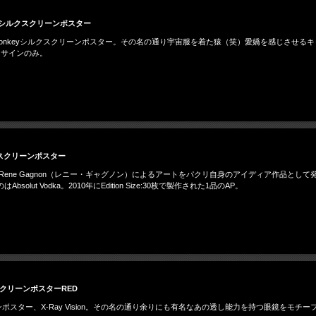
key シルクスクリーンポスター
ace Monkeyシルクスクリーンポスター。その名の通り宇宙服を着た猿（笑）愛嬌を感じさせるキ
Eはサインのみ。
シルクスクリーンポスター
スター。Rene Gagnon（レニー・ギャグノン）によるアートをパクリ自身のアイディア作品として発表
lut Vodka。2010年にEdition Size:30枚で製作された1品のAP。
ルクスクリーンポスターRED
リーンポスター、X-Ray Vision。その名の通り余りにも有名なあの透し能力を持つ眼鏡をモチー