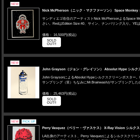
NEW
Nick McPherson（ニック・マクファーソン） Space Mon
サンディエゴ在住のアーティストNick McPhersonよるSp
さい。RedはEdition Size:40、サイン、ナンバリング入り。Y
価格： 16,500円(税込)
SOLD
OUT!!
NEW
John Grayson（ジョン・グレイソン） Absolut Hype 
John GraysonによるAbsolut Hypeシルクスクリーンポ
サンプリング（笑）ちなみにMr.BrainwashがサンプリングしたのはAbso
価格： 25,463円(税込)
SOLD
OUT!!
NEW
PICK UP
Perry Vasquez（ペリー・ヴァスケス） X-Ray Vision シ
LA出身のアーティスト、Perry Vasquezによるシルクスク