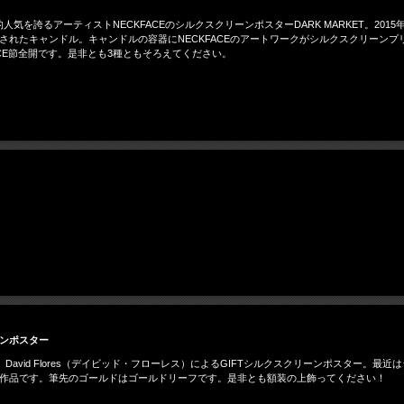
ト的人気を誇るアーティストNECKFACEのシルクスクリーンポスターDARK MARKET。
記念で製作されたキャンドル。キャンドルの容器にNECKFACEのアートワークがシルクスクリ
CE節全開です。是非とも3種ともそろえてください。
リーンポスター
avid Flores（デイビッド・フローレス）によるGIFTシルクスクリーンポスター。
た作品です。筆先のゴールドはゴールドリーフです。是非とも額装の上飾ってください！