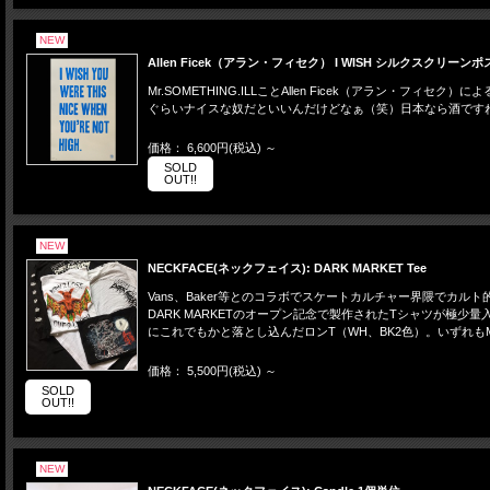
NEW
Allen Ficek（アラン・フィセク） I WISH シルクスクリーン
Mr.SOMETHING.ILLことAllen Ficek（アラン・フィセク）によ
ぐらいナイスな奴だといいんだけどなぁ（笑）日本なら酒ですね。Ed
価格： 6,600円(税込)
～
SOLD
OUT!!
NEW
NECKFACE(ネックフェイス): DARK MARKET Tee
Vans、Baker等とのコラボでスケートカルチャー界隈でカルト
DARK MARKETのオープン記念で製作されたTシャツが極少量
にこれでもかと落とし込んだロンT（WH、BK2色）。いずれも
価格： 5,500円(税込)
～
SOLD
OUT!!
NEW