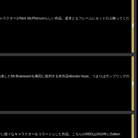
ャラクターがNick McPhersonらしい作品。是非ともフレームにセットの上飾ってくだ
したMr.Brainwashを痛烈に批判する本作品Absolut Hype。つまりはサンプリングの
フに様々なキャラクターをコラージュした作品。こちらのREDは2010年にEdition