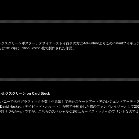
クスクリーンポスター。デザイナーズトイ好きの方はAdFuntureよりこのInstantフィギュアがリリ
年にEdition Size:25枚で製作された作品。
 シルクスクリーン on Card Stock
いったスケートカンパニーで名作グラフィックを数々生み出して来たスケートアート界のレジェンドアー
vid Hackett（デイビッド・ハケット）が癌で手術をした際のファンドレイザーとして2011
はシルバーが判りづらかったですが、こちらのスペシャルな1枚はカードストックへのプリントなので