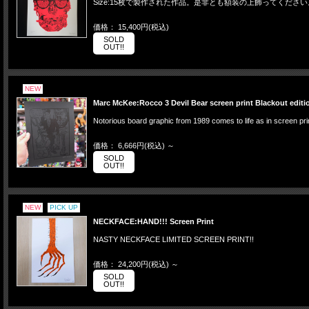
Size:15枚で製作された作品。是非とも額装の上飾ってください
価格： 15,400円(税込)
SOLD
OUT!!
NEW
Marc McKee:Rocco 3 Devil Bear screen print Blackout editi
Notorious board graphic from 1989 comes to life as in screen print
価格： 6,666円(税込)
～
SOLD
OUT!!
NEW
PICK UP
NECKFACE:HAND!!! Screen Print
NASTY NECKFACE LIMITED SCREEN PRINT!!
価格： 24,200円(税込)
～
SOLD
OUT!!