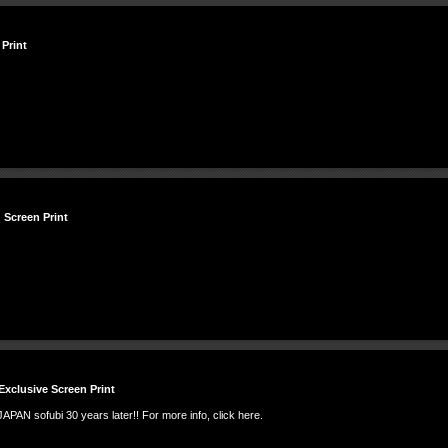
Print
creen Print
Exclusive Screen Print
PAN sofubi 30 years later!! For more info, click here.