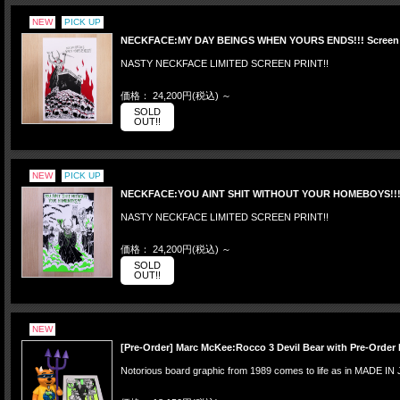
NEW
PICK UP
NECKFACE:MY DAY BEINGS WHEN YOURS ENDS!!! Screen 
NASTY NECKFACE LIMITED SCREEN PRINT!!
価格： 24,200円(税込)
～
SOLD
OUT!!
NEW
PICK UP
NECKFACE:YOU AINT SHIT WITHOUT YOUR HOMEBOYS!!! S
NASTY NECKFACE LIMITED SCREEN PRINT!!
価格： 24,200円(税込)
～
SOLD
OUT!!
NEW
[Pre-Order] Marc McKee:Rocco 3 Devil Bear with Pre-Order 
Notorious board graphic from 1989 comes to life as in MADE IN JA