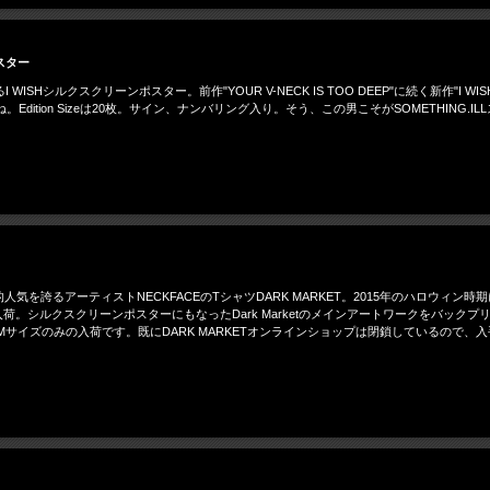
ポスター
るI WISHシルクスクリーンポスター。前作"YOUR V-NECK IS TOO DEEP"に続く新作"I WIS
ition Sizeは20枚。サイン、ナンバリング入り。そう、この男こそがSOMETHING
的人気を誇るアーティストNECKFACEのTシャツDARK MARKET。2015年のハロウィ
入荷。シルクスクリーンポスターにもなったDark Marketのメインアートワークをバックプリ
Mサイズのみの入荷です。既にDARK MARKETオンラインショップは閉鎖しているので