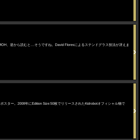
、逆から読むと....そうですね。David Floresによるステンドグラス技法が冴えま
2008年にEdition Size:50枚でリリースされたKidrobotオフィシャル物で