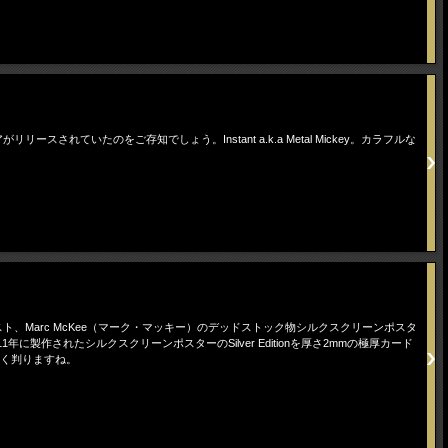
ースされていたのをご存知でしょう。Instant a.k.a Metal Mickey。カラフルな
ティスト、Marc McKee（マーク・マッキー）のデッドストック物シルクスクリーンポスタ
年に製作されたシルクスクリーンポスターのSilver Editionを厚さ2mmの極厚カード
よく判りますね。