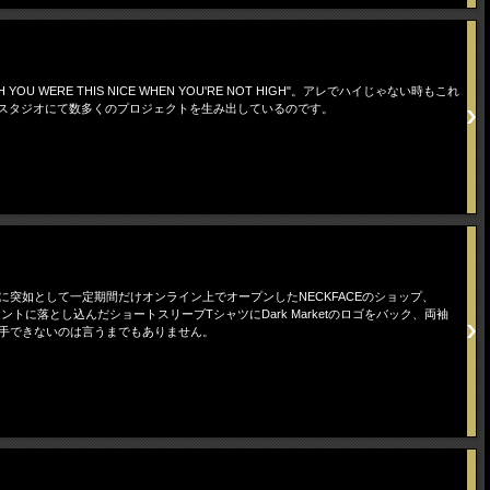
H YOU WERE THIS NICE WHEN YOU'RE NOT HIGH"。アレでハイじゃない時もこれ
.ILLスタジオにて数多くのプロジェクトを生み出しているのです。
ン時期に突如として一定期間だけオンライン上でオープンしたNECKFACEのショップ、
ントに落とし込んだショートスリーブTシャツにDark Marketのロゴをバック、両袖
、入手できないのは言うまでもありません。