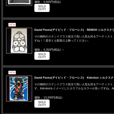
価格： 6,600円(税込)
SOLD
OUT!!
NEW
David Flores(デイビッド・フローレス) REMOH シルクス
その独特のステンドグラス技法で高い人気を誇るアーティスト、Davi
すね！！是非とも額装の上飾ってください。
価格： 9,350円(税込)
～
SOLD
OUT!!
NEW
David Flores(デイビッド・フローレス) Kidrobot シル
その独特のステンドグラス技法で高い人気を誇るアーティスト、David 
す。Kidrobotをイメージしたカラフルなカラーが良いですね
価格： 13,200円(税込)
SOLD
OUT!!