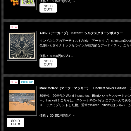
価格： 18,150円(税込)
～
SOLD
OUT!!
NEW
Arkiv（アーカイブ） Instant3 シルクスクリーンポスター
インドネシアのアーティストArkiv（アーカイブ）のInstant3シル
色使いとダイナミックなラインが魅力的なアーティスト。こちらは2012
価格： 4,400円(税込)
～
SOLD
OUT!!
NEW
PICK UP
Marc McKee（マーク・マッキー） Hackett Silver Edition
80年代、90年代とWorld Industries、Blindと
ー、Hackett！こちらは、スケート界のパイオニアの一人であるDa
ストックにプリントした物。通常のSilver Editionで
価格： 30,352円(税込)
～
SOLD
OUT!!