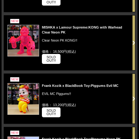
OUT!!
NEW
MISHKA x Lamour Supreme:KONG with Warhead
Clear Neon PK
Clear Neon PK KONG!!
価格： 16,500円(税込)
SOLD
OUT!!
NEW
Frank Kozik x BlackBook Toy:Piggums Evil MC
EVIL MC Piggums!!
価格： 13,200円(税込)
SOLD
OUT!!
NEW