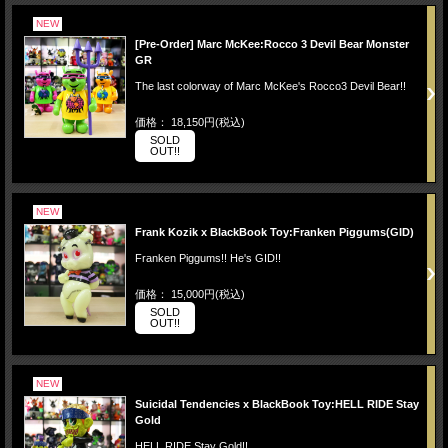
NEW
[Pre-Order] Marc McKee:Rocco 3 Devil Bear Monster
GR
The last colorway of Marc McKee's Rocco3 Devil Bear!!
価格： 18,150円(税込)
SOLD
OUT!!
NEW
Frank Kozik x BlackBook Toy:Franken Piggums(GID)
Franken Piggums!! He's GID!!
価格： 15,000円(税込)
SOLD
OUT!!
NEW
Suicidal Tendencies x BlackBook Toy:HELL RIDE Stay
Gold
HELL RIDE Stay Gold!!