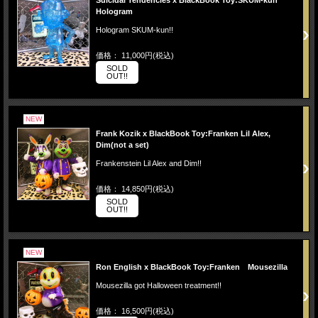
Suicidal Tendencies x BlackBook Toy:SKUM-kun
Hologram
Hologram SKUM-kun!!
価格： 11,000円(税込)
SOLD
OUT!!
NEW
Frank Kozik x BlackBook Toy:Franken Lil Alex,
Dim(not a set)
Frankenstein Lil Alex and Dim!!
価格： 14,850円(税込)
SOLD
OUT!!
NEW
Ron English x BlackBook Toy:Franken Mousezilla
Mousezilla got Halloween treatment!!
価格： 16,500円(税込)