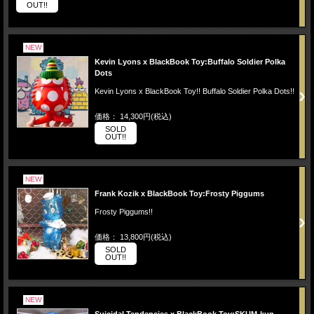
OUT!!
NEW
Kevin Lyons x BlackBook Toy:Buffalo Soldier Polka
Dots
Kevin Lyons x BlackBook Toy!! Buffalo Soldier Polka Dots!!
価格： 14,300円(税込)
SOLD
OUT!!
NEW
Frank Kozik x BlackBook Toy:Frosty Piggums
Frosty Piggums!!
価格： 13,800円(税込)
SOLD
OUT!!
NEW