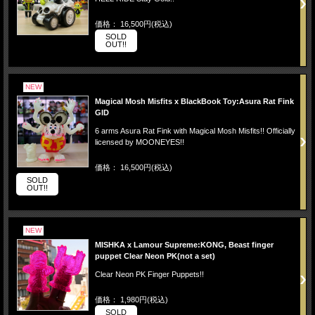
価格： 16,500円(税込)
SOLD
OUT!!
NEW
Magical Mosh Misfits x BlackBook Toy:Asura Rat Fink
GID
6 arms Asura Rat Fink with Magical Mosh Misfits!! Officially
licensed by MOONEYES!!
価格： 16,500円(税込)
SOLD
OUT!!
NEW
MISHKA x Lamour Supreme:KONG, Beast finger
puppet Clear Neon PK(not a set)
Clear Neon PK Finger Puppets!!
価格： 1,980円(税込)
SOLD