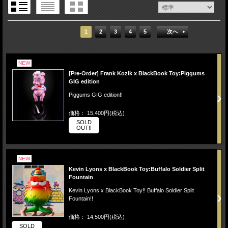
1
2
3
4
5
次へ
NEW
[Pre-Order] Frank Kozik x BlackBook Toy:Piggums
GIG edition
Piggums GIG edition!!
価格： 15,400円(税込)
SOLD
OUT!!
NEW
Kevin Lyons x BlackBook Toy:Buffalo Soldier Split
Fountain
Kevin Lyons x BlackBook Toy!! Buffalo Soldier Split
Fountain!!
価格： 14,500円(税込)
SOLD