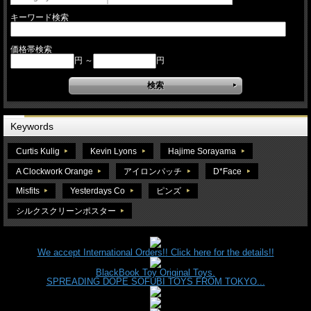
キーワード検索
価格帯検索
円 ～
円
Keywords
Curtis Kulig
Kevin Lyons
Hajime Sorayama
A Clockwork Orange
アイロンパッチ
D*Face
Misfits
Yesterdays Co
ピンズ
シルクスクリーンポスター
We accept International Orders!! Click here for the details!!
BlackBook Toy Original Toys.
SPREADING DOPE SOFUBI TOYS FROM TOKYO...