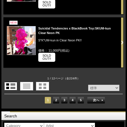
SOLD
OUT!!
NEW
Suicidal Tendencies x BlackBook Toy:SKUM-kun
Clear Neon PK
S"K"UM-kun in Clear Neon PK!!
価格： 11,000円(税込)
SOLD
OUT!!
1 / 12ページ
（全224件）
1
2
3
4
5
次へ
Search