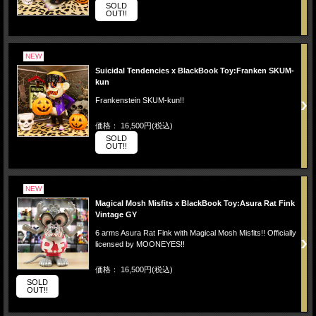
SOLD
OUT!!
NEW
Suicidal Tendencies x BlackBook Toy:Franken SKUM-
kun
Frankenstein SKUM-kun!!
価格： 16,500円(税込)
SOLD
OUT!!
NEW
Magical Mosh Misfits x BlackBook Toy:Asura Rat Fink
Vintage GY
6 arms Asura Rat Fink with Magical Mosh Misfits!! Officially
licensed by MOONEYES!!
価格： 16,500円(税込)
SOLD
OUT!!