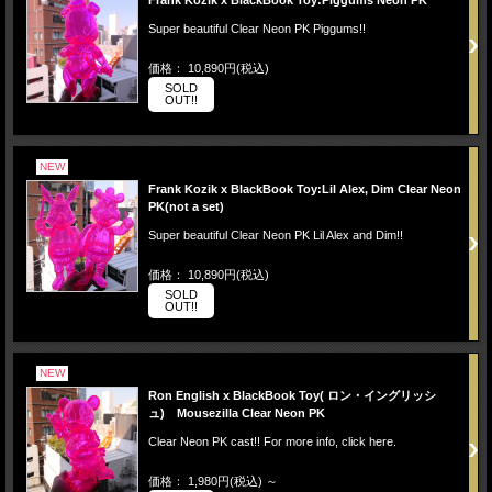
Frank Kozik x BlackBook Toy:Piggums Neon PK
Super beautiful Clear Neon PK Piggums!!
価格： 10,890円(税込)
SOLD
OUT!!
NEW
Frank Kozik x BlackBook Toy:Lil Alex, Dim Clear Neon
PK(not a set)
Super beautiful Clear Neon PK Lil Alex and Dim!!
価格： 10,890円(税込)
SOLD
OUT!!
NEW
Ron English x BlackBook Toy( ロン・イングリッシ
ュ) Mousezilla Clear Neon PK
Clear Neon PK cast!! For more info, click here.
価格： 1,980円(税込)
～