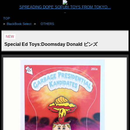
SPREADING DOPE SOFUBI TOYS FROM TOKYO...
TOP
>
BlackBook Select
>
OTHERS
NEW
Special Ed Toys:Doomsday Donald ピンズ