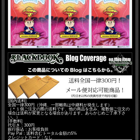
[国内送料]
全国一律300円（沖縄、一部離島は中継料が発生します）
（＊１個ご注文の際の送料です、他の商品を含み、複数個ご注文の
場合は送料が変更となる場合があります。あらかじめご了承下さ
い。）
[手数料]
代引き：300円
銀行振込：お客様負担
Pay Pal：送料含むトータル金額の5%
クレジットカード：なし