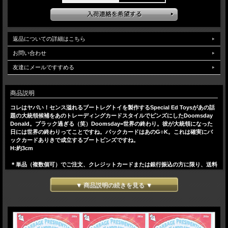
返品についての詳細はこちら
お問い合わせ
友達にメールですすめる
商品説明
コレはヤバい！センス溢れるブートレグトイを製作するSpecial Ed Toysがあの話
題の大統領候補をあのトレーディングカードスタイルでピンズにしたDoomsday
Donald。ブラック過ぎる（笑）Doomsday=世界の終わり。彼が大統領になった
日には世界の終わりってことですね。バックカードはあのG○K。これは確実にバ
ックカードありきで成立するブートピンズですね。
H:約3cm
＊単品（複数個可）でご注文、クレジットカードまたは銀行振込の方に限り、送料
300円にて発送可能です。発送方法でメール便を指定ください。
▼ 商品説明の続きを見る ▼