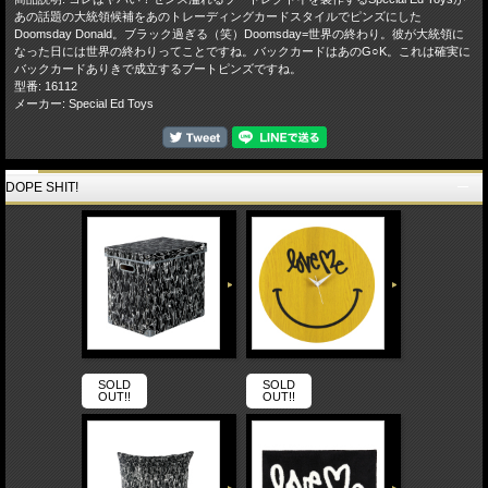
あの話題の大統領候補をあのトレーディングカードスタイルでピンズにした
Doomsday Donald。ブラック過ぎる（笑）Doomsday=世界の終わり。彼が大統領に
なった日には世界の終わりってことですね。バックカードはあのG○K。これは確実に
バックカードありきで成立するブートピンズですね。
型番: 16112
メーカー: Special Ed Toys
DOPE SHIT!
SOLD
SOLD
OUT!!
OUT!!