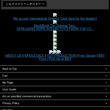
シルクスクリーンポスター
We accept International Orders!! Click here for the details!!
BlackBook Toy Original Toys.
SPREADING DOPE SOFUBI TOYS FROM TOKYO...
ABOUT US
|
WHOLESALE
|
TOY PRODUCTION
|
Free Sticker
|
BBT
Point |
Pick Up at BBT
Back to Top
Cart
My Page
User Guide
Act on specified commercial transactions
Privacy Policy
Site Map