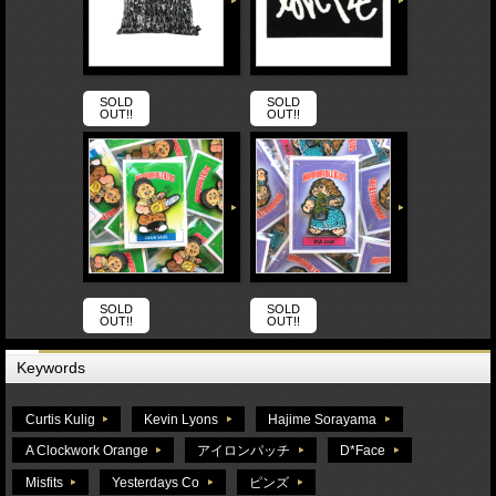
SOLD
SOLD
OUT!!
OUT!!
SOLD
SOLD
OUT!!
OUT!!
Keywords
Curtis Kulig
Kevin Lyons
Hajime Sorayama
A Clockwork Orange
アイロンパッチ
D*Face
Misfits
Yesterdays Co
ピンズ