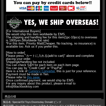
[For International Buyers]
We would ship this item worldwide by EMS.
The shipping and handling fee for this item(1pc-10pcs) to overseas
is 1800yen.(Worldwide flat rate)
*For this item, Priority Mail(Cheaper, No tracking, no insurance) is
available too. Ask us if you prefer this.
[How to order]
Please press "カートに入れる(add to cart)" above and complete
placing your order.
Shipping&Handling fee not included.
You can check S&H for each item on each item page.
You can pay by "Credit Card" or "PayPal".
Here is a link of
Currency Converter
, this is just for your reference.
Payment must be made in Yen.
Please refer to
this page.
Once confirmed payment, we would ship by EMS.
For any inquiry about this product, please e-mail to
info@blackbooktoy.com
商品仕様
製品名: Special Ed Toys:Doomsday Donald ピンズ
商品説明: コレはヤバい！センス溢れるブートレグトイを製作するSpecial Ed Toysが