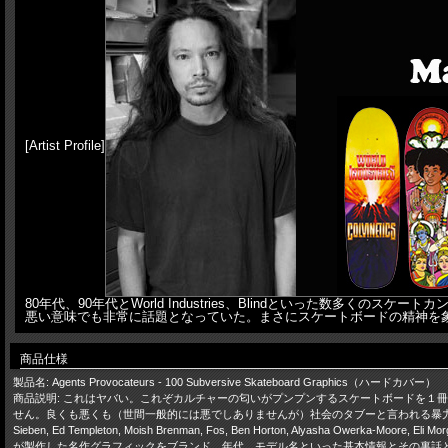
[Artist Profile]
80年代、90年代とWorld Industries、Blindといった
悪い意味でも非常に話題となっていた。まさにスケートボードの精神を
商品仕様
製品名: Agents Provocateurs - 100 Subversive Skateboard Graphics（ハードカバー）
商品説明: これはヤバい。これぞカルチャーの匂いがプンプンするスケートボードを１冊にまとめた作品集
せん。良くも悪くも（世間一般的には悪でしありませんが）社会のタブーと言われる暴力、性、政治、人種差
Sieben, Ed Templeton, Moish Brenman, Fos, Ben Horton, Alyasha Owerka-Moor
が製作した名作グラフィックをブランド、年代、モデル名といった基本情報とその裏話とともに掲載。更に、