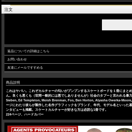
注文
返品についての詳細はこちら
お問い合わせ
友達にメールですすめる
商品説明
これはヤバい。これぞカルチャーの匂いがプンプンするスケートボードを１冊にまとめた作品集、Agen
ん。良くも悪くも（世間一般的には悪でしありませんが）社会のタブーと言われる暴力、性、政治、人種
Sieben, Ed Templeton, Moish Brenman, Fos, Ben Horton, Alyasha Owerka-M
ージにわたり彼らが製作した名作グラフィックをブランド、年代、モデル名といった基本情報とその裏話と
ンタビューも掲載。スケートカルチャーが好きな方は必読な1冊です。
224ページ、ハードカバー