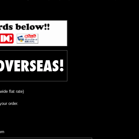
ide flat rate)
our order.
com