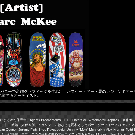
数多くのスケートカンパニーで名作グラフィックを生み出したスケートアート界のレジェ
象徴するアーティスト。
、Agents Provocateurs - 100 Subversive Skateboard Gra
別、ドラッグ、宗教などを題材としたボードグラフィックのみジャンルごとに掲載。Marc McKee、S
e, Eli Morgan Gesner, Jeremy Fish, Brice Raysseguier, Johnny “Mojo” Munnerly
この作品集の中心アーティストであるMarc McKee、Sean Cliver、FOS、Ben Hort