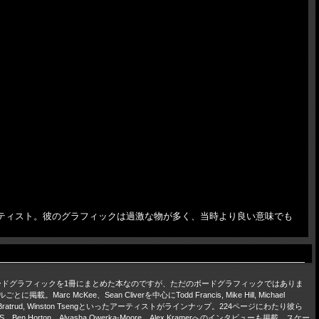
ンドアーティスト。彼のグラフィックは過激な物が多く、当時より良い意味でも
phics。名作ボードグラフィックを1冊にまとめた本なのですが、ただのボードグラフィックではありま
ean Cliverを中心にTodd Francis, Mike Hill, Michael
n, Alex Kramer, Todd Bratrud, Winston Tsengといったアーティストがラインナップ。224ページにわたり彼ら
on、Alyasha Owerka-Moore、Alex Kramerへのインタビューも掲載。スケー