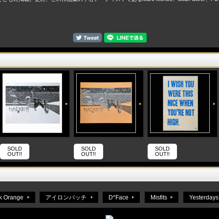
SOLD
SOLD
SOLD
OUT!!
OUT!!
OUT!!
k Orange
アイロンパッチ
D*Face
Misfits
Yesterdays