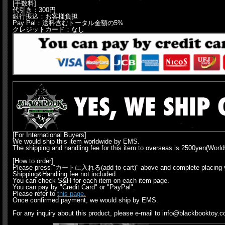
[手数料]
代引き：300円
銀行振込：お客様負担
Pay Pal：送料含むトータル金額の5%
クレジットカード：なし
[For International Buyers]
We would ship this item worldwide by EMS.
The shipping and handling fee for this item to overseas is 2500yen(Worldw
[How to order]
Please press "カートに入れる(add to cart)" above and complete placing y
Shipping&Handling fee not included.
You can check S&H for each item on each item page.
You can pay by "Credit Card" or "PayPal".
Please refer to
this page.
Once confirmed payment, we would ship by EMS.
For any inquiry about this product, please e-mail to info@blackbooktoy.