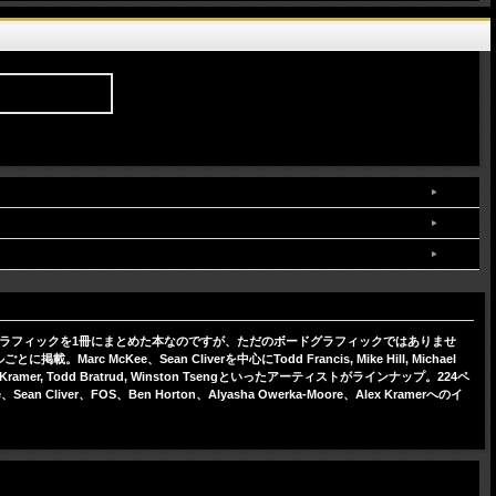
cs。名作ボードグラフィックを1冊にまとめた本なのですが、ただのボードグラフィックではありませ
Sean Cliverを中心にTodd Francis, Mike Hill, Michael
nerlyn, Alex Kramer, Todd Bratrud, Winston Tsengといったアーティストがラインナップ。224ペ
S、Ben Horton、Alyasha Owerka-Moore、Alex Kramerへのイ