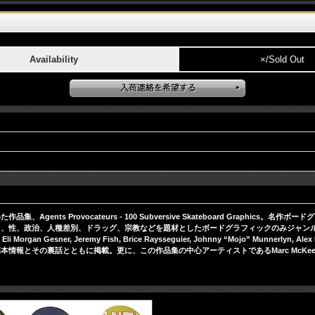
Availability
×/Sold Out
ts Provocateurs - 100 Subversive Skateboard Graphi
差別、ドラッグ、宗教などを題材としたボードグラフィックのみジャンルごとに掲載。Marc McKee、
oore, Eli Morgan Gesner, Jeremy Fish, Brice Raysseguier, Johnny “Mojo” Mun
ともに掲載。更に、この作品集の中心アーティストであるMarc McKee、Sean Cliver、FO