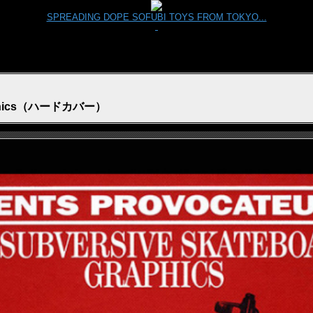
SPREADING DOPE SOFUBI TOYS FROM TOKYO...
 Graphics（ハードカバー）