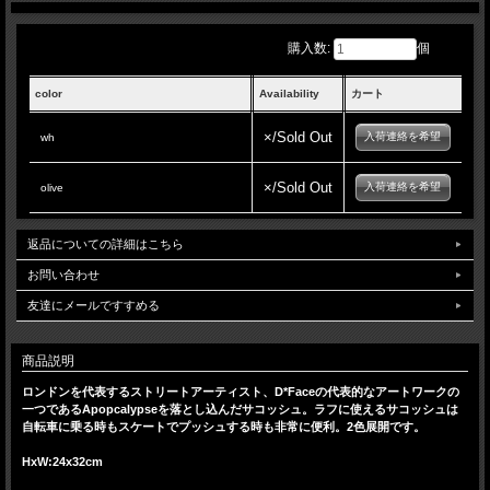
購入数:
個
color
Availability
カート
×/Sold Out
入荷連絡を希望
wh
×/Sold Out
入荷連絡を希望
olive
返品についての詳細はこちら
お問い合わせ
友達にメールですすめる
商品説明
ロンドンを代表するストリートアーティスト、D*Faceの代表的なアートワークの
一つであるApopcalypseを落とし込んだサコッシュ。ラフに使えるサコッシュは
自転車に乗る時もスケートでプッシュする時も非常に便利。2色展開です。
HxW:24x32cm