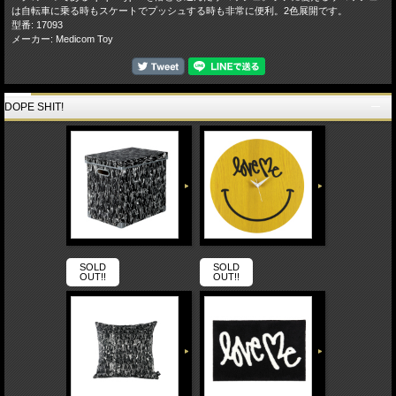
は自転車に乗る時もスケートでプッシュする時も非常に便利。2色展開です。
型番: 17093
メーカー: Medicom Toy
DOPE SHIT!
SOLD
SOLD
OUT!!
OUT!!