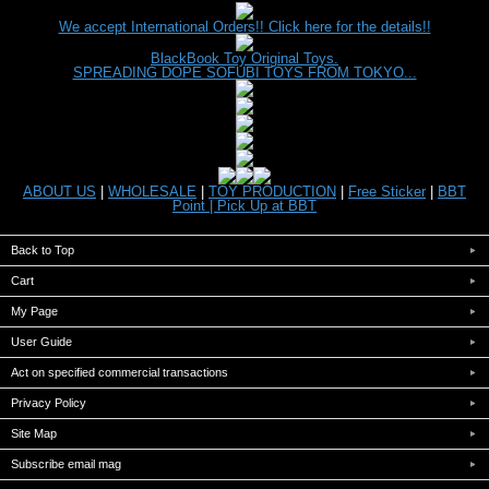
We accept International Orders!! Click here for the details!!
BlackBook Toy Original Toys.
SPREADING DOPE SOFUBI TOYS FROM TOKYO...
ABOUT US
|
WHOLESALE
|
TOY PRODUCTION
|
Free Sticker
|
BBT
Point |
Pick Up at BBT
Back to Top
Cart
My Page
User Guide
Act on specified commercial transactions
Privacy Policy
Site Map
Subscribe email mag