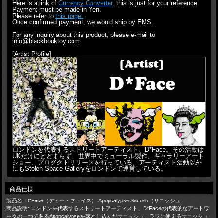
Here is a link of
Currency Converter
, this is just for your reference.
Payment must be made in Yen.
Please refer to
this page.
Once confirmed payment, we would ship by EMS.
For any inquiry about this product, please e-mail to
info@blackbooktoy.com
[Artist Profile]
ロンドンを代表するストリートアーティスト、D*Face。その活動は
UKだけにとどまらず、世界中でミューラル製作、ギャラリーアート
ショー、プロダクトリリースを行っている。アーティスト活動以外
にもStolen Space Galleryをロンドンで運営している。
商品仕様
製品名: D*Face（ディー・フェイス）:Apopcalypse Sacosh（サコッシュ）
商品説明: ロンドンを代表するストリートアーティスト、D*Faceの代表的なアートワ
ークの一つであるApopcalypseを落とし込んだサコッシュ。ラフに使えるサコッシュ