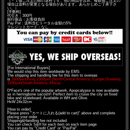
（＊１個ご注文の際の送料です、他の商品を含み、複数個ご注文の
場合は送料が変更となる場合があります。あらかじめご了承下さ
い。）
[手数料]
代引き：300円
銀行振込：お客様負担
Pay Pal：送料含むトータル金額の5%
クレジットカード：なし
[For International Buyers]
We would ship this item worldwide by EMS.
The shipping and handling fee for this item to overeas
is
1600yen(Asia),2300yen.(North/Central America, Europe,Oceania),
3200yen(South America, Africa).
D*Face's one of the popular artwork, Apopcalypse is now available
as in herringbone sacosh!! Perfect item to cruise the city on fixed
bike and skateboard. Available in WH and Olive.
HxW:24x32cm
[How to order]
Please press "カートに入れる(add to cart)" above and complete
placing your order.
Shipping&Handling fee not included.
You can check S&H for each item on each item page.
You can pay by "Credit Card" or "PayPal".