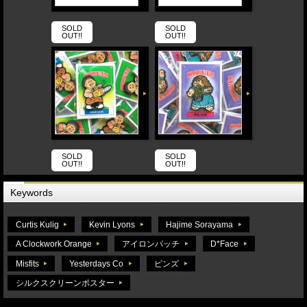
SOLD
SOLD
OUT!!
OUT!!
SOLD
SOLD
OUT!!
OUT!!
Keywords
Curtis Kulig
Kevin Lyons
Hajime Sorayama
A Clockwork Orange
アイロンパッチ
D*Face
Misfits
Yesterdays Co
ピンズ
シルクスクリーンポスター