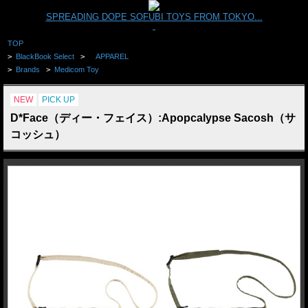
SPREADING DOPE SOFUBI TOYS FROM TOKYO...
TOP
>
BlackBook Select
>
APPAREL
>
Brands
>
Medicom Toy
NEW
PICK UP
D*Face（ディー・フェイス）:Apopcalypse Sacosh（サ
コッシュ）