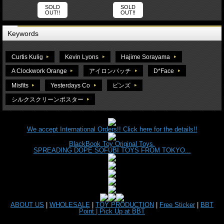
SOLD
SOLD
OUT!!
OUT!!
Keywords
Curtis Kulig
Kevin Lyons
Hajime Sorayama
A Clockwork Orange
アイロンパッチ
D*Face
Misfits
Yesterdays Co
ピンズ
シルクスクリーンポスター
We accept International Orders!! Click here for the details!!
BlackBook Toy Original Toys.
SPREADING DOPE SOFUBI TOYS FROM TOKYO...
ABOUT US
|
WHOLESALE
|
TOY PRODUCTION
|
Free Sticker
|
BBT
Point |
Pick Up at BBT