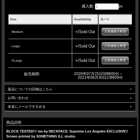
購入数:
pc
Size
Availability
カート
×/Sold Out
入荷連絡を希望
Medium
×/Sold Out
入荷連絡を希望
Large
×/Sold Out
入荷連絡を希望
XLarge
2020年07月25日00時00分～
販売期間:
2021年06月30日23時59分
返品についての詳細はこちら
お問い合わせ
友達にメールですすめる
商品説明
BLOCK TESTED!!! tee by NECKFACE. Supreme Los Angeles EXCLUSIVE!!
Screen printed by SOMETHING ILL studio.