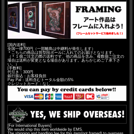
[国内送料]
全国一律700円（一部離島は中継料が発生します）
＊こちらの商品は筒型段ボールに入れてのお届けとなります。
（＊１個ご注文の際の送料です、他の商品を含み、複数個ご注文の
場合は送料が変更となる場合があります。あらかじめご了承下さ
い。）
[手数料]
代引き：300円
銀行振込：お客様負担
Pay Pal：送料含むトータル金額の5%
クレジットカード：なし
[For International Buyers]
We would ship this item worldwide by EMS.
The shipping and handling fee for this item(not framed) to overseas