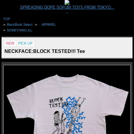
SPREADING DOPE SOFUBI TOYS FROM TOKYO...
TOP
>
BlackBook Select
>
APPAREL
>
SOMETHING.ILL
NEW
PICK UP
NECKFACE:BLOCK TESTED!!! Tee