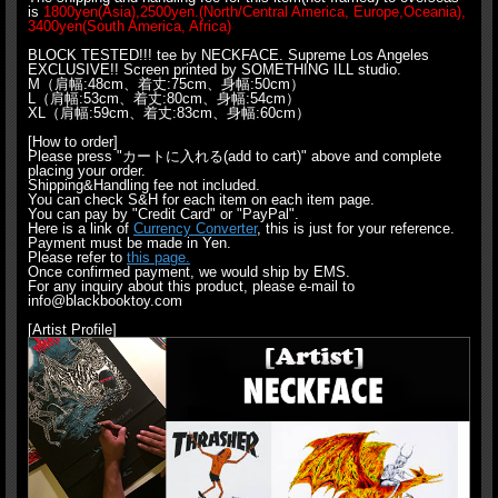
is
1800yen(Asia),2500yen.(North/Central America, Europe,Oceania),
3400yen(South America, Africa)
BLOCK TESTED!!! tee by NECKFACE. Supreme Los Angeles
EXCLUSIVE!! Screen printed by SOMETHING ILL studio.
M（肩幅:48cm、着丈:75cm、身幅:50cm）
L（肩幅:53cm、着丈:80cm、身幅:54cm）
XL（肩幅:59cm、着丈:83cm、身幅:60cm）
[How to order]
Please press "カートに入れる(add to cart)" above and complete
placing your order.
Shipping&Handling fee not included.
You can check S&H for each item on each item page.
You can pay by "Credit Card" or "PayPal".
Here is a link of
Currency Converter
, this is just for your reference.
Payment must be made in Yen.
Please refer to
this page.
Once confirmed payment, we would ship by EMS.
For any inquiry about this product, please e-mail to
info@blackbooktoy.com
[Artist Profile]