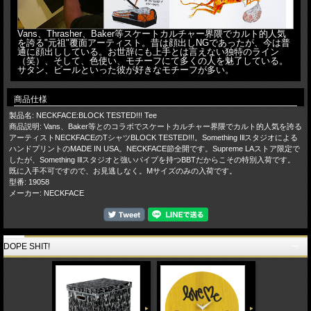
Vans、Thrasher、Baker等スケートカルチャー界隈でカルト的人気
を誇る"元祖"覆面アーティスト。昔は顔出しNGであったが、今は普
通に顔出ししている。お世辞にも上手とは言えない独特のライン
（笑）、そして、色使い、モチーフにて多くの人を魅了している。
サタン、ビールといった彼が好きなモチーフが多い。
商品仕様
製品名: NECKFACE:BLOCK TESTED!!! Tee
商品説明: Vans、Baker等とのコラボでスケートカルチャー界隈でカルト的人気を誇る
アーティストNECKFACEのTシャツBLOCK TESTED!!!。Something Illスタジオによる
ハンドプリントのMADE IN USA。NECKFACE節全開です。Supreme LAストア限定で
したが、Something Illスタジオと強いパイプを持つBBTだからこその特別入荷です。
既に入手不可ですので、お見逃しなく。Mサイズのみの入荷です。
型番: 19058
メーカー: NECKFACE
DOPE SHIT!