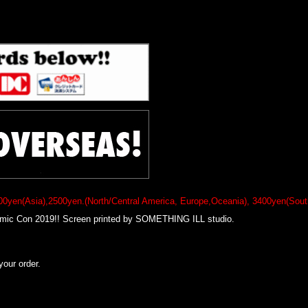
00yen(Asia),2500yen.(North/Central America, Europe,Oceania), 3400yen(South
 Con 2019!! Screen printed by SOMETHING ILL studio.
our order.