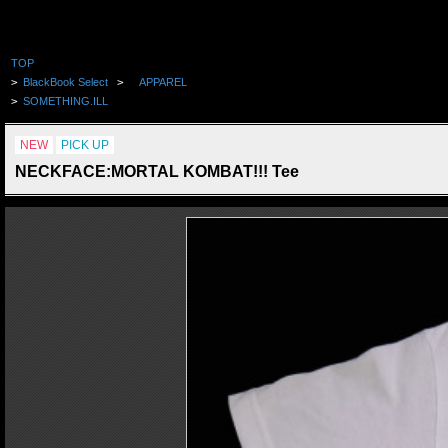
TOP
>
BlackBook Select
>
APPAREL
>
SOMETHING.ILL
NEW
PICK UP
NECKFACE:MORTAL KOMBAT!!! Tee