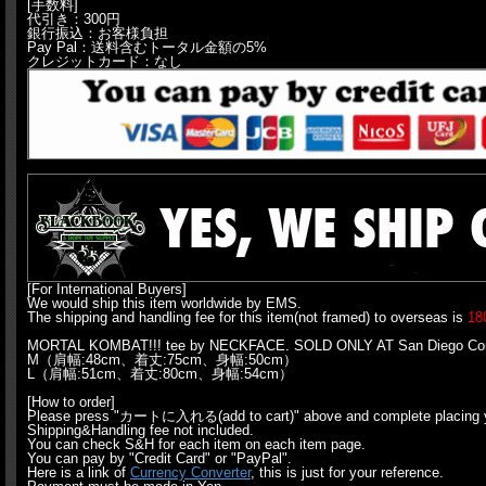
[手数料]
代引き：300円
銀行振込：お客様負担
Pay Pal：送料含むトータル金額の5%
クレジットカード：なし
[For International Buyers]
We would ship this item worldwide by EMS.
The shipping and handling fee for this item(not framed) to overseas is
18
MORTAL KOMBAT!!! tee by NECKFACE. SOLD ONLY AT San Diego Comic
M（肩幅:48cm、着丈:75cm、身幅:50cm）
L（肩幅:51cm、着丈:80cm、身幅:54cm）
[How to order]
Please press "カートに入れる(add to cart)" above and complete placing y
Shipping&Handling fee not included.
You can check S&H for each item on each item page.
You can pay by "Credit Card" or "PayPal".
Here is a link of
Currency Converter
, this is just for your reference.