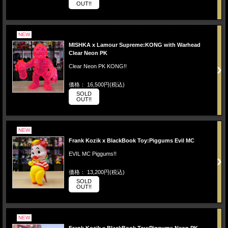
OUT!!
NEW
MISHKA x Lamour Supreme:KONG with Warhead
Clear Neon PK
Clear Neon PK KONG!!
価格： 16,500円(税込)
SOLD
OUT!!
NEW
Frank Kozik x BlackBook Toy:Piggums Evil MC
EVIL MC Piggums!!
価格： 13,200円(税込)
SOLD
OUT!!
NEW