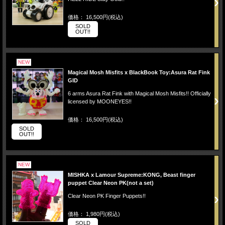
価格： 16,500円(税込)
SOLD
OUT!!
NEW
Magical Mosh Misfits x BlackBook Toy:Asura Rat Fink
GID
6 arms Asura Rat Fink with Magical Mosh Misfits!! Officially
licensed by MOONEYES!!
価格： 16,500円(税込)
SOLD
OUT!!
NEW
MISHKA x Lamour Supreme:KONG, Beast finger
puppet Clear Neon PK(not a set)
Clear Neon PK Finger Puppets!!
価格： 1,980円(税込)
SOLD