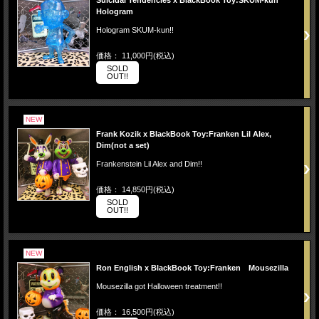
Suicidal Tendencies x BlackBook Toy:SKUM-kun
Hologram
Hologram SKUM-kun!!
価格： 11,000円(税込)
SOLD
OUT!!
NEW
Frank Kozik x BlackBook Toy:Franken Lil Alex,
Dim(not a set)
Frankenstein Lil Alex and Dim!!
価格： 14,850円(税込)
SOLD
OUT!!
NEW
Ron English x BlackBook Toy:Franken Mousezilla
Mousezilla got Halloween treatment!!
価格： 16,500円(税込)