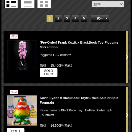
1
2
3
4
5
次へ
NEW
[Pre-Order] Frank Kozik x BlackBook Toy:Piggums
GIG edition
Piggums GIG edition!!
価格： 15,400円(税込)
SOLD
OUT!!
NEW
Kevin Lyons x BlackBook Toy:Buffalo Soldier Split
Fountain
Kevin Lyons x BlackBook Toy!! Buffalo Soldier Split
Fountain!!
価格： 14,500円(税込)
SOLD