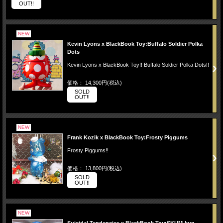
OUT!!
NEW
Kevin Lyons x BlackBook Toy:Buffalo Soldier Polka
Dots
Kevin Lyons x BlackBook Toy!! Buffalo Soldier Polka Dots!!
価格： 14,300円(税込)
SOLD
OUT!!
NEW
Frank Kozik x BlackBook Toy:Frosty Piggums
Frosty Piggums!!
価格： 13,800円(税込)
SOLD
OUT!!
NEW