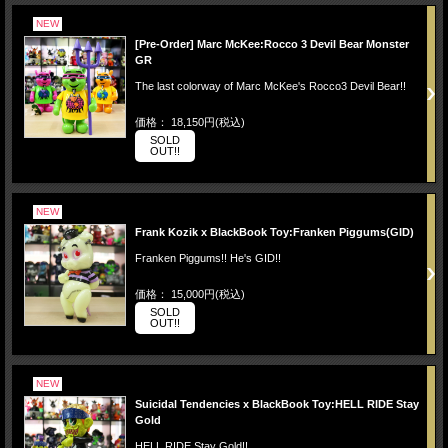
NEW
[Pre-Order] Marc McKee:Rocco 3 Devil Bear Monster
GR
The last colorway of Marc McKee's Rocco3 Devil Bear!!
価格： 18,150円(税込)
SOLD
OUT!!
NEW
Frank Kozik x BlackBook Toy:Franken Piggums(GID)
Franken Piggums!! He's GID!!
価格： 15,000円(税込)
SOLD
OUT!!
NEW
Suicidal Tendencies x BlackBook Toy:HELL RIDE Stay
Gold
HELL RIDE Stay Gold!!