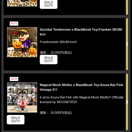
SOLD
OUT!!
NEW
Suicidal Tendencies x BlackBook Toy:Franken SKUM-
kun
Frankenstein SKUM-kun!!
価格： 16,500円(税込)
SOLD
OUT!!
NEW
Magical Mosh Misfits x BlackBook Toy:Asura Rat Fink
Vintage GY
6 arms Asura Rat Fink with Magical Mosh Misfits!! Officially
licensed by MOONEYES!!
価格： 16,500円(税込)
SOLD
OUT!!