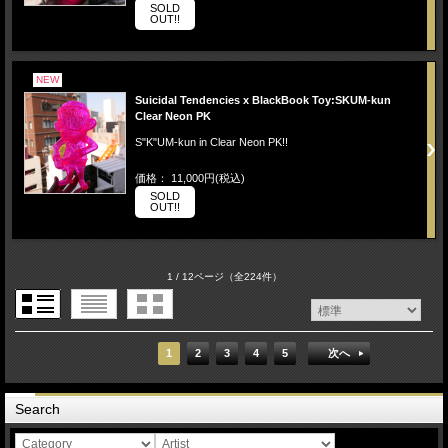
SOLD
OUT!!
NEW
Suicidal Tendencies x BlackBook Toy:SKUM-kun
Clear Neon PK
S"K"UM-kun in Clear Neon PK!!
価格： 11,000円(税込)
SOLD
OUT!!
1 / 12ページ
（全224件）
1
2
3
4
5
次へ
Search