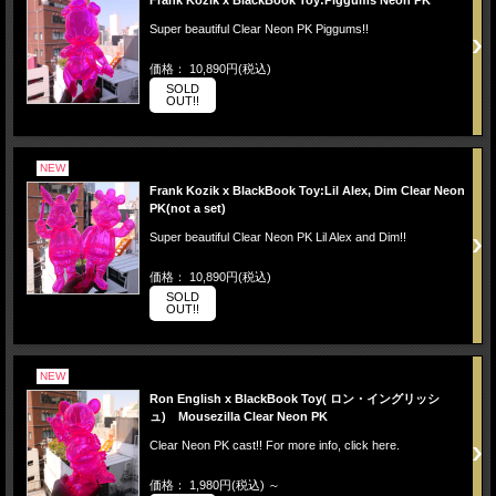
Frank Kozik x BlackBook Toy:Piggums Neon PK
Super beautiful Clear Neon PK Piggums!!
価格： 10,890円(税込)
SOLD
OUT!!
NEW
Frank Kozik x BlackBook Toy:Lil Alex, Dim Clear Neon
PK(not a set)
Super beautiful Clear Neon PK Lil Alex and Dim!!
価格： 10,890円(税込)
SOLD
OUT!!
NEW
Ron English x BlackBook Toy( ロン・イングリッシ
ュ) Mousezilla Clear Neon PK
Clear Neon PK cast!! For more info, click here.
価格： 1,980円(税込)
～