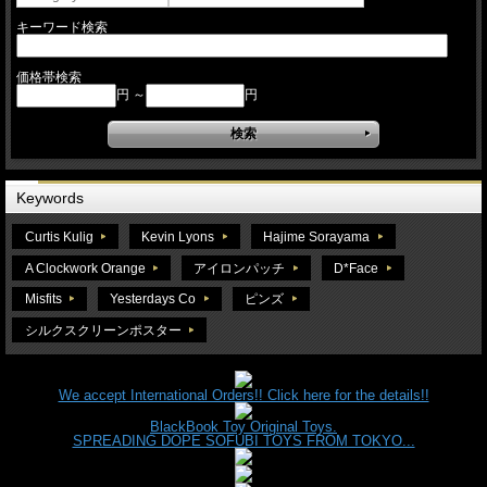
キーワード検索
価格帯検索
円 ～
円
Keywords
Curtis Kulig
Kevin Lyons
Hajime Sorayama
A Clockwork Orange
アイロンパッチ
D*Face
Misfits
Yesterdays Co
ピンズ
シルクスクリーンポスター
We accept International Orders!! Click here for the details!!
BlackBook Toy Original Toys.
SPREADING DOPE SOFUBI TOYS FROM TOKYO...