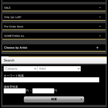
SALE
Only 1pc Left!!
Pre-Order Items
SOMETHING.ILL
Choose by Artist
Search
キーワード検索
価格帯検索
円 ～
円