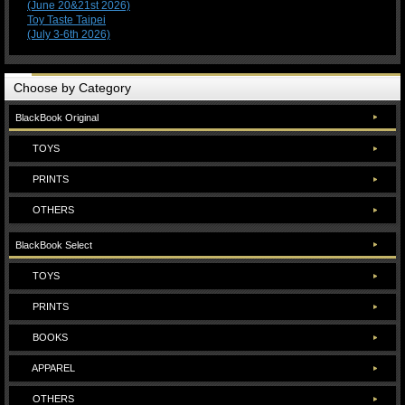
(June 20&21st 2026)
Toy Taste Taipei
(July 3-6th 2026)
Choose by Category
BlackBook Original
TOYS
PRINTS
OTHERS
BlackBook Select
TOYS
PRINTS
BOOKS
APPAREL
OTHERS