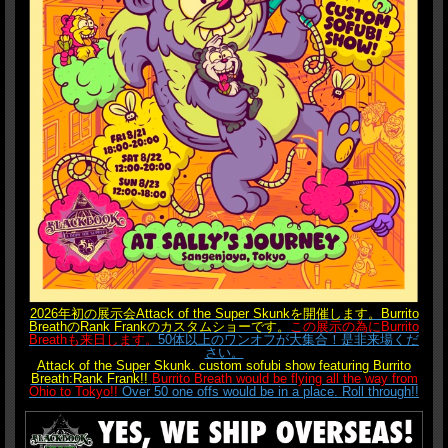
2026年初の展示会Attack of the Super Skunkを開催します。Burrito
BreathのRank Frankのカスタムショーです。
この展示の為にBurrito
Breathも来日します。
50体以上のワンオフが大集合！是非来場くだ
さい。
Attack of the Super Skunk. custom sofubi show featuring Burrito
Breath:Rank Frank!!
Burrito Breath would be flying all the way from
Ohio to Tokyo!!
Over 50 one offs would be in a place. Roll through!!