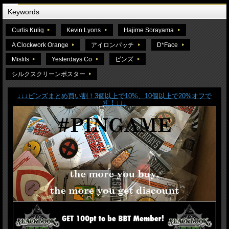
Keywords
Curtis Kulig
Kevin Lyons
Hajime Sorayama
A Clockwork Orange
アイロンパッチ
D*Face
Misfits
Yesterdays Co
ピンズ
シルクスクリーンポスター
↓↓↓ピンズまとめ買い割！3個以上で10%、10個以上で20%オフで
す！↓↓↓