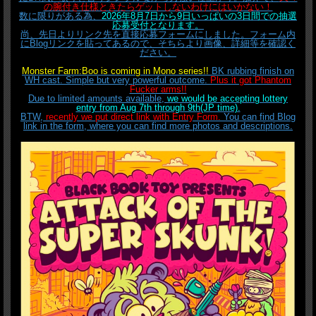
の腕付き仕様ときたらゲットしないわけにはいかない！
数に限りがある為、
2026年8月7日から9日いっぱいの3日間での抽選
応募受付となります。
尚、先日よりリンク先を直接応募フォームにしました。フォーム内
にBlogリンクを貼ってあるので、そちらより画像、詳細等を確認く
ださい。
Monster Farm:Boo is coming in Mono series!!
BK rubbing finish on
WH cast. Simple but very powerful outcome.
Plus it got Phantom
Fucker arms!!
Due to limited amounts available,
we would be accepting lottery
entry from Aug 7th through 9th(JP time).
BTW,
recently we put direct link with Entry Form.
You can find Blog
link in the form, where you can find more photos and descriptions.