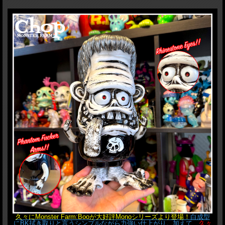
久々にMonster Farm:Booが大好評Monoシリーズより登場！
白成型
にBK拭き取りと言うシンプルながら力強い仕上がり。加えて、
久々