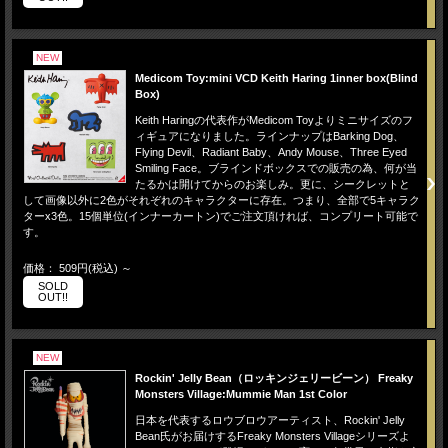
NEW
Medicom Toy:mini VCD Keith Haring 1inner box(Blind
Box)
Keith Haringの代表作がMedicom Toyよりミニサイズのフ
ィギュアになりました。ラインナップはBarking Dog、
Flying Devil、Radiant Baby、Andy Mouse、Three Eyed
Smiling Face。ブラインドボックスでの販売の為、何が当
たるかは開けてからのお楽しみ。更に、シークレットと
して画像以外に2色がそれぞれのキャラクターに存在。つまり、全部で5キャラク
ターx3色。15個単位(インナーカートン)でご注文頂ければ、コンプリート可能で
す。
価格： 509円(税込)
～
SOLD
OUT!!
NEW
Rockin' Jelly Bean（ロッキンジェリービーン） Freaky
Monsters Village:Mummie Man 1st Color
日本を代表するロウブロウアーティスト、Rockin' Jelly
Bean氏がお届けするFreaky Monsters Villageシリーズよ