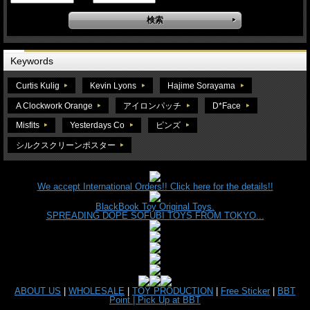
Keywords
Curtis Kulig
Kevin Lyons
Hajime Sorayama
A Clockwork Orange
アイロンパッチ
D*Face
Misfits
Yesterdays Co
ピンズ
シルクスクリーンポスター
We accept International Orders!! Click here for the details!!
BlackBook Toy Original Toys.
SPREADING DOPE SOFUBI TOYS FROM TOKYO...
ABOUT US
|
WHOLESALE
|
TOY PRODUCTION
|
Free Sticker
|
BBT
Point |
Pick Up at BBT