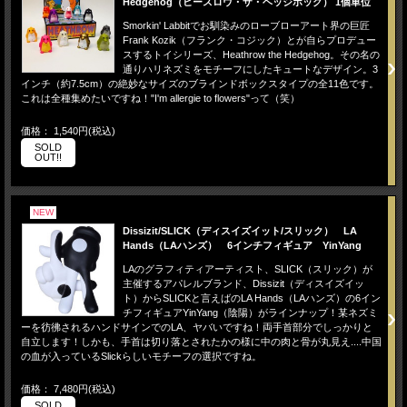
Hedgehog（ヒースロウ・ザ・ヘッジホッグ） 1個単位
Smorkin' Labbitでお馴染みのローブローアート界の巨匠
Frank Kozik（フランク・コジック）とが自らプロデュー
スするトイシリーズ、Heathrow the Hedgehog。その名の
通りハリネズミをモチーフにしたキュートなデザイン。3
インチ（約7.5cm）の絶妙なサイズのブラインドボックスタイプの全11色です。
これは全種集めたいですね！"I'm allergie to flowers"って（笑）
価格： 1,540円(税込)
SOLD
OUT!!
NEW
Dissizit/SLICK（ディスイズイット/スリック） LA
Hands（LAハンズ） 6インチフィギュア YinYang
LAのグラフィティアーティスト、SLICK（スリック）が
主催するアパレルブランド、Dissizit（ディスイズイッ
ト）からSLICKと言えばのLA Hands（LAハンズ）の6イン
チフィギュアYinYang（陰陽）がラインナップ！某ネズミ
ーを彷彿されるハンドサインでのLA、ヤバいですね！両手首部分でしっかりと
自立します！しかも、手首は切り落とされたかの様に中の肉と骨が丸見え....中国
の血が入っているSlickらしいモチーフの選択ですね。
価格： 7,480円(税込)
SOLD