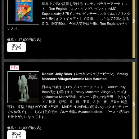
世界中で高い評価を受けるコンテンポラリーアーティス
ト、Ron English（ロン・イングリッシュ）のMC
Supersizedが3.75インチのビンテージスタイルのブリスタ
ー台紙付きフィギュアとして登場。こちらは第2弾となる
GID。限定50体。今回入荷分は台紙にRon Englishのサイ
ン入り。
価格： 17,600円(税込)
SOLD
OUT!!
NEW
Rockin' Jelly Bean（ロッキンジェリービーン） Freaky
Monsters Village:Mummie Man Haunted
日本を代表するロウブロウアーティスト、Rockin' Jelly
Bean氏がお届けするFreaky Monsters Villageシリーズよ
りMummie Manが登場。ガレージ育ちの包帯男。中指を立
てて挑発。頭部、首、腕、手首、左肘、腰、足首の10点
可動。原型担当はMOTOR KEN氏、MADE IN JAPANの間違いないクオリティー
で立体化です。こちらは乳白色のブルー成型のHaunted edition。ゴースト感溢れ
る仕上がりになってます。
価格： 11,000円(税込)
SOLD
OUT!!