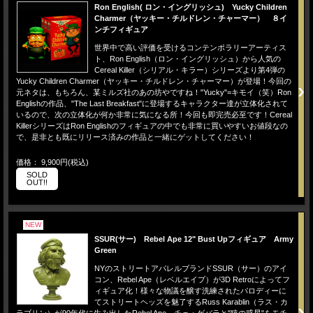
Ron English( ロン・イングリッシュ) Yucky Children
Charmer（ヤッキー・チルドレン・チャーマー） ８イ
ンチフィギュア
世界中で高い評価を受けるコンテンポラリーアーティス
ト、Ron English（ロン・イングリッシュ）から人気の
Cereal Killer（シリアル・キラー）シリーズより第4弾の
Yucky Children Charmer（ヤッキー・チルドレン・チャーマー）が登場！今回の
元ネタは、もちろん、某ミルズ社のあの坊やですね！"Yucky"=キモイ（笑）Ron
Englishの作品、"The Last Breakfast"に登場するキャラクター達が立体化されて
いるので、次の立体化が何か非常に気になる所！今回も即完売必至です！Cereal
KillerシリーズはRon Englishのフィギュアの中でも非常に買いやすいお値段なの
で、是非とも既にリリース済みの作品と一緒にゲットしてください！
価格： 9,900円(税込)
SOLD
OUT!!
NEW
SSUR(サー) Rebel Ape 12" Bust Upフィギュア Army
Green
NYのストリートアパレルブランドSSUR（サー）のアイ
コン、Rebel Ape（レベルエイプ）が3D Retroによってフ
ィギュア化！様々な物議を醸す洗練されたパロディーに
てストリートヘッズを魅了するRuss Karablin（ラス・カ