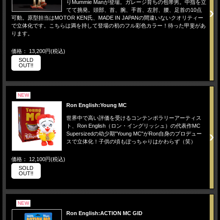
りMummie Manが登場。ガレージ育ちの包帯男。中指を立
てて挑発。頭部、首、腕、手首、左肘、腰、足首の10点
可動。原型担当はMOTOR KEN氏、MADE IN JAPANの間違いないクオリティー
で立体化です。こちらは満を持して登場の初のフル彩色カラー！待った甲斐があ
ります。
価格： 13,200円(税込)
SOLD
OUT!!
NEW
Ron English:Young MC
世界中で高い評価を受けるコンテンポラリーアーティス
ト、Ron English（ロン・イングリッシュ）の代表作MC
Supersizedの幼少期"Young MC"がRon自身のプロデュー
スで立体化！子供の頃もぽっちゃりはかわらず（笑）
価格： 12,100円(税込)
SOLD
OUT!!
NEW
Ron English:ACTION MC GID