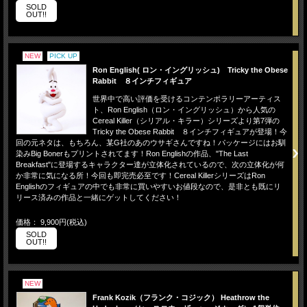
SOLD
OUT!!
NEW
PICK UP
Ron English( ロン・イングリッシュ) Tricky the Obese
Rabbit ８インチフィギュア
世界中で高い評価を受けるコンテンポラリーアーティス
ト、Ron English（ロン・イングリッシュ）から人気の
Cereal Killer（シリアル・キラー）シリーズより第7弾の
Tricky the Obese Rabbit ８インチフィギュアが登場！今
回の元ネタは、もちろん、某G社のあのウサギさんですね！パッケージにはお馴
染みBig Bonerもプリントされてます！Ron Englishの作品、"The Last
Breakfast"に登場するキャラクター達が立体化されているので、次の立体化が何
か非常に気になる所！今回も即完売必至です！Cereal KillerシリーズはRon
Englishのフィギュアの中でも非常に買いやすいお値段なので、是非とも既にリ
リース済みの作品と一緒にゲットしてください！
価格： 9,900円(税込)
SOLD
OUT!!
NEW
Frank Kozik（フランク・コジック） Heathrow the