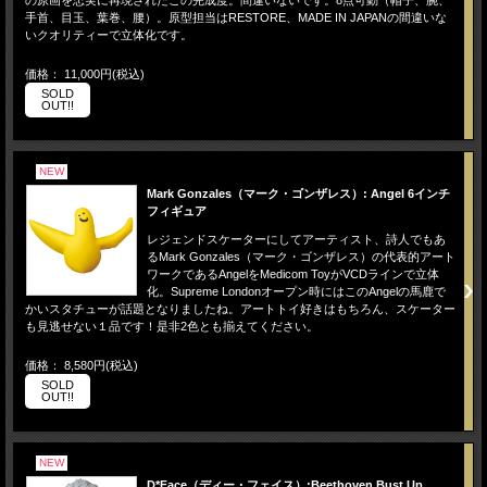
の原画を忠実に再現されたこの完成度。間違いないです。8点可動（帽子、腕、
手首、目玉、葉巻、腰）。原型担当はRESTORE、MADE IN JAPANの間違いな
いクオリティーで立体化です。
価格： 11,000円(税込)
SOLD
OUT!!
NEW
Mark Gonzales（マーク・ゴンザレス）: Angel 6インチ
フィギュア
レジェンドスケーターにしてアーティスト、詩人でもあ
るMark Gonzales（マーク・ゴンザレス）の代表的アート
ワークであるAngelをMedicom ToyがVCDラインで立体
化。Supreme Londonオープン時にはこのAngelの馬鹿で
かいスタチューが話題となりましたね。アートトイ好きはもちろん、スケーター
も見逃せない１品です！是非2色とも揃えてください。
価格： 8,580円(税込)
SOLD
OUT!!
NEW
D*Face（ディー・フェイス）:Beethoven Bust Up