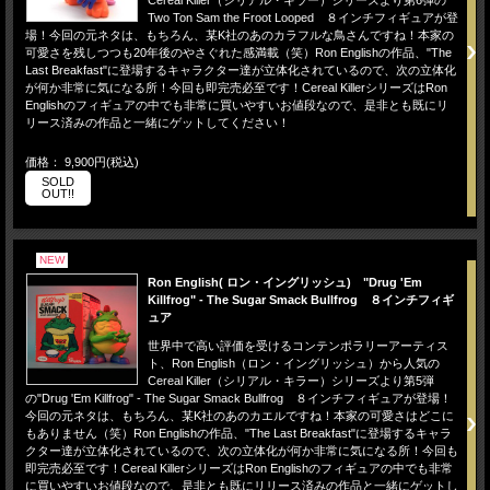
Cereal Killer（シリアル・キラー）シリーズより第6弾の
Two Ton Sam the Froot Looped ８インチフィギュアが登
場！今回の元ネタは、もちろん、某K社のあのカラフルな鳥さんですね！本家の
可愛さを残しつつも20年後のやさぐれた感満載（笑）Ron Englishの作品、"The
Last Breakfast"に登場するキャラクター達が立体化されているので、次の立体化
が何か非常に気になる所！今回も即完売必至です！Cereal KillerシリーズはRon
Englishのフィギュアの中でも非常に買いやすいお値段なので、是非とも既にリ
リース済みの作品と一緒にゲットしてください！
価格： 9,900円(税込)
SOLD
OUT!!
NEW
Ron English( ロン・イングリッシュ) "Drug 'Em
Killfrog" - The Sugar Smack Bullfrog ８インチフィギ
ュア
世界中で高い評価を受けるコンテンポラリーアーティス
ト、Ron English（ロン・イングリッシュ）から人気の
Cereal Killer（シリアル・キラー）シリーズより第5弾
の"Drug 'Em Killfrog" - The Sugar Smack Bullfrog ８インチフィギュアが登場！
今回の元ネタは、もちろん、某K社のあのカエルですね！本家の可愛さはどこに
もありません（笑）Ron Englishの作品、"The Last Breakfast"に登場するキャラ
クター達が立体化されているので、次の立体化が何か非常に気になる所！今回も
即完売必至です！Cereal KillerシリーズはRon Englishのフィギュアの中でも非常
に買いやすいお値段なので、是非とも既にリリース済みの作品と一緒にゲットし