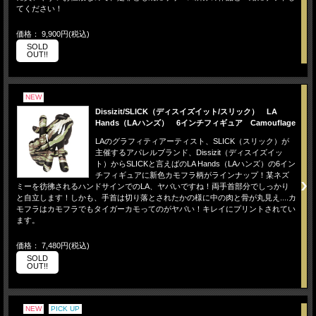
てください！
価格： 9,900円(税込)
SOLD
OUT!!
NEW
Dissizit/SLICK（ディスイズイット/スリック） LA
Hands（LAハンズ） 6インチフィギュア Camouflage
LAのグラフィティアーティスト、SLICK（スリック）が
主催するアパレルブランド、Dissizit（ディスイズイッ
ト）からSLICKと言えばのLA Hands（LAハンズ）の6イン
チフィギュアに新色カモフラ柄がラインナップ！某ネズ
ミーを彷彿されるハンドサインでのLA、ヤバいですね！両手首部分でしっかり
と自立します！しかも、手首は切り落とされたかの様に中の肉と骨が丸見え....カ
モフラはカモフラでもタイガーカモってのがヤバい！キレイにプリントされてい
ます。
価格： 7,480円(税込)
SOLD
OUT!!
NEW
PICK UP