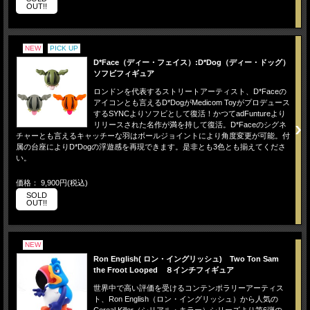
OUT!!
NEW
PICK UP
D*Face（ディー・フェイス）:D*Dog（ディー・ドッグ）
ソフビフィギュア
ロンドンを代表するストリートアーティスト、D*Faceの
アイコンとも言えるD*DogがMedicom Toyがプロデュース
するSYNCよりソフビとして復活！かつてadFuntureより
リリースされた名作が満を持して復活。D*Faceのシグネ
チャーとも言えるキャッチーな羽はボールジョイントにより角度変更が可能。付
属の台座によりD*Dogの浮遊感を再現できます。是非とも3色とも揃えてくださ
い。
価格： 9,900円(税込)
SOLD
OUT!!
NEW
Ron English( ロン・イングリッシュ) Two Ton Sam
the Froot Looped ８インチフィギュア
世界中で高い評価を受けるコンテンポラリーアーティス
ト、Ron English（ロン・イングリッシュ）から人気の