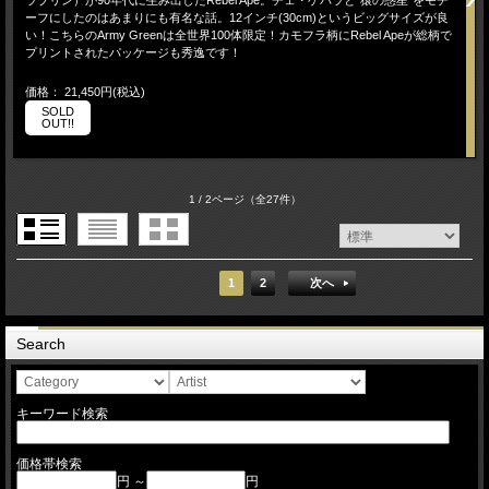
ラブリン）が90年代に生み出したRebel Ape。チェ・ゲバラと"猿の惑星"をモチ
ーフにしたのはあまりにも有名な話。12インチ(30cm)というビッグサイズが良
い！こちらのArmy Greenは全世界100体限定！カモフラ柄にRebel Apeが総柄で
プリントされたパッケージも秀逸です！
価格： 21,450円(税込)
SOLD
OUT!!
1 / 2ページ
（全27件）
1
2
次へ
Search
キーワード検索
価格帯検索
円 ～
円