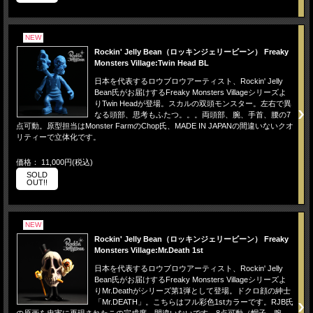
NEW
Rockin' Jelly Bean（ロッキンジェリービーン） Freaky
Monsters Village:Twin Head BL
日本を代表するロウブロウアーティスト、Rockin' Jelly
Bean氏がお届けするFreaky Monsters Villageシリーズよ
りTwin Headが登場。スカルの双頭モンスター。左右で異
なる頭部、思考もふたつ。。。両頭部、腕、手首、腰の7
点可動。原型担当はMonster FarmのChop氏、MADE IN JAPANの間違いないクオ
リティーで立体化です。
価格： 11,000円(税込)
SOLD
OUT!!
NEW
Rockin' Jelly Bean（ロッキンジェリービーン） Freaky
Monsters Village:Mr.Death 1st
日本を代表するロウブロウアーティスト、Rockin' Jelly
Bean氏がお届けするFreaky Monsters Villageシリーズよ
りMr.Deathがシリーズ第1弾として登場。ドクロ顔の紳士
「Mr.DEATH」。こちらはフル彩色1stカラーです。RJB氏