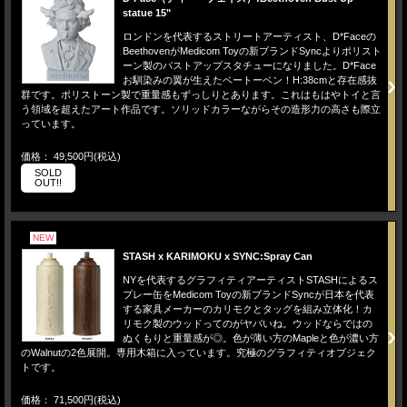
statue 15"
ロンドンを代表するストリートアーティスト、D*Faceの
BeethovenがMedicom Toyの新ブランドSyncよりポリスト
ーン製のバストアップスタチューになりました。D*Face
お馴染みの翼が生えたベートーベン！H:38cmと存在感抜
群です。ポリストーン製で重量感もずっしりとあります。これはもはやトイと言
う領域を超えたアート作品です。ソリッドカラーながらその造形力の高さも際立
っています。
価格： 49,500円(税込)
SOLD
OUT!!
NEW
STASH x KARIMOKU x SYNC:Spray Can
NYを代表するグラフィティアーティストSTASHによるス
プレー缶をMedicom Toyの新ブランドSyncが日本を代表
する家具メーカーのカリモクとタッグを組み立体化！カ
リモク製のウッドってのがヤバいね。ウッドならではの
ぬくもりと重量感が◎。色が薄い方のMapleと色が濃い方
のWalnutの2色展開。専用木箱に入っています。究極のグラフィティオブジェク
トです。
価格： 71,500円(税込)