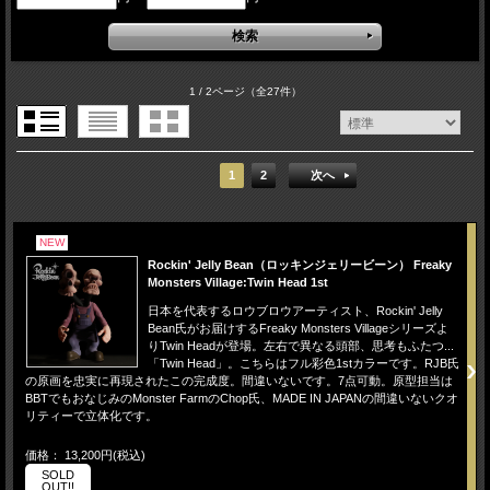
1 / 2ページ
（全27件）
1
2
次へ
NEW
Rockin' Jelly Bean（ロッキンジェリービーン） Freaky
Monsters Village:Twin Head 1st
日本を代表するロウブロウアーティスト、Rockin' Jelly
Bean氏がお届けするFreaky Monsters Villageシリーズよ
りTwin Headが登場。左右で異なる頭部、思考もふたつ...
「Twin Head」。こちらはフル彩色1stカラーです。RJB氏
の原画を忠実に再現されたこの完成度。間違いないです。7点可動。原型担当は
BBTでもおなじみのMonster FarmのChop氏、MADE IN JAPANの間違いないクオ
リティーで立体化です。
価格： 13,200円(税込)
SOLD
OUT!!