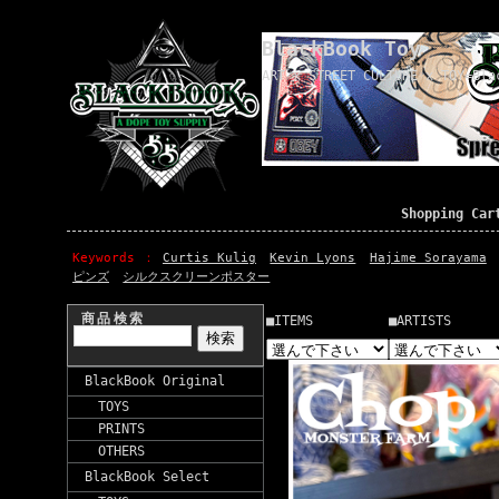
BlackBook Toy
ART x STREET CULTURE x TOY=Bla
Shopping Car
Keywords
Curtis Kulig
Kevin Lyons
Hajime Sorayama
ピンズ
シルクスクリーンポスター
商品検索
■ITEMS
■ARTISTS
BlackBook Original
TOYS
PRINTS
OTHERS
BlackBook Select