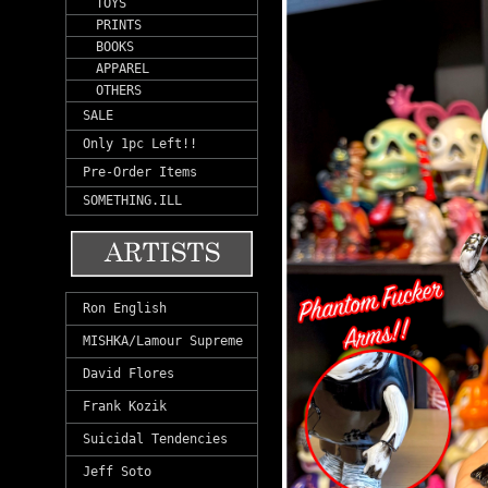
TOYS
PRINTS
BOOKS
APPAREL
OTHERS
SALE
Only 1pc Left!!
Pre-Order Items
SOMETHING.ILL
Ron English
MISHKA/Lamour Supreme
David Flores
Frank Kozik
Suicidal Tendencies
Jeff Soto