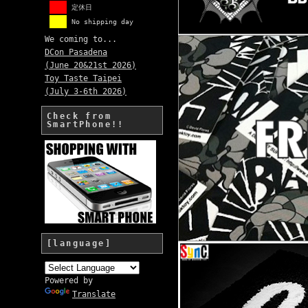
定休日
No shipping day
We coming to...
DCon Pasadena
(June 20&21st 2026)
Toy Taste Taipei
(July 3-6th 2026)
Check from
SmartPhone!!
[language]
Powered by
Translate