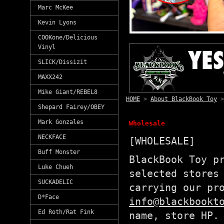
Marc McKee
Kevin Lyons
COOKone/Delicious
Vinyl
SLICK/Dissizit
MAXX242
Mike Giant/REBEL8
HOME
>
About BlackBook Toy
Shepard Fairey/OBEY
Mark Gonzales
Wholesale
NECKFACE
[WHOLESALE]
Buff Monster
BlackBook Toy p
Luke Chueh
selected stores
SUCKADELIC
carrying our pr
D*Face
info@blackbookt
Ed Roth/Rat Fink
name, store HP.