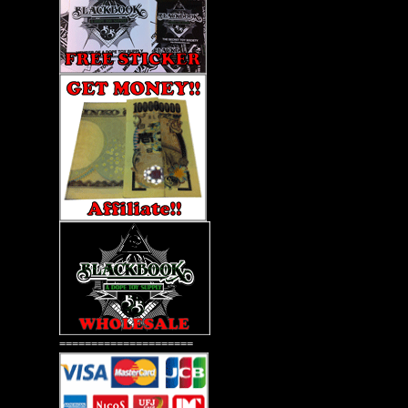
=====================