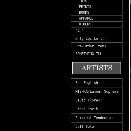
TOYS
PRINTS
BOOKS
APPAREL
OTHERS
SALE
Only 1pc Left!!
Pre-Order Items
SOMETHING.ILL
Ron English
MISHKA/Lamour Supreme
David Flores
Frank Kozik
Suicidal Tendencies
Jeff Soto