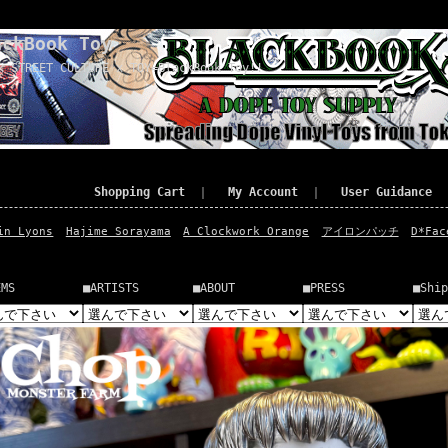
ackBook Toy
x STREET CULTURE x TOY=BlackBook Toy!!
Shopping Cart
｜
My Account
｜
User Guidance
in Lyons
Hajime Sorayama
A Clockwork Orange
アイロンパッチ
D*Fac
EMS
■ARTISTS
■ABOUT
■PRESS
■Ship