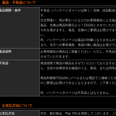
■ 返品・不良品について
返品期限・条件
不良品（パッケージダメージは除く）交換、誤品配送
す。
注文間違い、気が変わったなどのお客様都合による返
返品、交換は商品到着日より７日以内とさせていただ
それを過ぎますと、返品、交換のご要望はお受けでき
い。
尚、パッケージダメージは返品の対象になりませんの
また、当方への事前連絡、承認の無い返品はお受けで
返品送料
お客様都合の場合はご容赦ください。ただし、不良品
させていただきます。
不良品
発送段階で商品の検品をさせていただいておりますが
ら、当店の在庫状況を確認のうえ、新品、または同等
商品到着後7日以内にメールまたは電話でご連絡くだ
のご要望はお受けできなくなりますので、ご了承くだ
尚、パッケージダメージは不良品とはなりません。
■ お支払方法について
お支払方法
代引、銀行振込、Pay Palを用意してございます。