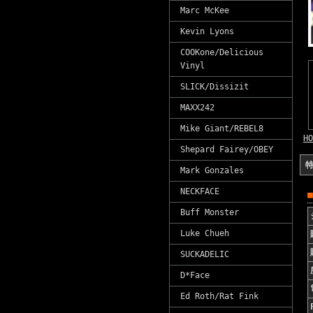
Marc McKee
Kevin Lyons
COOKone/Delicious
Vinyl
SLICK/Dissizit
MAXX242
Mike Giant/REBEL8
HO
Shepard Fairey/OBEY
Mark Gonzales
NECKFACE
Buff Monster
Luke Chueh
SUCKADELIC
D*Face
Ed Roth/Rat Fink