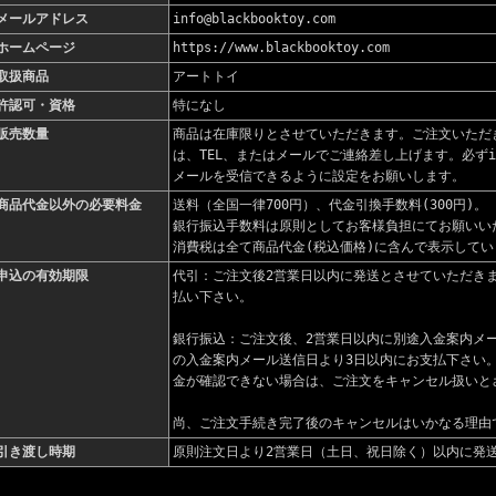
メールアドレス
info@blackbooktoy.com
ホームページ
https://www.blackbooktoy.com
取扱商品
アートトイ
許認可・資格
特になし
販売数量
商品は在庫限りとさせていただきます。ご注文いただ
は、TEL、またはメールでご連絡差し上げます。必ずinfo@
メールを受信できるように設定をお願いします。
商品代金以外の必要料金
送料（全国一律700円）、代金引換手数料(300円)。
銀行振込手数料は原則としてお客様負担にてお願いい
消費税は全て商品代金(税込価格)に含んで表示してい
申込の有効期限
代引：ご注文後2営業日以内に発送とさせていただき
払い下さい。
銀行振込：ご注文後、2営業日以内に別途入金案内メ
の入金案内メール送信日より3日以内にお支払下さい
金が確認できない場合は、ご注文をキャンセル扱いと
尚、ご注文手続き完了後のキャンセルはいかなる理由
引き渡し時期
原則注文日より2営業日（土日、祝日除く）以内に発