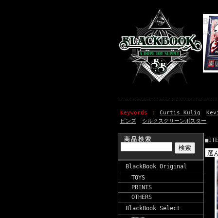
Bl
ART 
Keywords
Curtis Kulig
Kev
ピンズ
シルクスクリーンポスター
商品検索
■IT
BlackBook Original
TOYS
PRINTS
OTHERS
BlackBook Select