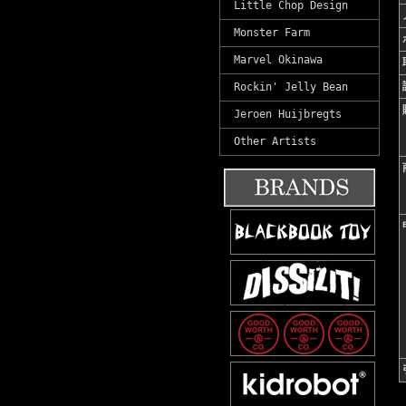
Little Chop Design
Monster Farm
Marvel Okinawa
Rockin' Jelly Bean
Jeroen Huijbregts
Other Artists