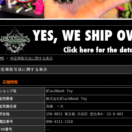
ME
>
特定商取引法に関する表示
特定商取引法に関する表示
■ 店舗情報
ショップ名
BlackBook Toy
販売業者
株式会社BlackBook Toy
販売責任者
高橋 一大
所在地
150-0013 東京都 渋谷区 恵比寿4- 23-9-601
電話番号
090-4111-1310
FAX番号
--