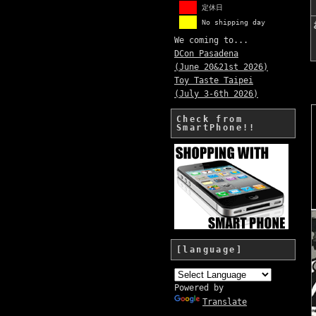
定休日
No shipping day
We coming to...
DCon Pasadena
(June 20&21st 2026)
Toy Taste Taipei
(July 3-6th 2026)
Check from
SmartPhone!!
[language]
Powered by
Translate