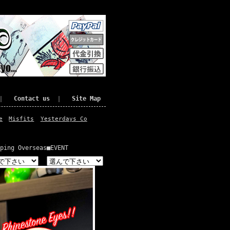
｜
Contact us
｜
Site Map
e
Misfits
Yesterdays Co
ping Overseas
■EVENT