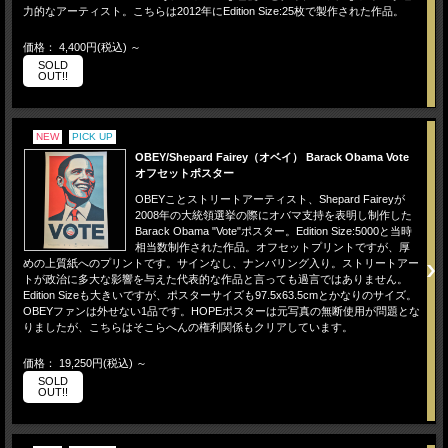
力的なアーティスト。こちらは2012年にEdition Size:25枚で製作された作品。
価格： 4,400円(税込)
～
SOLD
OUT!!
NEW
PICK UP
OBEY/Shepard Fairey（オベイ） Barack Obama Vote
オフセットポスター
OBEYことストリートアーティスト、Shepard Faireyが
2008年の大統領選挙の際にオバマ支持を表明し制作した
Barack Obama "Vote"ポスター。Edition Size:5000と当時
相当数制作された作品。オフセットプリントですが、厚
めの上質紙へのプリントです。サインなし、ナンバリング入り。ストリートアー
トが政治に多大な影響を与えた代表的な作品と言っても過言ではありません。
Edition Sizeも大きいですが、ポスターサイズも97.5x63.5cmとかなりのサイズ。
OBEYファンは外せない1品です。HOPEポスターは元写真の無断使用が問題とな
りましたが、こちらはそこらへんの権利関係もクリアしています。
価格： 19,250円(税込)
～
SOLD
OUT!!