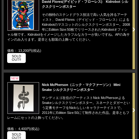
David Flores(デイビッド・フローレス) Kidrobot シル
クスクリーンポスター
その独特のステンドグラス技法で高い人気を誇るアーテ
ィスト、David Flores（デイビッド・フローレス）による
Kidrobotのマスコットのシルクスクリーンポスター。2008
年にEdition Size:50枚でリリースされたKidrobotオフィシ
ャル物です。Kidrobotをイメージしたカラフルなカラーが良いですね。APの為サ
インのみ入ります。是非とも額装の上飾ってください。
価格： 13,200円(税込)
SOLD
OUT!!
NEW
Nick McPherson（ニック・マクファーソン） Mini
Snake シルクスクリーンポスター
サンディエゴ在住のアーティストNick McPhersonよる
Snakeシルクスクリーンポスター。スネークとダガーとい
う定番モチーフをNickらしいキャラクーテイストで。
2011年にEdition Size:50にて制作された作品。是非ともフ
レームにセットの上飾ってください。
価格： 4,400円(税込)
SOLD
OUT!!