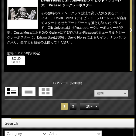
David Flores x Gift Universal(デイビッド・フローレ
ス) Picasso ジークレーポスター
その独特のステンドグラス技法で高い人気を誇るアーテ
ィスト、David Flores（デイビッド・フローレス）が自身
でスタートさせたアートワークを落とし込んだブラン
ド、Gift UniversalよりPicassoジークレーポスターが登
場。Costa MesaにあるDAX Galleryにて製作されたPicassoのミューラルをジー
クレーポスターに。Edition Sizeは50枚。David Floresによるサイン、ナンバリン
グ入り。是非とも額装の上飾ってください。
価格： 20,350円(税込)
SOLD
OUT!!
1 / 2ページ
（全38件）
1
2
次へ
Search