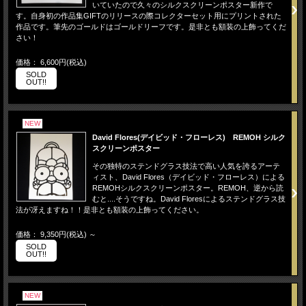
いていたので久々のシルクスクリーンポスター新作で
す。自身初の作品集GIFTのリリースの際コレクターセット用にプリントされた
作品です。筆先のゴールドはゴールドリーフです。是非とも額装の上飾ってくだ
さい！
価格： 6,600円(税込)
SOLD
OUT!!
NEW
David Flores(デイビッド・フローレス) REMOH シルク
スクリーンポスター
その独特のステンドグラス技法で高い人気を誇るアーテ
ィスト、David Flores（デイビッド・フローレス）による
REMOHシルクスクリーンポスター。REMOH、逆から読
むと....そうですね。David Floresによるステンドグラス技
法が冴えますね！！是非とも額装の上飾ってください。
価格： 9,350円(税込)
～
SOLD
OUT!!
NEW