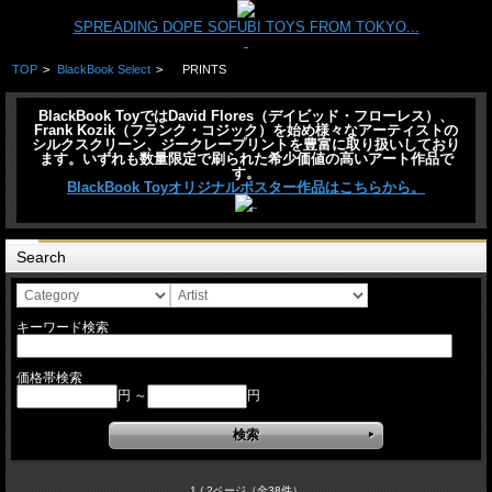
SPREADING DOPE SOFUBI TOYS FROM TOKYO...
TOP
>
BlackBook Select
>
PRINTS
BlackBook ToyではDavid Flores（デイビッド・フローレス）、
Frank Kozik（フランク・コジック）を始め様々なアーティストの
シルクスクリーン、ジークレープリントを豊富に取り扱いしており
ます。いずれも数量限定で刷られた希少価値の高いアート作品で
す。
BlackBook Toyオリジナルポスター作品はこちらから。
Search
キーワード検索
価格帯検索
円 ～
円
1 / 2ページ
（全38件）