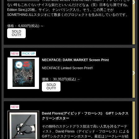
ない時もこれぐらいナイスな奴だといいんだけどなぁ（笑）日本なら酒ですね。
Edition Sizeは20枚。サイン、ナンバリング入り。そう、この男こそが
SOMETHING.ILLスタジオにて数多くのプロジェクトを生み出しているのです。
価格： 6,600円(税込)
～
SOLD
OUT!!
NEW
PICK UP
NECKFACE: DARK MARKET Screen Print
NECKFACE Limited Screen Print!!
価格： 30,352円(税込)
～
SOLD
OUT!!
NEW
David Flores(デイビッド・フローレス) GIFT シルクス
クリーンポスター
その独特のステンドグラス技法で高い人気を誇るアーテ
ィスト、David Flores（デイビッド・フローレス）による
GIFTシルクスクリーンポスター。最近はジークレーが続