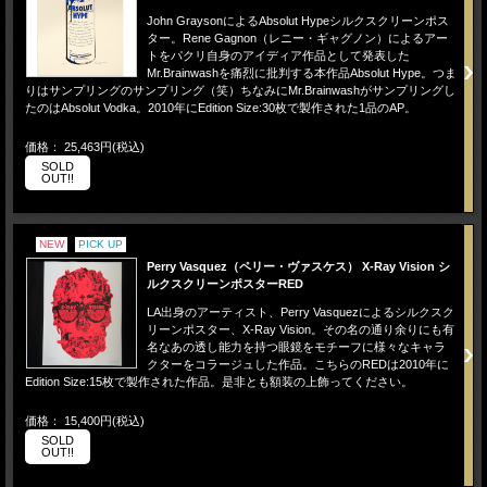
John GraysonによるAbsolut Hypeシルクスクリーンポス
ター。Rene Gagnon（レニー・ギャグノン）によるアー
トをパクリ自身のアイディア作品として発表した
Mr.Brainwashを痛烈に批判する本作品Absolut Hype。つま
りはサンプリングのサンプリング（笑）ちなみにMr.Brainwashがサンプリングし
たのはAbsolut Vodka。2010年にEdition Size:30枚で製作された1品のAP。
価格： 25,463円(税込)
SOLD
OUT!!
NEW
PICK UP
Perry Vasquez（ペリー・ヴァスケス） X-Ray Vision シ
ルクスクリーンポスターRED
LA出身のアーティスト、Perry Vasquezによるシルクスク
リーンポスター、X-Ray Vision。その名の通り余りにも有
名なあの透し能力を持つ眼鏡をモチーフに様々なキャラ
クターをコラージュした作品。こちらのREDは2010年に
Edition Size:15枚で製作された作品。是非とも額装の上飾ってください。
価格： 15,400円(税込)
SOLD
OUT!!