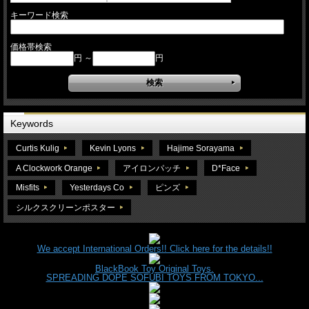
キーワード検索
価格帯検索
円 ～
円
Keywords
Curtis Kulig
Kevin Lyons
Hajime Sorayama
A Clockwork Orange
アイロンパッチ
D*Face
Misfits
Yesterdays Co
ピンズ
シルクスクリーンポスター
We accept International Orders!! Click here for the details!!
BlackBook Toy Original Toys.
SPREADING DOPE SOFUBI TOYS FROM TOKYO...