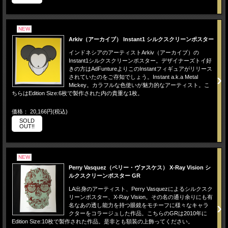
NEW
Arkiv（アーカイブ） Instant1 シルクスクリーンポスター
インドネシアのアーティストArkiv（アーカイブ）の
Instant1シルクスクリーンポスター。デザイナーズトイ好
きの方はAdFuntureよりこのInstantフィギュアがリリース
されていたのをご存知でしょう。Instant a.k.a Metal
Mickey。カラフルな色使いが魅力的なアーティスト。こ
ちらはEdition Size:6枚で製作された内の貴重な1枚。
価格： 20,166円(税込)
SOLD
OUT!!
NEW
Perry Vasquez（ペリー・ヴァスケス） X-Ray Vision シ
ルクスクリーンポスター GR
LA出身のアーティスト、Perry Vasquezによるシルクスク
リーンポスター、X-Ray Vision。その名の通り余りにも有
名なあの透し能力を持つ眼鏡をモチーフに様々なキャラ
クターをコラージュした作品。こちらのGRは2010年に
Edition Size:10枚で製作された作品。是非とも額装の上飾ってください。