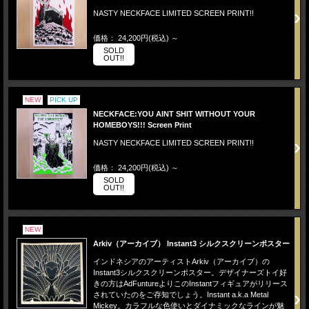
NASTY NECKFACE LIMITED SCREEN PRINT!!
価格： 24,200円(税込)
～
SOLD
OUT!!
NEW
PICK UP
NECKFACE:YOU AINT SHIT WITHOUT YOUR
HOMEBOYS!!! Screen Print
NASTY NECKFACE LIMITED SCREEN PRINT!!
価格： 24,200円(税込)
～
SOLD
OUT!!
NEW
Arkiv（アーカイブ） Instant3 シルクスクリーンポスター
インドネシアのアーティストArkiv（アーカイブ）の
Instant3シルクスクリーンポスター。デザイナーズトイ好
きの方はAdFuntureよりこのInstantフィギュアがリリース
されていたのをご存知でしょう。Instant a.k.a Metal
Mickey。カラフルな色使いとダイナミックなラインが魅