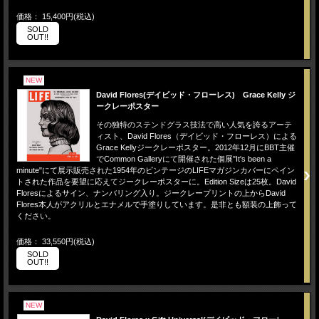
価格： 15,400円(税込)
SOLD
OUT!!
NEW
David Flores(デイビッド・フローレス) Grace Kelly ジ
ークレーポスター
その独特のステンドグラス技法で高い人気を誇るアーテ
ィスト、David Flores（デイビッド・フローレス）による
Grace Kellyジークレーポスター。2012年12月にBBT主催
でCommon Galleryにて開催された個展"It's been a
minute"にて展示販売された1954年のビンテージのLIFEマガジンカバーにペイン
トされた作品を要望に応えてジークレーポスターに。Edition Sizeは25枚。David
Floresによるサイン、ナンバリング入り。ジークレープリントの上からDavid
Flores本人がアクリルとエナメルで手塗りしています。是非とも額装の上飾って
ください。
価格： 33,550円(税込)
SOLD
OUT!!
NEW