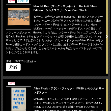
NEW
PICK UP
Marc McKee（マーク・マッキー） Hackett Silver
Edition シルクスクリーン on Card Stock
80年代、90年代とWorld Industries、Blindといったスケー
トカンパニーで名作グラフィックを数々生み出して来た
スケートアート界のレジェンドアーティスト、Marc
McKee（マーク・マッキー）のデッドストック物シルク
スクリーンポスター、Hackett！こちらは、スケート界のパイオニアの一人であ
るDavid Hackett（デイビッド・ハケット）が癌で手術をした際のファンドレイ
ザーとして2011年に製作されたシルクスクリーンポスターのSilver Editionを厚さ
2mmの極厚カードストックにプリントした物。通常のSilver Editionではシルバー
が判りづらかったですが、こちらのスペシャルな1枚はカードストックへのプリ
ントなのでよく判りますね。
価格： 30,352円(税込)
～
SOLD
OUT!!
NEW
Allen Ficek（アラン・フィセク） I WISH シルクスクリー
ンポスター
Mr.SOMETHING.ILLことAllen Ficek（アラン・フィセク）
によるI WISHシルクスクリーンポスター。前作"YOUR V-
NECK IS TOO DEEP"に続く新作"I WISH YOU WERE
THIS NICE WHEN YOU'RE NOT HIGH"。アレでハイじゃ