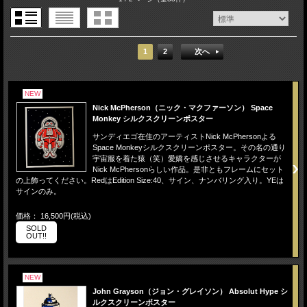
1
2
次へ
NEW
Nick McPherson（ニック・マクファーソン） Space
Monkey シルクスクリーンポスター
サンディエゴ在住のアーティストNick McPhersonよる
Space Monkeyシルクスクリーンポスター。その名の通り
宇宙服を着た猿（笑）愛嬌を感じさせるキャラクターが
Nick McPhersonらしい作品。是非ともフレームにセット
の上飾ってください。RedはEdition Size:40、サイン、ナンバリング入り。YEは
サインのみ。
価格： 16,500円(税込)
SOLD
OUT!!
NEW
John Grayson（ジョン・グレイソン） Absolut Hype シ
ルクスクリーンポスター