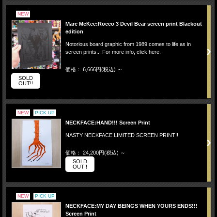
NEW
Marc McKee:Rocco 3 Devil Bear screen print Blackout
edition
Notorious board graphic from 1989 comes to life as in
screen prints... For more info, click here.
価格： 6,666円(税込)
～
SOLD
OUT!!
NEW
PICK UP
NECKFACE:HAND!!! Screen Print
NASTY NECKFACE LIMITED SCREEN PRINT!!
価格： 24,200円(税込)
～
SOLD
OUT!!
NEW
PICK UP
NECKFACE:MY DAY BEINGS WHEN YOURS ENDS!!!
Screen Print