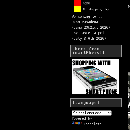
定休日
No shipping day
We coming to...
DCon Pasadena
(June 20&21st 2026)
Toy Taste Taipei
(July 3-6th 2026)
Check from
SmartPhone!!
[language]
Powered by
Translate