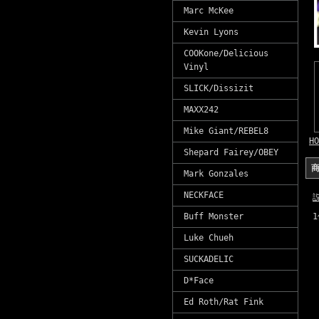
Marc McKee
Kevin Lyons
COOKone/Delicious
Vinyl
SLICK/Dissizit
MAXX242
Mike Giant/REBEL8
HO
Shepard Fairey/OBEY
Mark Gonzales
NECKFACE
Buff Monster
Luke Chueh
SUCKADELIC
D*Face
Ed Roth/Rat Fink