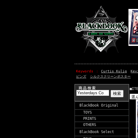
Bl
ART 
Keywords
Curtis Kulig
Kev
ピンズ
シルクスクリーンポスター
商品検索
■IT
BlackBook Original
TOYS
PRINTS
OTHERS
BlackBook Select