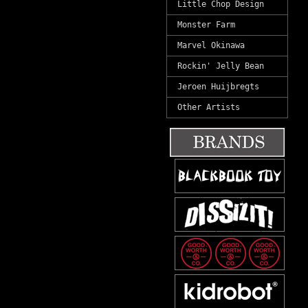
Little Chop Design
Monster Farm
Marvel Okinawa
Rockin' Jelly Bean
Jeroen Huijbregts
Other Artists