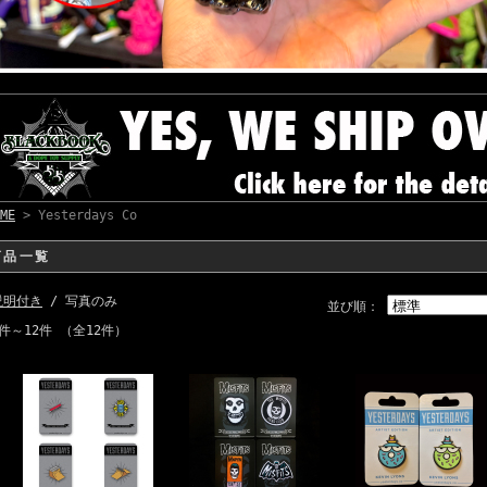
ME
> Yesterdays Co
商品一覧
説明付き
/ 写真のみ
並び順：
1件～12件 （全12件）