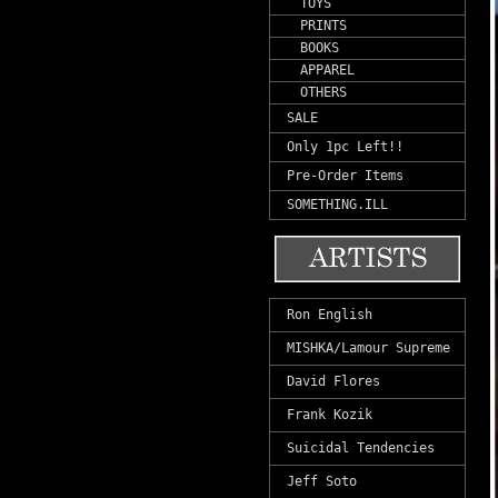
TOYS
PRINTS
BOOKS
APPAREL
OTHERS
SALE
Only 1pc Left!!
Pre-Order Items
SOMETHING.ILL
Ron English
MISHKA/Lamour Supreme
David Flores
Frank Kozik
Suicidal Tendencies
Jeff Soto