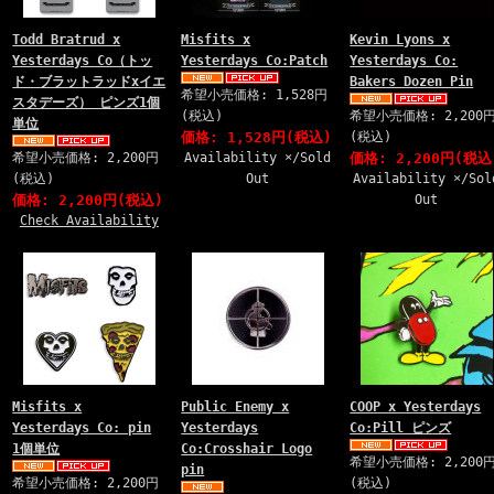
Todd Bratrud x
Misfits x
Kevin Lyons x
Yesterdays Co（トッ
Yesterdays Co:Patch
Yesterdays Co:
ド・ブラットラッドxイエ
Bakers Dozen Pin
希望小売価格: 1,528円
スタデーズ） ピンズ1個
(税込)
希望小売価格: 2,200
単位
価格: 1,528円(税込)
(税込)
希望小売価格: 2,200円
Availability ×/Sold
価格: 2,200円(税込
(税込)
Out
Availability ×/Sol
価格: 2,200円(税込)
Out
Check Availability
Misfits x
Public Enemy x
COOP x Yesterdays
Yesterdays Co: pin
Yesterdays
Co:Pill ピンズ
1個単位
Co:Crosshair Logo
希望小売価格: 2,200
pin
希望小売価格: 2,200円
(税込)