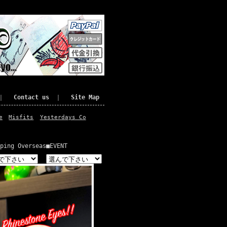
｜
Contact us
｜
Site Map
e
Misfits
Yesterdays Co
ping Overseas
■EVENT