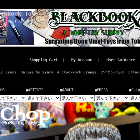
ackBook Toy
x STREET CULTURE x TOY=BlackBook Toy!!
Shopping Cart
｜
My Account
｜
User Guidance
in Lyons
Hajime Sorayama
A Clockwork Orange
アイロンパッチ
D*Fac
EMS
■ARTISTS
■ABOUT
■PRESS
■Ship