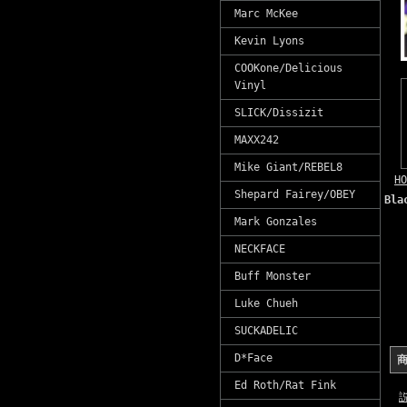
Marc McKee
Kevin Lyons
COOKone/Delicious
Vinyl
SLICK/Dissizit
MAXX242
Mike Giant/REBEL8
HO
Shepard Fairey/OBEY
Bl
Mark Gonzales
NECKFACE
Buff Monster
Luke Chueh
SUCKADELIC
D*Face
Ed Roth/Rat Fink