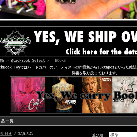
ME
>
BlackBook Select
> BOOKS
ackBook Toyではハードカバーのアーティストの作品集からJuxtapozといっ
洋書を取り扱っております。
商品一覧
説明付き
/ 写真のみ
並び順：