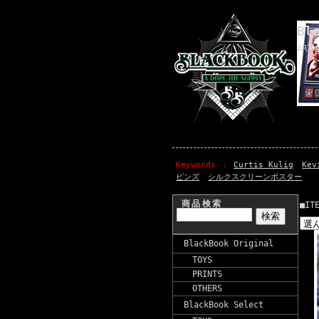
Bl
ART 
Keywords
Curtis Kulig
Kev
ピンズ
シルクスクリーンポスター
商品検索
■IT
BlackBook Original
TOYS
PRINTS
OTHERS
BlackBook Select