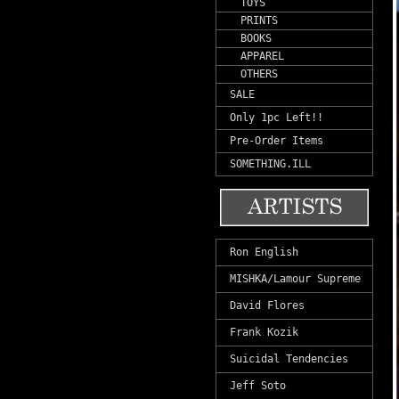
TOYS
PRINTS
BOOKS
APPAREL
OTHERS
SALE
Only 1pc Left!!
Pre-Order Items
SOMETHING.ILL
Ron English
MISHKA/Lamour Supreme
David Flores
Frank Kozik
Suicidal Tendencies
Jeff Soto