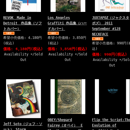
REVOK Made in
Los Angeles
JUXTAPOZ（ジャクスタ
Detroit 作品集（ソフ
Graffiti 作品集（ハー
ポズ） 2011
トカバー）
ドカバー）
September #128
NECKFACE
希望小売価格: 4,180円
希望小売価格: 3,850円
(税込)
(税込)
希望小売価格: 990円(
価格: 4,180円(税込)
価格: 3,850円(税込)
込)
Availability ×/Sold
Availability ×/Sold
価格: 990円(税込)
Out
Out
Availability ×/Sol
Out
OBEY/Shepard
Flip the Script:Th
Jeff Soto（ジェフ・ソ
Fairey（オベイ） E
Evolution of
ート） Storm