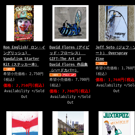
Ron English( ロン・イ
David Flores（デイビ
Jeff Soto（ジェフ・
ングリッシュ)
ッド・フローレス）
ート） Overspray
Vandalism Starter
GIFT:The Art of
Zine
Kit（ステッカー本）
David Flores 作品集
希望小売価格: 1,760
（ハードカバー）
希望小売価格: 2,750円
(税込)
(税込)
希望小売価格: 7,700円
価格: 1,760円(税込
価格: 2,750円(税込)
(税込)
Availability ×/Sol
Availability ×/Sold
価格: 7,700円(税込)
Out
Out
Availability ×/Sold
Out