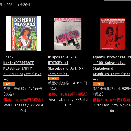
1件～26件 （全26件）
Frank
Disposable - A
Agents Provocateur
Kozik:DESPERATE
HISTORY of
- 100 Subversive
MEASURES EMPTY
Skateboard Art（ペー
Skateboard
PLEASURES(ハードカバ
パーバック）
Graphics（ハードカバ
ー)
ー）
希望小売価格: 4,620円
希望小売価格: 4,400円
(税込)
希望小売価格: 4,620
(税込)
価格: 4,620円(税込)
(税込)
価格: 4,400円(税込)
Availability ×/Sold
価格: 4,620円(税込
Availability ×/Sold
Out
Availability ×/Sol
Out
Out