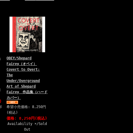
s
OBEY/Shepard
Fairey（オベイ）
Covert to Overt:
The
Under/Overground
Art of Shepard
円
Fairey 作品集（ハード
カバー）
)
d
希望小売価格: 8,250円
(税込)
価格: 8,250円(税込)
Availability ×/Sold
Out