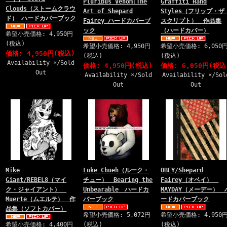
Pluribus Venom:The
Graffiti Hand
Clouds（ストームクラウ
Art of Shepard
Styles（フリップ・ザ
ド） ハードカバーブック
Fairey ハードカバーブ
スクリプト） 作品集
ック
（ハードカバー）
希望小売価格: 4,950円
(税込)
希望小売価格: 4,950円
希望小売価格: 6,050
価格: 4,950円(税込)
(税込)
(税込)
Availability ×/Sold
価格: 4,950円(税込)
価格: 6,050円(税込
Out
Availability ×/Sold
Availability ×/Sol
Out
Out
Mike
Luke Chueh（ルーク・
OBEY/Shepard
Giant/REBEL8（マイ
チュー） Bearing the
Fairey（オベイ）
ク・ジャイアント）
Unbearable ハードカ
MAYDAY（メーデー） 
Muerte（ムエルテ） 作
バーブック
ードカバーブック
品集（ソフトカバー）
希望小売価格: 5,072円
希望小売価格: 4,950
希望小売価格: 4,400円
(税込)
(税込)