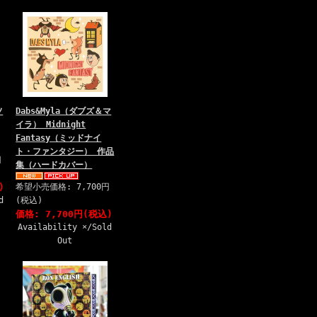
ソ
Dabs&Myla（ダブズ＆マ
イラ） Midnight
Fantasy（ミッドナイ
ト・ファンタジー） 作品
円
集（ハードカバー）
)
希望小売価格: 7,700円
d
(税込)
価格: 7,700円(税込)
Availability ×/Sold
Out