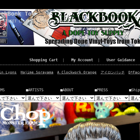
ackBook Toy
x STREET CULTURE x TOY=BlackBook Toy!!
Shopping Cart
｜
My Account
｜
User Guidance
in Lyons
Hajime Sorayama
A Clockwork Orange
アイロンパッチ
D*Fac
EMS
■ARTISTS
■ABOUT
■PRESS
■Ship