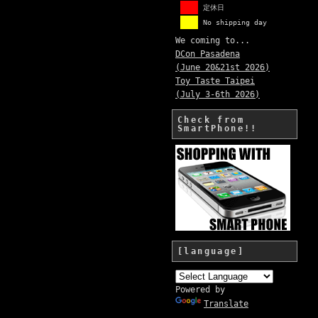
定休日
No shipping day
We coming to...
DCon Pasadena
(June 20&21st 2026)
Toy Taste Taipei
(July 3-6th 2026)
Check from
SmartPhone!!
[language]
Powered by
Translate