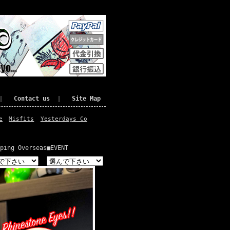
｜
Contact us
｜
Site Map
e
Misfits
Yesterdays Co
ping Overseas
■EVENT