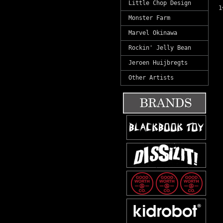
Little Chop Design
Monster Farm
Marvel Okinawa
Rockin' Jelly Bean
Jeroen Huijbregts
Other Artists