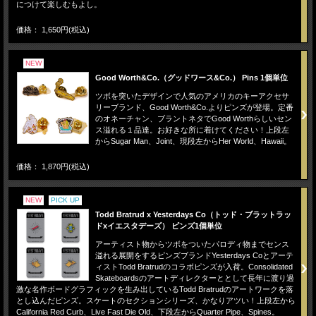
につけて楽しむもよし。
価格： 1,650円(税込)
NEW
Good Worth&Co.（グッドワース&Co.） Pins 1個単位
ツボを突いたデザインで人気のアメリカのキーアクセサ
リーブランド、Good Worth&Co.よりピンズが登場。定番
のオネーチャン、ブラントネタでGood Worthらしいセン
ス溢れる１品達。お好きな所に着けてください！上段左
からSugar Man、Joint、現段左からHer World、Hawaii。
価格： 1,870円(税込)
NEW
PICK UP
Todd Bratrud x Yesterdays Co（トッド・ブラットラッ
ドxイエスタデーズ） ピンズ1個単位
アーティスト物からツボをついたパロディ物までセンス
溢れる展開をするピンズブランドYesterdays Coとアーテ
ィストTodd Bratrudのコラボピンズが入荷。Consolidated
Skateboardsのアートディレクターととして長年に渡り過
激な名作ボードグラフィックを生み出しているTodd Bratrudのアートワークを落
とし込んだピンズ。スケートのセクションシリーズ、かなりアツい！上段左から
California Red Curb、Live Fast Die Old、下段左からQuarter Pipe、Spines。