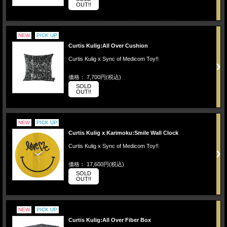
OUT!!
NEW
PICK UP
Curtis Kulig:All Over Cushion
Curtis Kulig x Sync of Medicom Toy!!
価格： 7,700円(税込)
SOLD
OUT!!
NEW
PICK UP
Curtis Kulig x Karimoku:Smile Wall Clock
Curtis Kulig x Sync of Medicom Toy!!
価格： 17,600円(税込)
SOLD
OUT!!
NEW
PICK UP
Curtis Kulig:All Over Fiber Box