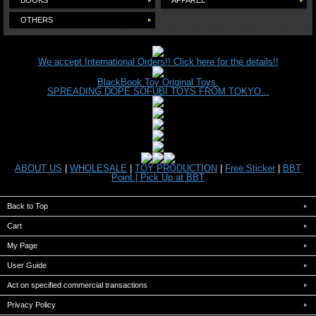
OTHERS
We accept International Orders!! Click here for the details!!
BlackBook Toy Original Toys.
SPREADING DOPE SOFUBI TOYS FROM TOKYO...
ABOUT US
|
WHOLESALE
|
TOY PRODUCTION
|
Free Sticker
|
BBT
Point |
Pick Up at BBT
Back to Top
Cart
My Page
User Guide
Act on specified commercial transactions
Privacy Policy