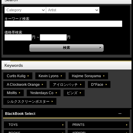
キーワード検索
価格帯検索
円 ～
円
Keywords
Curtis Kulig
Kevin Lyons
Hajime Sorayama
A Clockwork Orange
アイロンパッチ
D*Face
Misfits
Yesterdays Co
ピンズ
シルクスクリーンポスター
BlackBook Select
TOYS
PRINTS
BOOKS
APPAREL