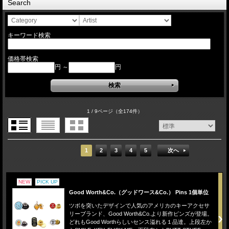
Search
キーワード検索
価格帯検索
円 ～
円
1 / 9ページ
（全174件）
1
2
3
4
5
次へ
NEW
PICK UP
Good Worth&Co.（グッドワース&Co.） Pins 1個単位
ツボを突いたデザインで人気のアメリカのキーアクセサ
リーブランド、Good Worth&Co.より新作ピンズが登場。
どれもGood Worthらしいセンス溢れる１品達。上段左か