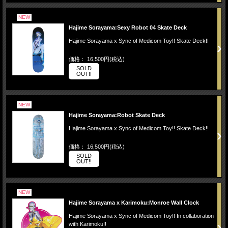
NEW
Hajime Sorayama:Sexy Robot 04 Skate Deck
Hajime Sorayama x Sync of Medicom Toy!! Skate Deck!!
価格： 16,500円(税込)
SOLD
OUT!!
NEW
Hajime Sorayama:Robot Skate Deck
Hajime Sorayama x Sync of Medicom Toy!! Skate Deck!!
価格： 16,500円(税込)
SOLD
OUT!!
NEW
Hajime Sorayama x Karimoku:Monroe Wall Clock
Hajime Sorayama x Sync of Medicom Toy!! In collaboration
with Karimoku!!