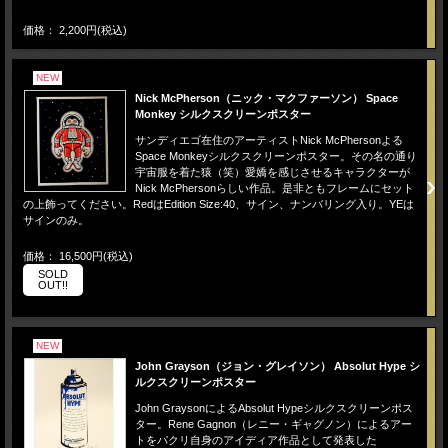
価格： 2,200円(税込)
NEW
Nick McPherson（ニック・マクファーソン） Space
Monkey シルクスクリーンポスター
サンディエゴ在住のアーティストNick McPhersonよる
Space Monkeyシルクスクリーンポスター。その名の通り
宇宙服を着た猿（笑）愛嬌を感じさせるキャラクターが
Nick McPhersonらしい作品。是非ともフレームにセット
の上飾ってください。RedはEdition Size:40、サイン、ナンバリング入り。YEは
サインのみ。
価格： 16,500円(税込)
SOLD
OUT!!
NEW
John Grayson（ジョン・グレイソン） Absolut Hype シ
ルクスクリーンポスター
John GraysonによるAbsolut Hypeシルクスクリーンポス
ター。Rene Gagnon（レニー・ギャグノン）によるアー
トをパクリ自身のアイディア作品として発表した