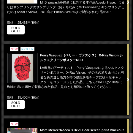
Mr.Brainwashを痛烈に批判する本作品Absolut Hype。つま
りはサンプリングのサンプリング（笑）ちなみにMr.Brainwashがサンプリングし
たのはAbsolut Vodka。2010年にEdition Size:30枚で製作された1品のAP。
価格： 25,463円(税込)
SOLD
OUT!!
NEW
PICK UP
Perry Vasquez（ペリー・ヴァスケス） X-Ray Vision シ
ルクスクリーンポスターRED
LA出身のアーティスト、Perry Vasquezによるシルクスク
リーンポスター、X-Ray Vision。その名の通り余りにも有
名なあの透し能力を持つ眼鏡をモチーフに様々なキャラ
クターをコラージュした作品。こちらのREDは2010年に
Edition Size:15枚で製作された作品。是非とも額装の上飾ってください。
価格： 15,400円(税込)
SOLD
OUT!!
NEW
Marc McKee:Rocco 3 Devil Bear screen print Blackout