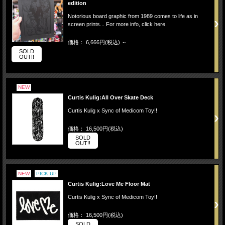
edition
Notorious board graphic from 1989 comes to life as in
screen prints... For more info, click here.
価格： 6,666円(税込)
～
SOLD
OUT!!
NEW
Curtis Kulig:All Over Skate Deck
Curtis Kulig x Sync of Medicom Toy!!
価格： 16,500円(税込)
SOLD
OUT!!
NEW
PICK UP
Curtis Kulig:Love Me Floor Mat
Curtis Kulig x Sync of Medicom Toy!!
価格： 16,500円(税込)
SOLD