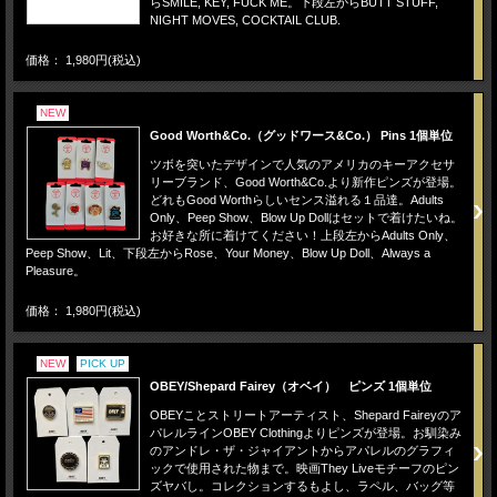
らSMILE, KEY, FUCK ME。下段左からBUTT STUFF,
NIGHT MOVES, COCKTAIL CLUB.
価格： 1,980円(税込)
NEW
Good Worth&Co.（グッドワース&Co.） Pins 1個単位
ツボを突いたデザインで人気のアメリカのキーアクセサ
リーブランド、Good Worth&Co.より新作ピンズが登場。
どれもGood Worthらしいセンス溢れる１品達。Adults
Only、Peep Show、Blow Up Dollはセットで着けたいね。
お好きな所に着けてください！上段左からAdults Only、
Peep Show、Lit、下段左からRose、Your Money、Blow Up Doll、Always a
Pleasure。
価格： 1,980円(税込)
NEW
PICK UP
OBEY/Shepard Fairey（オベイ） ピンズ 1個単位
OBEYことストリートアーティスト、Shepard Faireyのア
パレルラインOBEY Clothingよりピンズが登場。お馴染み
のアンドレ・ザ・ジャイアントからアパレルのグラフィ
ックで使用された物まで。映画They Liveモチーフのピン
ズヤバし。コレクションするもよし、ラペル、バッグ等