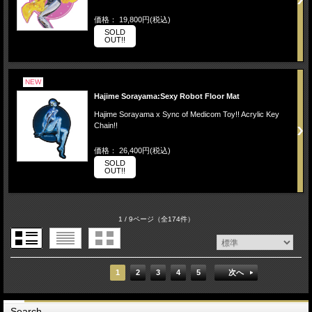
価格： 19,800円(税込)
SOLD
OUT!!
NEW
Hajime Sorayama:Sexy Robot Floor Mat
Hajime Sorayama x Sync of Medicom Toy!! Acrylic Key
Chain!!
価格： 26,400円(税込)
SOLD
OUT!!
1 / 9ページ
（全174件）
1
2
3
4
5
次へ
Search