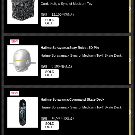
Curtis Kulig x Sync of Medicom Toy!!
価格： 12,100円(税込)
SOLD
OUT!!
NEW
Hajime Sorayama:Sexy Robot 3D Pin
Hajime Sorayama x Sync of Medicom Toy!! Skate Deck!!
価格： 3,190円(税込)
SOLD
OUT!!
NEW
Hajime Sorayama:Command Skate Deck
Hajime Sorayama x Sync of Medicom Toy!! Skate Deck!!
価格： 16,500円(税込)
SOLD
OUT!!