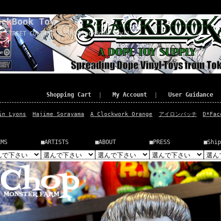
ackBook Toy
x STREET CULTURE x TOY=BlackBook Toy!!
Shopping Cart
｜
My Account
｜
User Guidance
in Lyons
Hajime Sorayama
A Clockwork Orange
アイロンパッチ
D*Fac
EMS
■ARTISTS
■ABOUT
■PRESS
■Ship