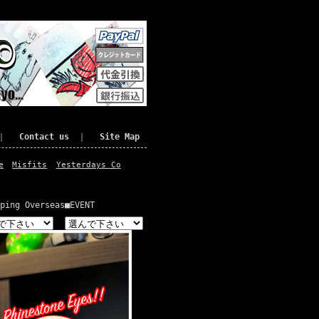
｜
Contact us
｜
Site Map
e
Misfits
Yesterdays Co
ping Overseas
■EVENT