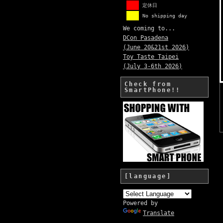
定休日
No shipping day
We coming to...
DCon Pasadena
(June 20&21st 2026)
Toy Taste Taipei
(July 3-6th 2026)
Check from
SmartPhone!!
[language]
Powered by
Translate