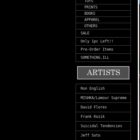
TOYS
PRINTS
BOOKS
APPAREL
OTHERS
SALE
Only 1pc Left!!
Pre-Order Items
SOMETHING.ILL
Ron English
MISHKA/Lamour Supreme
David Flores
Frank Kozik
Suicidal Tendencies
Jeff Soto