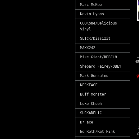
Marc McKee
Kevin Lyons
COOKone/Delicious
Vinyl
SLICK/Dissizit
MAXX242
Mike Giant/REBEL8
HO
Shepard Fairey/OBEY
Mark Gonzales
NECKFACE
Buff Monster
Luke Chueh
SUCKADELIC
D*Face
Ed Roth/Rat Fink