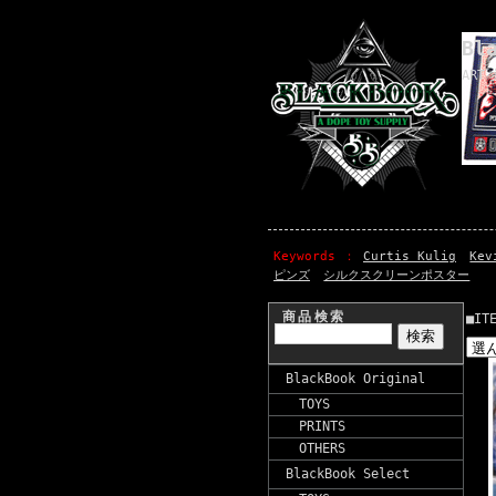
Bl
ART 
Keywords
Curtis Kulig
Kev
ピンズ
シルクスクリーンポスター
商品検索
■IT
BlackBook Original
TOYS
PRINTS
OTHERS
BlackBook Select