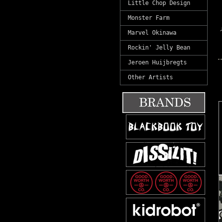
Little Chop Design
Monster Farm
Marvel Okinawa
Rockin' Jelly Bean
Jeroen Huijbregts
Other Artists