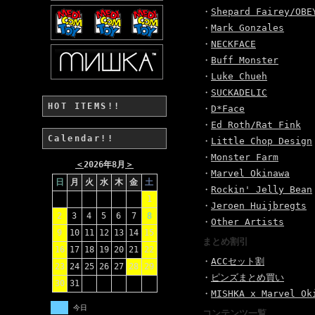
・
Shepard Fairey/OBE
・
Mark Gonzales
・
NECKFACE
・
Buff Monster
・
Luke Chueh
・
SUCKADELIC
HOT ITEMS!!
・
D*Face
・
Ed Roth/Rat Fink
Calendar!!
・
Little Chop Design
・
Monster Farm
＜
2026年8月
＞
・
Marvel Okinawa
日
月
火
水
木
金
土
・
Rockin' Jelly Bean
1
・
Jeroen Huijbregts
2
3
4
5
6
7
8
・
Other Artists
9
10
11
12
13
14
15
まとめ割引
16
17
18
19
20
21
22
・
ACCセット割
23
24
25
26
27
28
29
・
ピンズまとめ買い
30
31
・
MISHKA x Marvel Ok
今日
コンテンツ一覧