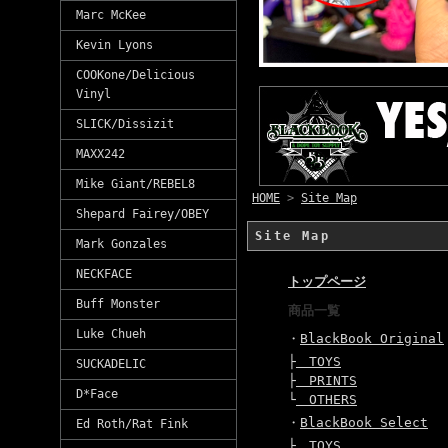
Marc McKee
Kevin Lyons
COOKone/Delicious
Vinyl
SLICK/Dissizit
MAXX242
Mike Giant/REBEL8
HOME
>
Site Map
Shepard Fairey/OBEY
Site Map
Mark Gonzales
NECKFACE
トップページ
Buff Monster
商品一覧
Luke Chueh
・
BlackBook Original
├
TOYS
SUCKADELIC
├
PRINTS
D*Face
└
OTHERS
・
BlackBook Select
Ed Roth/Rat Fink
├
TOYS