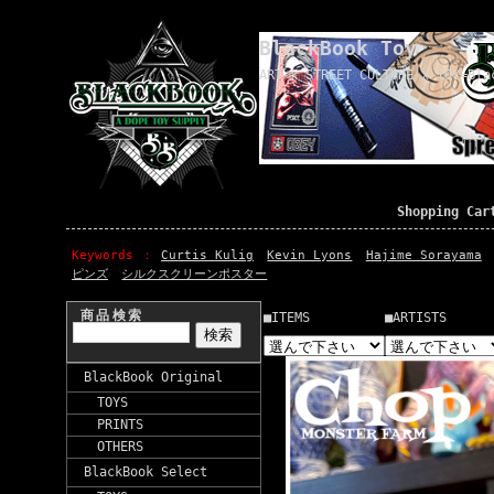
BlackBook Toy
ART x STREET CULTURE x TOY=Bla
Shopping Car
Keywords
Curtis Kulig
Kevin Lyons
Hajime Sorayama
ピンズ
シルクスクリーンポスター
商品検索
■ITEMS
■ARTISTS
BlackBook Original
TOYS
PRINTS
OTHERS
BlackBook Select