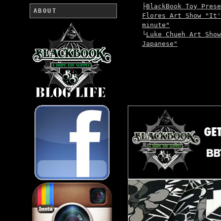
├
BlackBook Toy Prese
ABOUT
Flores Art Show "It'
minute"
└
Luke Chueh Art Show
Japanese"