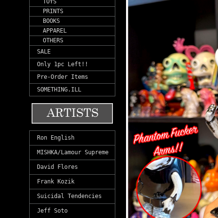
TOYS
PRINTS
BOOKS
APPAREL
OTHERS
SALE
Only 1pc Left!!
Pre-Order Items
SOMETHING.ILL
Ron English
MISHKA/Lamour Supreme
David Flores
Frank Kozik
Suicidal Tendencies
Jeff Soto