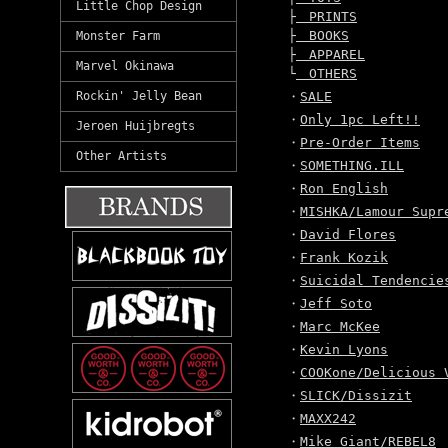
Little Chop Design
├
PRINTS
├
BOOKS
Monster Farm
├
APPAREL
Marvel Okinawa
└
OTHERS
Rockin' Jelly Bean
・
SALE
・
Only 1pc Left!!
Jeroen Huijbregts
・
Pre-Order Items
Other Artists
・
SOMETHING.ILL
・
Ron English
・
MISHKA/Lamour Supr
・
David Flores
・
Frank Kozik
・
Suicidal Tendencie
・
Jeff Soto
・
Marc McKee
・
Kevin Lyons
・
COOKone/Delicious 
・
SLICK/Dissizit
・
MAXX242
・
Mike Giant/REBEL8