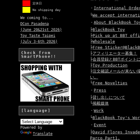
定休日
・
International Orde
No shipping day
└
We accept internati
We coming to...
・
About BlackBook To
DCon Pasadena
├
BlackBook Toy
(June 20&21st 2026)
├
Pick up at BBT offi
Toy Taste Taipei
├
Wholesale
(July 3-6th 2026)
├
Free Sticker@BlackB
Check from
├
アフィリエーター募集！
SmartPhone!!
├
会員登録とBBTポイント
├
Toy Production
├
注文確認メールが来ない
い。
└
Free Novelties
・
Press
├
貸し出しについて
└
掲載媒体
・
Work
[language]
└
BlackBook Toy's Wor
・
Event
Powered by
├
David Flores Invade
Translate
Parco Part1.