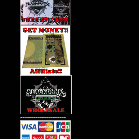
=====================