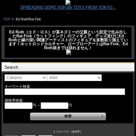
SPREADING DOPE SOFUBI TOYS FROM TOKYO...
TOP
>
Ed Roth/Rat Fink
Ed Roth（エド・ロス）が某ネズミーの父親という設定で生み出し
たRat Fink（ラットフィンク）のフィギュア、グッズ並びにEd
Rothと縁の深い関連アーティストのフィギュアを多数取り揃えてい
ます！ホットロッドカルチャー、ローブローアートはRat Fink、Ed
Roth抜きでは語れません！
Search
キーワード検索
価格帯検索
円 ～
円
1 / 1ページ
（全6件）