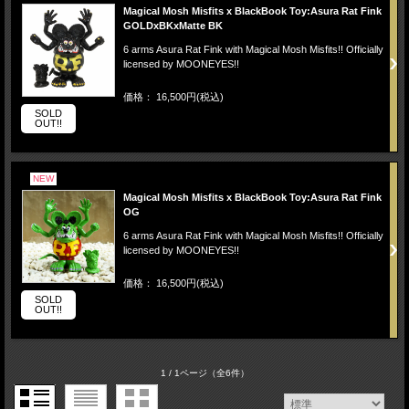
Magical Mosh Misfits x BlackBook Toy:Asura Rat Fink
GOLDxBKxMatte BK
6 arms Asura Rat Fink with Magical Mosh Misfits!! Officially
licensed by MOONEYES!!
価格： 16,500円(税込)
SOLD
OUT!!
NEW
Magical Mosh Misfits x BlackBook Toy:Asura Rat Fink
OG
6 arms Asura Rat Fink with Magical Mosh Misfits!! Officially
licensed by MOONEYES!!
価格： 16,500円(税込)
SOLD
OUT!!
1 / 1ページ
（全6件）