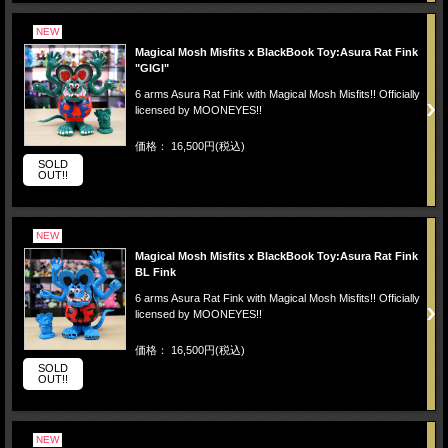
NEW
Magical Mosh Misfits x BlackBook Toy:Asura Rat Fink
"GIGI"
6 arms Asura Rat Fink with Magical Mosh Misfits!! Officially
licensed by MOONEYES!!
価格： 16,500円(税込)
SOLD
OUT!!
NEW
Magical Mosh Misfits x BlackBook Toy:Asura Rat Fink
BL Fink
6 arms Asura Rat Fink with Magical Mosh Misfits!! Officially
licensed by MOONEYES!!
価格： 16,500円(税込)
SOLD
OUT!!
NEW