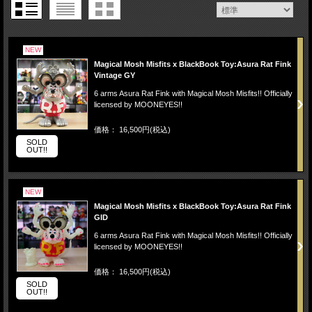
NEW
Magical Mosh Misfits x BlackBook Toy:Asura Rat Fink
Vintage GY
6 arms Asura Rat Fink with Magical Mosh Misfits!! Officially
licensed by MOONEYES!!
価格： 16,500円(税込)
SOLD
OUT!!
NEW
Magical Mosh Misfits x BlackBook Toy:Asura Rat Fink
GID
6 arms Asura Rat Fink with Magical Mosh Misfits!! Officially
licensed by MOONEYES!!
価格： 16,500円(税込)
SOLD
OUT!!