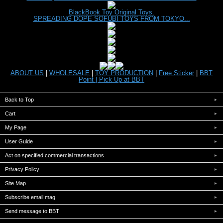
BlackBook Toy Original Toys.
SPREADING DOPE SOFUBI TOYS FROM TOKYO...
ABOUT US
|
WHOLESALE
|
TOY PRODUCTION
|
Free Sticker
|
BBT
Point |
Pick Up at BBT
Back to Top
Cart
My Page
User Guide
Act on specified commercial transactions
Privacy Policy
Site Map
Subscribe email mag
Send message to BBT