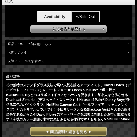
注文
Availability
×/Sold Out
返品についての詳細はこちら
お問い合わせ
友達にメールですすめる
商品説明
その独特のステンドグラス技法で高い人気を誇るアーティスト、David Flores（デ
イビッド・フローレス）のアートショー"It's been a minute"で遂に我が
BlackBook Toyとのコラボフィギュアがベールを脱ぎます！某小人を彷彿させる
Deathead S'murks（デスヘッド・スマーク）！House of PainのDanny Boyが仕
切る異色のバイククラブ、HellFire Canyon Club（ヘルファイア・キャニオンク
ラブ）とのトリプルコラボです！今回リリースとなるBlackout Verはその名の通り
単色であるからこそDavid Floresのアートワークを忠実に再現した造型が際立ちま
す！今後のカラー展開が非常に楽しみとなる作品です！もちろんMADE IN JAPAN
のUndeniable Qualityにて生産！原型製作はLittle Chop DesignのKnuckleさん！
全世界限定40体！
▼ 商品説明の続きを見る ▼
H:18cm