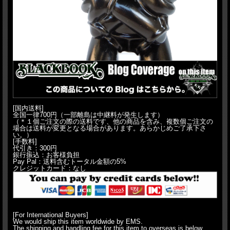
[国内送料]
全国一律700円（一部離島は中継料が発生します）
（＊１個ご注文の際の送料です、他の商品を含み、複数個ご注文の
場合は送料が変更となる場合があります。あらかじめご了承下さ
い。）
[手数料]
代引き：300円
銀行振込：お客様負担
Pay Pal：送料含むトータル金額の5%
クレジットカード：なし
[For International Buyers]
We would ship this item worldwide by EMS.
The shipping and handling fee for this item to overseas is below.