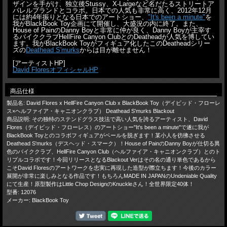
ザインを手がけ、独立後Stussy、X-Largeなど名だたるストリートア
パレルブランドとコラボ。日本での人気も非常に高く、2012年12月
には約4年振りとなる日本でのアートショー、
"It's been a minute"
を
我がBlackBook Toy企画にて開催し、大盛況の内に終了。また、
House of PainのDanny Boyと非常に仲が良く、Danny Boyが主宰す
るバイククラブHellFire Canyon ClubとのDeatheadが人気を博してい
ます。我がBlackBook Toyがフィギュア化したこのDeatheadシリー
ズの
Deathead S'murks
からは目が離せません！
[アーティストHP]
David FloresオフィシャルHP
商品仕様
製品名: David Flores x HellFire Canyon Club x BlackBook Toy（デイビッド・フローレ
ス×ヘルファイア・キャニオンクラブ） Deathead S'murks Blackout
商品説明: その独特のステンドグラス技法で高い人気を誇るアーティスト、David
Flores（デイビッド・フローレス）のアートショー"It's been a minute"で遂に我が
BlackBook Toyとのコラボフィギュアがベールを脱ぎます！某小人を彷彿させる
Deathead S'murks（デスヘッド・スマーク）！House of PainのDanny Boyが仕切る異
色のバイククラブ、HellFire Canyon Club（ヘルファイア・キャニオンクラブ）とのト
リプルコラボです！今回リリースとなるBlackout Verはその名の通り単色であるから
こそDavid Floresのアートワークを忠実に再現した造型が際立ちます！今後のカラー
展開が非常に楽しみとなる作品です！もちろんMADE IN JAPANのUndeniable Quality
にて生産！原型製作はLittle Chop DesignのKnuckleさん！全世界限定40体！
型番: 12076
メーカー: BlackBook Toy