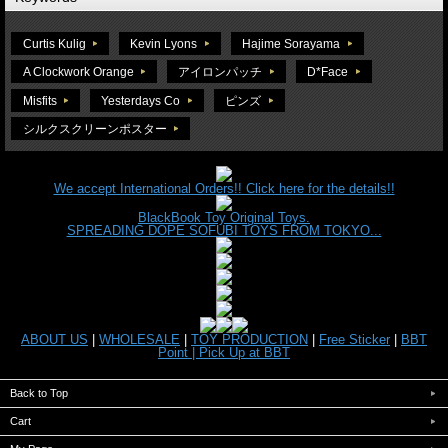
Curtis Kulig
Kevin Lyons
Hajime Sorayama
A Clockwork Orange
アイロンパッチ
D*Face
Misfits
Yesterdays Co
ピンズ
シルクスクリーンポスター
We accept International Orders!! Click here for the details!!
BlackBook Toy Original Toys.
SPREADING DOPE SOFUBI TOYS FROM TOKYO...
ABOUT US
|
WHOLESALE
|
TOY PRODUCTION
|
Free Sticker
|
BBT
Point |
Pick Up at BBT
Back to Top
Cart