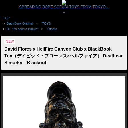
SPREADING DOPE SOFUBI TOYS FROM TOKYO...
TOP
>
BlackBook Original
>
TOYS
>
DF "It's been a minute"
>
Others
NEW
David Flores x HellFire Canyon Club x BlackBook
Toy（デイビッド・フローレス×ヘルファイア） Deathead
S'murks Blackout