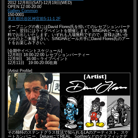
2012 12月8日(SAT)-12月19日(WED)
OPEN:12:00-20:00
Gallery Common
150-0001
東京都渋谷区神宮前5-11-1 2F
オープニングの夜にはDavid Flores氏を招いてのレセプションパーテ
ィー、翌日にはライブペイントを開催します。SINGHAビールを無
料でお出しいたします。いずれも入場無料ですので、皆様お誘い合
わせの上ご来場下さい。SINGHAビール片手にDavid Flores氏のアー
トをお楽しみ下さい。
[会期中イベントスケジュール]
12月8日 18:00-22:00 レセプションパーティー
12月9日 16:00～ライブペイント
12月11日 19:00-20:00在廊
[Artist Profile]
その独特のステンドグラス技法で知られるLAのアーティスト。スケ
ートカンパニー、DeluxeにてREAL、Spitfireなどのグラフィックデ