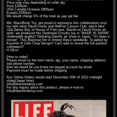
Price may vary depending on order qty.
Asia:1200yen
USA,Canada,Oceania:1800yen
Europe:2200yen
We would charge 5% of the total as pay pal fee.
We, BlackBook Toy, are proud to announce this collaboration vinyl
toy with artist David Flores and HellFire Canyon Club, which bike
club Danny Boy of House of Pain runs. Based on David Flores art
work, we produced this Deathead S'murks toy in "MADE IN JAPAN"
Undeniable quality!! Debuting David's art show in Japan, "It's been a
minute". This Blackout Ver is limited 40pcs worldwide. Sculpted by
Knuckle of Little Chop Design!! Can't wait to reveal the full painted
colorways!!
H:18cm
[How to order]
Please email us the item name, qty, your name, shipping address
and phone number.
then we would let you know our paypal account by email
Payment must be made before shipping
Any Online Orders would start December 20th of 2012 midnight
sharp(Japan time)..
info@blackbooktoy.com
For any inquiry about this product, please e-mail to
info@blackbooktoy.com