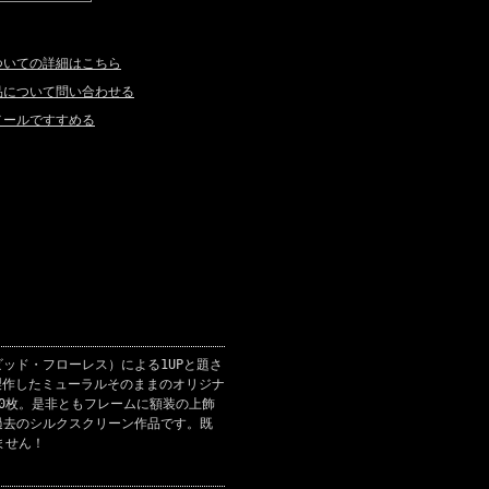
ついての詳細はこちら
品について問い合わせる
メールですすめる
ビッド・フローレス）による1UPと題さ
esが製作したミューラルそのままのオリジナ
eは50枚。是非ともフレームに額装の上飾
の過去のシルクスクリーン作品です。既
ません！