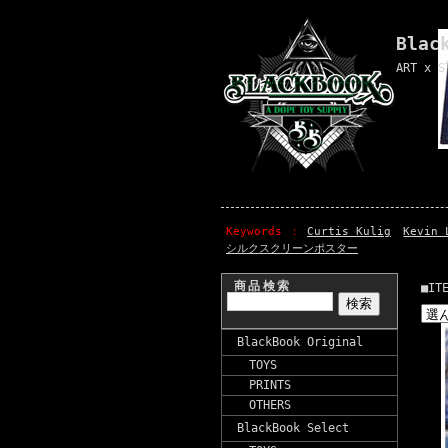
Blac
ART x S
Keywords
Curtis Kulig
Kevin 
シルクスクリーンポスター
商品検索
■IT
BlackBook Original
TOYS
PRINTS
OTHERS
BlackBook Select