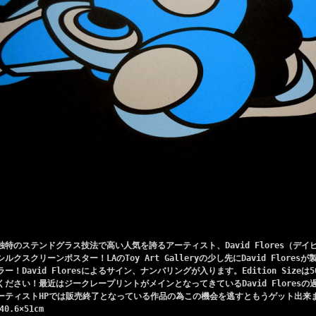
独特のステンドグラス技法で高い人気を誇るアーティスト、David Flores（デイ
シルクスクリーンポスター！LAのToy Art Galleryの少し先にDavid Flor
ラー！David Floresによるサイン、ナンバリングが入ります。Edition Siz
ください！最近はジークレープリントがメインとなってきているDavid Flores
ーティストHPでは販売終了となっている作品の為この機会を逃すともうゲット出来
40.6×51cm