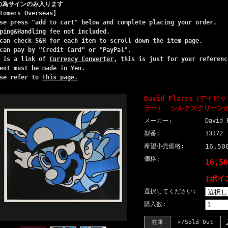
Pの為サインのみ入ります
tomers Overseas]
se press "add to cart" below and complete placing your order.
ping&Handling fee not included.
can check S&H for each item to scroll down the item page.
can pay by "Credit Card" or "PayPal".
e is a link of
Currency Converter
, this is just for your referenc
ent must be made in Yen.
ase refer to
this page.
David Flores（デイ
ラー） シルクスクリーン
メーカー:
David 
型番:
13172
希望小売価格:
16,5
価格:
16,5
[ポイ
選択してください:
購入数:
在庫
×/Sold Out