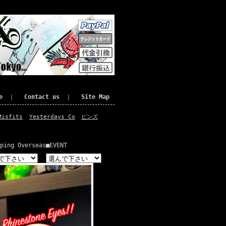
e
｜
Contact us
｜
Site Map
Misfits
Yesterdays Co
ピンズ
ping Overseas
■EVENT