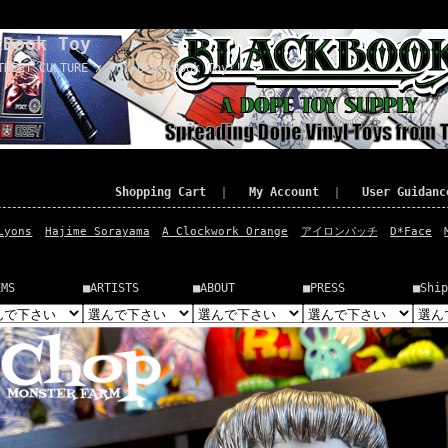
kBook Toy
TREET CULTURE x TOY=BlackBook Toy!!
Shopping Cart
｜
My Account
｜
User Guidanc
Lyons
Hajime Sorayama
A Clockwork Orange
アイロンパッチ
D*Face
EMS
■ARTISTS
■ABOUT
■PRESS
■Ship