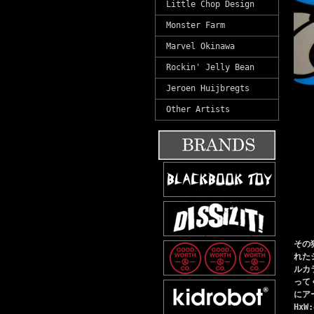
Little Chop Design
Monster Farm
Marvel Okinawa
Rockin' Jelly Bean
Jeroen Huijbregts
Other Artists
その
れた
ルカ
って
にア
HxW: