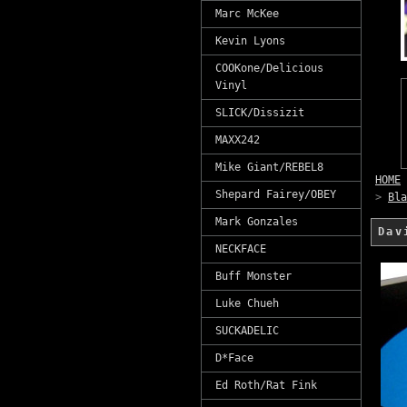
Marc McKee
Kevin Lyons
COOKone/Delicious
Vinyl
SLICK/Dissizit
MAXX242
Mike Giant/REBEL8
HOME
Shepard Fairey/OBEY
>
Bla
Mark Gonzales
Da
NECKFACE
Buff Monster
Luke Chueh
SUCKADELIC
D*Face
Ed Roth/Rat Fink