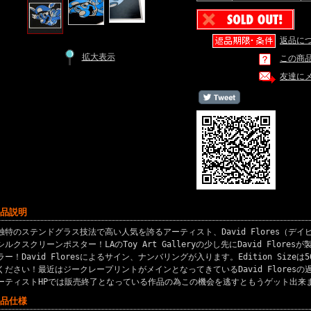
返品に
拡大表示
この商
友達に
商品説明
独特のステンドグラス技法で高い人気を誇るアーティスト、David Flores（デイ
シルクスクリーンポスター！LAのToy Art Galleryの少し先にDavid Flor
ラー！David Floresによるサイン、ナンバリングが入ります。Edition Siz
ください！最近はジークレープリントがメインとなってきているDavid Flores
ーティストHPでは販売終了となっている作品の為この機会を逃すともうゲット出来
商品仕様