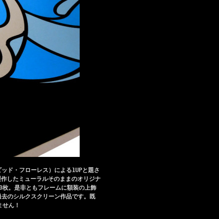
ビッド・フローレス）による1UPと題さ
esが製作したミューラルそのままのオリジナ
eは50枚。是非ともフレームに額装の上飾
の過去のシルクスクリーン作品です。既
ません！