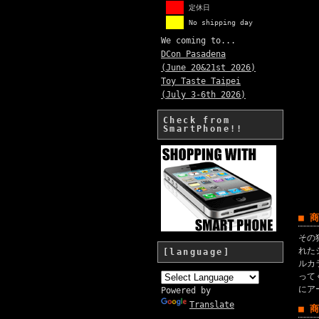
定休日
No shipping day
We coming to...
DCon Pasadena
(June 20&21st 2026)
Toy Taste Taipei
(July 3-6th 2026)
Check from
SmartPhone!!
■ 
その
れた
[language]
ルカ
って
にア
Powered by
Translate
■ 