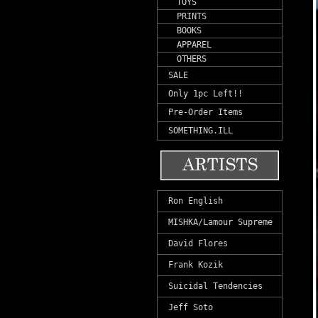
TOYS
PRINTS
BOOKS
APPAREL
OTHERS
SALE
Only 1pc Left!!
Pre-Order Items
SOMETHING.ILL
Ron English
MISHKA/Lamour Supreme
David Flores
Frank Kozik
Suicidal Tendencies
Jeff Soto