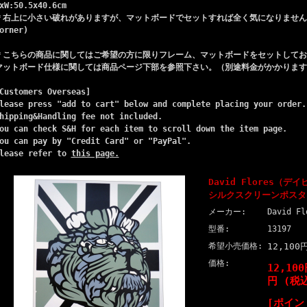
xW:50.5x40.6cm
＊右上に小さい破れがありますが、マットボードでセットすれば全く気になりません。(small
orner)
＊こちらの商品に関してはご希望の方に限りフレーム、マットボードをセットしてお
マットボード仕様に関しては商品ページ下部を参照下さい。（別途料金がかかります
Customers Overseas]
lease press "add to cart" below and complete placing your order.
hipping&Handling fee not included.
ou can check S&H for each item to scroll down the item page.
ou can pay by "Credit Card" or "PayPal".
lease refer to
this page.
David Flores（
シルクスクリーンポスタ
メーカー:
David Fl
型番:
13197
希望小売価格:
12,10
価格:
12,10
円 (税
[ポイン