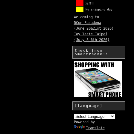
定休日
No shipping day
We coming to...
DCon Pasadena
(June 20&21st 2026)
Toy Taste Taipei
(July 3-6th 2026)
Check from
SmartPhone!!
[language]
Powered by
Translate