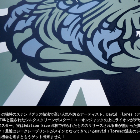
その独特のステンドグラス技法で高い人気を誇るアーティスト、David Flores
LIONと題されたシルクスクリーンポスター！ユニオンジャックの上にライオンがデ
ポスター、実はEdition Size:9枚で作られたもののリリースされる事が無かっ
い！最近はジークレープリントがメインとなってきているDavid Floresの過去
の機会を逃すともうゲット出来ません！