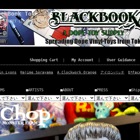
ackBook Toy
x STREET CULTURE x TOY=BlackBook Toy!!
Shopping Cart
｜
My Account
｜
User Guidance
in Lyons
Hajime Sorayama
A Clockwork Orange
アイロンパッチ
D*Fac
EMS
■ARTISTS
■ABOUT
■PRESS
■Ship