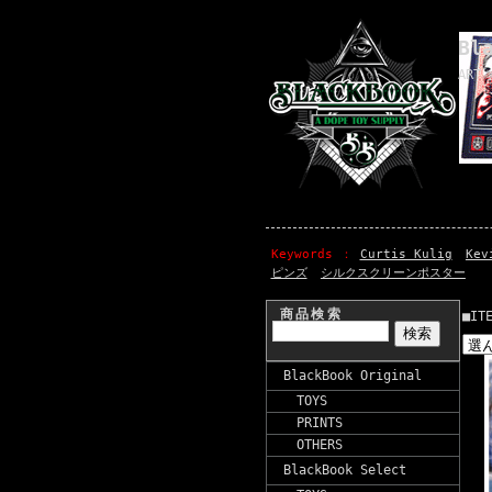
Bl
ART 
Keywords
Curtis Kulig
Kev
ピンズ
シルクスクリーンポスター
商品検索
■IT
BlackBook Original
TOYS
PRINTS
OTHERS
BlackBook Select