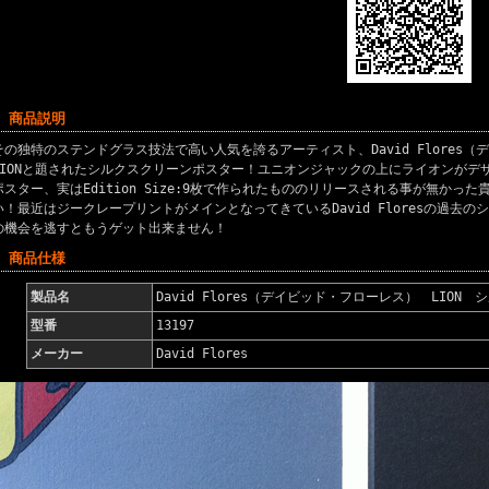
■ 商品説明
その独特のステンドグラス技法で高い人気を誇るアーティスト、David Flores
LIONと題されたシルクスクリーンポスター！ユニオンジャックの上にライオンがデ
ポスター、実はEdition Size:9枚で作られたもののリリースされる事が無かっ
い！最近はジークレープリントがメインとなってきているDavid Floresの過去
の機会を逃すともうゲット出来ません！
■ 商品仕様
製品名
David Flores（デイビッド・フローレス） LION
型番
13197
メーカー
David Flores