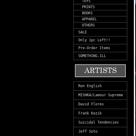
TOYS
PRINTS
BOOKS
APPAREL
OTHERS
SALE
Only 1pc Left!!
Pre-Order Items
SOMETHING.ILL
Ron English
MISHKA/Lamour Supreme
David Flores
Frank Kozik
Suicidal Tendencies
Jeff Soto