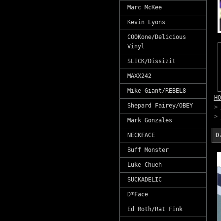
Marc McKee
Kevin Lyons
COOKone/Delicious
Vinyl
SLICK/Dissizit
MAXX242
Mike Giant/REBEL8
HO
Shepard Fairey/OBEY
>
>
Mark Gonzales
NECKFACE
Buff Monster
Luke Chueh
SUCKADELIC
D*Face
Ed Roth/Rat Fink