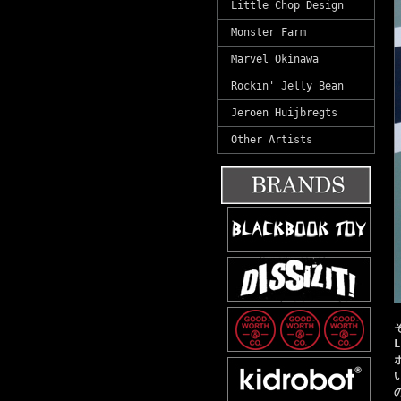
Little Chop Design
Monster Farm
Marvel Okinawa
Rockin' Jelly Bean
Jeroen Huijbregts
Other Artists