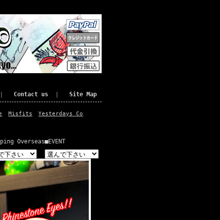
｜
Contact us
｜
Site Map
e
Misfits
Yesterdays Co
ping Overseas
■EVENT