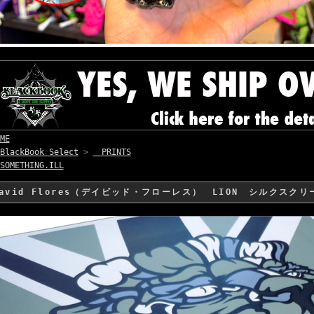
ME
BlackBook Select
>
PRINTS
SOMETHING.ILL
David Flores（デイビッド・フローレス） LION シルクスク