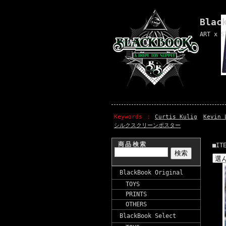
Blac
ART x S
Keywords
Curtis Kulig
Kevin 
シルクスクリーンポスター
商品検索
■IT
BlackBook Original
TOYS
PRINTS
OTHERS
BlackBook Select