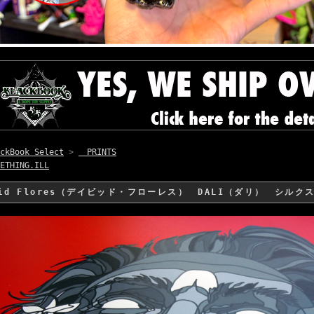
ckBook Select
>
PRINTS
ETHING.ILL
vid Flores（デイビッド・フローレス） DALI（ダリ） シル