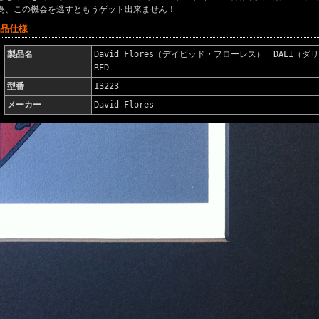
為、この機会を逃すともうゲット出来ません！
商品仕様
製品名
David Flores（デイビッド・フローレス） DALI
RED
型番
13223
メーカー
David Flores