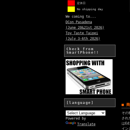
定休日
No shipping day
We coming to...
DCon Pasadena
(June 20&21st 2026)
Toy Taste Taipei
(July 3-6th 2026)
Check from
SmartPhone!!
[language]
■ 
その
され
Powered by
はE
Translate
イン