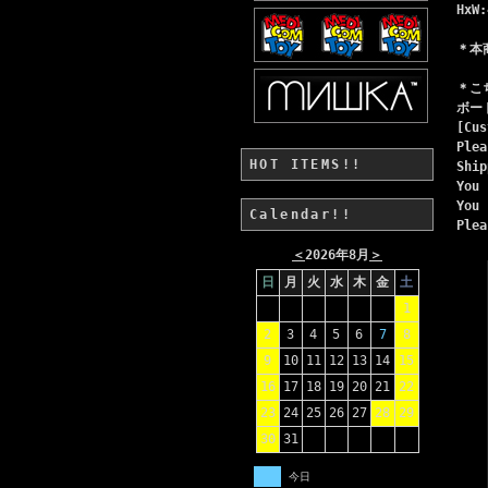
HxW:
＊本商
＊こ
ボー
[Cus
Plea
HOT ITEMS!!
Ship
You 
You 
Calendar!!
Ple
＜
2026年8月
＞
日
月
火
水
木
金
土
1
2
3
4
5
6
7
8
9
10
11
12
13
14
15
16
17
18
19
20
21
22
23
24
25
26
27
28
29
30
31
今日