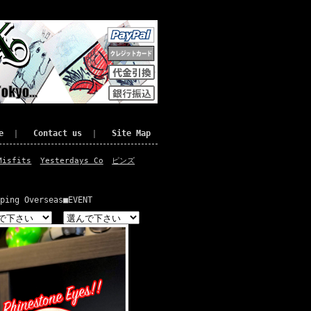
e
｜
Contact us
｜
Site Map
Misfits
Yesterdays Co
ピンズ
ping Overseas
■EVENT