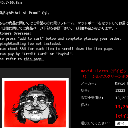
45.7×60.8cm
品はAP(Artist Proof)です。
ちらの商品に関してはご希望の方に限りフレーム、マットボードをセットしてお届
ド仕様に関しては商品ページ下部を参照下さい。（別途料金がかかります。）
tomers Overseas]
se press "add to cart" below and complete placing your order.
ping&Handling fee not included.
can check S&H for each item to scroll down the item page.
can pay by "Credit Card" or "PayPal".
ase refer to
this page.
David Flores（デイ
リ） シルクスクリーンポス
メーカー:
David 
型番:
13223
希望小売価格:
13,2
価格:
13,2
[ポイ
選択してください: