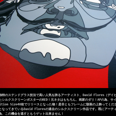
独特のステンドグラス技法で高い人気を誇るアーティスト、David Flores（デイ
たシルクスクリーンポスターのRED！元ネタはもちろん、画家のダリ！APの為、サ
dition Size40枚でリリースとなった物！是非ともフレームに額装の上飾って
となってきているDavid Floresの過去のシルクスクリーン作品です。既にアー
為、この機会を逃すともうゲット出来ません！