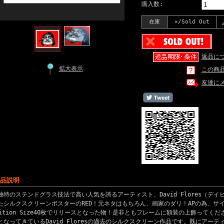
購入数:
在庫
×/Sold Out
返品に
拡大表示
この商
友達に
商品説明
独特のステンドグラス技法で高い人気を誇るアーティスト、David Flores（デイ
たシルクスクリーンポスターのRED！元ネタはもちろん、画家のダリ！APの為、サ
dition Size40枚でリリースとなった物！是非ともフレームに額装の上飾って
となってきているDavid Floresの過去のシルクスクリーン作品です。既にアー