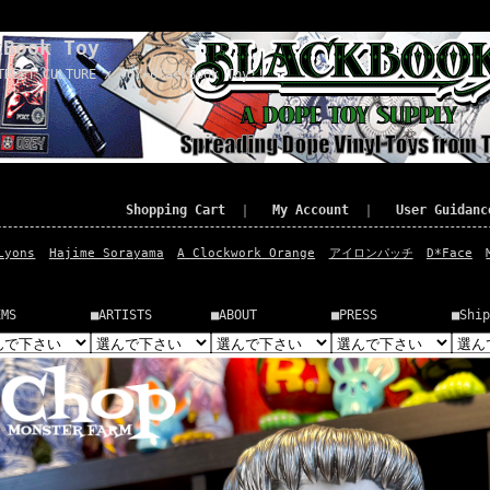
kBook Toy
TREET CULTURE x TOY=BlackBook Toy!!
Shopping Cart
｜
My Account
｜
User Guidanc
Lyons
Hajime Sorayama
A Clockwork Orange
アイロンパッチ
D*Face
EMS
■ARTISTS
■ABOUT
■PRESS
■Ship