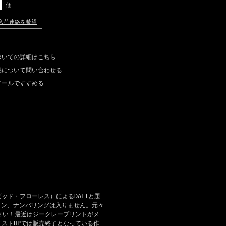
個
入荷連絡を希望
ついての詳細はこちら
品について問い合わせる
メールですすめる
ビッド・フローレス）によるDALIと題
イン、ナンバリングは入りません。元々
ください！最近はジークレープリントがメ
ティストHPでは販売終了となっている作