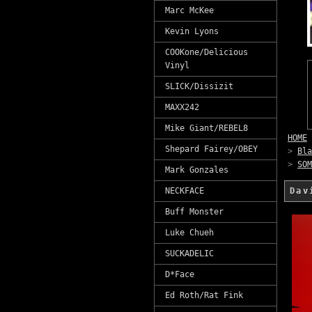
Marc McKee
Kevin Lyons
COOKone/Delicious
Vinyl
SLICK/Dissizit
MAXX242
Mike Giant/REBEL8
HOME
Shepard Fairey/OBEY
>
Bla
>
SOM
Mark Gonzales
NECKFACE
Da
Buff Monster
Luke Chueh
SUCKADELIC
D*Face
Ed Roth/Rat Fink