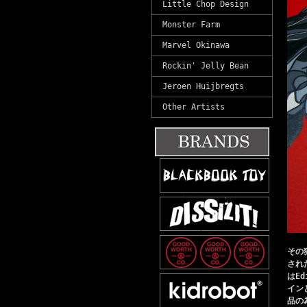
Little Chop Design
Monster Farm
Marvel Okinawa
Rockin' Jelly Bean
Jeroen Huijbregts
Other Artists
その
され
はE
イン
品の