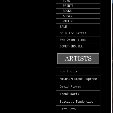
TOYS
PRINTS
BOOKS
APPAREL
OTHERS
SALE
Only 1pc Left!!
Pre-Order Items
SOMETHING.ILL
Ron English
MISHKA/Lamour Supreme
David Flores
Frank Kozik
Suicidal Tendencies
Jeff Soto