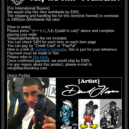
[For International Buyers]
We would ship this item worldwide by EMS.
The shipping and handling fee for this item(not framed) to overseas
is 2400yen.(Worldwide flat rate)
[How to order]
Please press "カートに入れる(add to cart)" above and complete
placing your order.
Shipping&Handling fee not included.
You can check S&H for each item on each item page.
You can pay by "Credit Card" or "PayPal".
Here is a link of
Currency Converter
, this is just for your reference.
Payment must be made in Yen.
Please refer to
this page.
Once confirmed payment, we would ship by EMS.
For any inquiry about this product, please e-mail to
info@blackbooktoy.com
[Artist Profile]