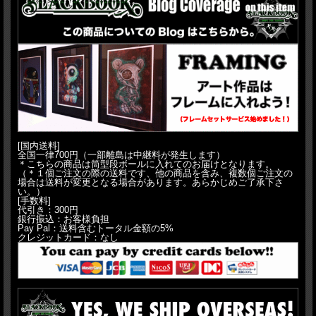
[国内送料]
全国一律700円（一部離島は中継料が発生します）
＊こちらの商品は筒型段ボールに入れてのお届けとなります。
（＊１個ご注文の際の送料です、他の商品を含み、複数個ご注文の
場合は送料が変更となる場合があります。あらかじめご了承下さ
い。）
[手数料]
代引き：300円
銀行振込：お客様負担
Pay Pal：送料含むトータル金額の5%
クレジットカード：なし