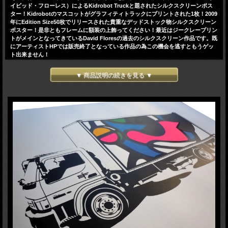
イビッド・フローレス）によるKidrobot Truckと題されたシルクスクリーンポス
ター！Kidrobotのマスコットがグラフィティトラックにプリントされた1枚！2009
年にEdition Size50枚でリリースされた貴重なデッドストック物シルクスクリーン
ポスター！是非ともフレームに額装の上飾ってください！最近はジークレープリン
トがメインとなってきているDavid Floresの過去のシルクスクリーン作品です。既
にアーティストHPでは販売終了となっている作品の為この機会を逃すともうゲッ
ト出来ません！
HxW:45.5x61cm
▼ 商品説明の続きを見る ▼
＊こちらの商品に関してはご希望の方に限りフレーム、マットボードをセットして
お届けさせて頂きます。フレーム、マットボード仕様に関しては商品ページ下部を
参照下さい。（別途料金がかかります。）