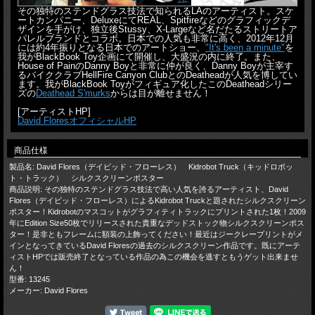
その独特のステンドグラス技法で知られるLAのアーティスト。スケ
ートカンパニー、DeluxeにてREAL、Spitfireなどのグラフィックデ
ザインを手がけ、独立後Stussy、X-Largeなど名だたるストリートア
パレルブランドとコラボ。日本での人気も非常に高く、2012年12月
には約4年振りとなる日本でのアートショー、
"It's been a minute"
を
我がBlackBook Toy企画にて開催し、大盛況の内に終了。また、
House of PainのDanny Boyと非常に仲が良く、Danny Boyが主宰す
るバイククラブHellFire Canyon ClubとのDeatheadが人気を博してい
ます。我がBlackBook Toyがフィギュア化したこのDeatheadシリー
ズの
Deathead S'murks
からは目が離せません！
[アーティストHP]
David FloresオフィシャルHP
商品仕様
製品名: David Flores（デイビッド・フローレス） Kidrobot Truck（キッドロボッ
ト・トラック） シルクスクリーンポスター
商品説明: その独特のステンドグラス技法で高い人気を誇るアーティスト、David
Flores（デイビッド・フローレス）によるKidrobot Truckと題されたシルクスクリーン
ポスター！Kidrobotのマスコットがグラフィティトラックにプリントされた1枚！2009
年にEdition Size50枚でリリースされた貴重なデッドストック物シルクスクリーンポス
ター！是非ともフレームに額装の上飾ってください！最近はジークレープリントがメ
インとなってきているDavid Floresの過去のシルクスクリーン作品です。既にアーテ
ィストHPでは販売終了となっている作品の為この機会を逃すともうゲット出来ませ
ん！
型番: 13245
メーカー: David Flores