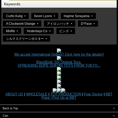
Keywords
Curtis Kulig
Kevin Lyons
Hajime Sorayama
A Clockwork Orange
アイロンパッチ
D*Face
Misfits
Yesterdays Co
ピンズ
シルクスクリーンポスター
We accept International Orders!! Click here for the details!!
BlackBook Toy Original Toys.
SPREADING DOPE SOFUBI TOYS FROM TOKYO...
ABOUT US
|
WHOLESALE
|
TOY PRODUCTION
|
Free Sticker
|
BBT
Point |
Pick Up at BBT
Back to Top
Cart