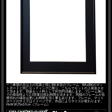
＊ご希望の方は上の写真と同じBK木目のフレーム、BKxBKのマッ
トボードと同じセッティングに限り、こちらでセットの上発送させ
て頂きます。別途セット料として9720円頂戴します。フレーム無し
での発送時より2,3営業日程お時間を頂きます。同様のフレームが在
庫切れの場合は更にお時間を頂く事もあります。フレーム、マット
ボードのサイズはイメージです。作品によりサイズが変わります。
HxW:約75x57cm（フレーム）