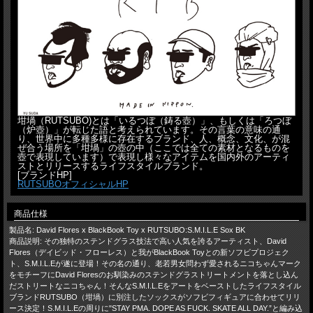
坩堝（RUTSUBO)とは「いるつぼ（鋳る壺）」、もしくは「ろつぼ
（炉壺）」が転じた語と考えられています。その言葉の意味の通
り、世界中に多種多様に存在するブランド、人、概念、文化、が混
ぜ合う場所を「坩堝」の壺の中（ここでは全ての素材となるものを
壺で表現しています）で表現し様々なアイテムを国内外のアーティ
ストとリリースするライフスタイルブランド。
[ブランドHP]
RUTSUBOオフィシャルHP
商品仕様
製品名: David Flores x BlackBook Toy x RUTSUBO:S.M.I.L.E Sox BK
商品説明: その独特のステンドグラス技法で高い人気を誇るアーティスト、David
Flores（デイビッド・フローレス）と我がBlackBook Toyとの新ソフビプロジェク
ト、S.M.I.L.Eが遂に登場！その名の通り、老若男女問わず愛されるニコちゃんマーク
をモチーフにDavid Floresのお馴染みのステンドグラストリートメントを落とし込ん
だストリートなニコちゃん！そんなS.M.I.L.Eをアートをベーストしたライフスタイル
ブランドRUTSUBO（坩堝）に別注したソックスがソフビフィギュアに合わせてリリ
ース決定！S.M.I.L.Eの周りに"STAY PMA. DOPE AS FUCK. SKATE ALL DAY.”と編み込