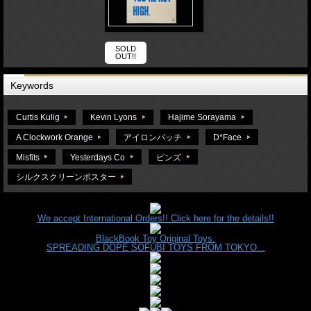
SOLD
OUT!!
Keywords
Curtis Kulig
Kevin Lyons
Hajime Sorayama
A Clockwork Orange
アイロンパッチ
D*Face
Misfits
Yesterdays Co
ピンズ
シルクスクリーンポスター
We accept International Orders!! Click here for the details!!
BlackBook Toy Original Toys.
SPREADING DOPE SOFUBI TOYS FROM TOKYO...