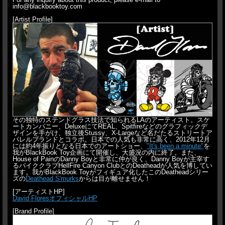
info@blackbooktoy.com
[Artist Profile]
その独特のステンドグラス技法で知られるLAのアーティスト。スケ
ートカンパニー、DeluxeにてREAL、Spitfireなどのグラフィックデ
ザインを手がけ、独立後Stussy、X-Largeなど名だたるストリートア
パレルブランドとコラボ。日本での人気も非常に高く、2012年12月
には約4年振りとなる日本でのアートショー、
"It's been a minute"
を
我がBlackBook Toy企画にて開催し、大盛況の内に終了。また、
House of PainのDanny Boyと非常に仲が良く、Danny Boyが主宰す
るバイククラブHellFire Canyon ClubとのDeatheadが人気を博してい
ます。我がBlackBook Toyがフィギュア化したこのDeatheadシリー
ズの
Deathead S'murks
からは目が離せません！
[アーティストHP]
David FloresオフィシャルHP
[Brand Profile]