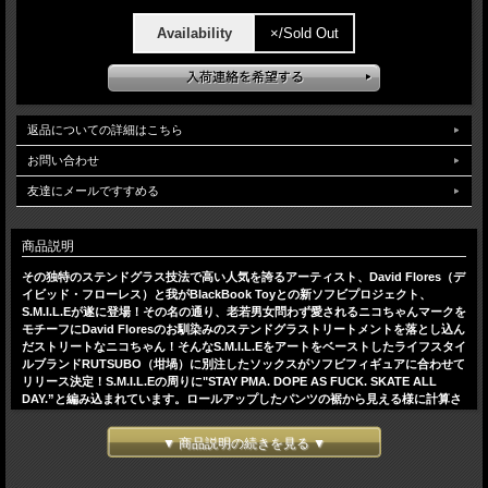
Availability
×/Sold Out
返品についての詳細はこちら
お問い合わせ
友達にメールですすめる
商品説明
その独特のステンドグラス技法で高い人気を誇るアーティスト、David Flores（デ
イビッド・フローレス）と我がBlackBook Toyとの新ソフビプロジェクト、
S.M.I.L.Eが遂に登場！その名の通り、老若男女問わず愛されるニコちゃんマークを
モチーフにDavid Floresのお馴染みのステンドグラストリートメントを落とし込ん
だストリートなニコちゃん！そんなS.M.I.L.Eをアートをベーストしたライフスタイ
ルブランドRUTSUBO（坩堝）に別注したソックスがソフビフィギュアに合わせて
リリース決定！S.M.I.L.Eの周りに"STAY PMA. DOPE AS FUCK. SKATE ALL
DAY.”と編み込まれています。ロールアップしたパンツの裾から見える様に計算さ
れたレイアウトがナイス！もちろんショーツとの相性も抜群です！男女共におスス
メ！プレゼントとしても喜ばれます。こちらはBK。
▼ 商品説明の続きを見る ▼
サイズ:24～27cm対応
＊単品（複数個可）でご注文、クレジットカードまたは銀行振込の方に限り、送料