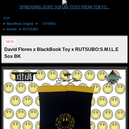
SPREADING DOPE SOFUBI TOYS FROM TOKYO...
TOP
>
BlackBook Original
>
OTHERS
>
Brands
>
RUTSUBO
NEW
David Flores x BlackBook Toy x RUTSUBO:S.M.I.L.E
Sox BK