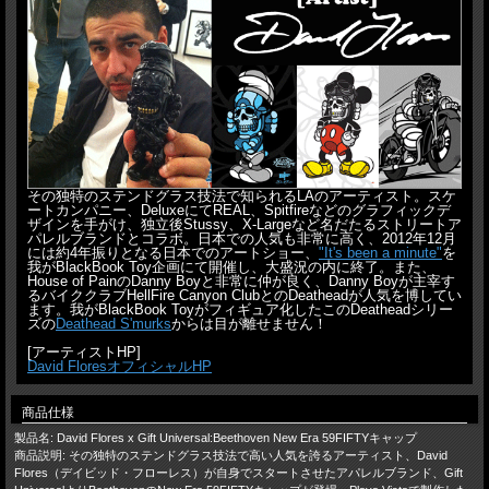
その独特のステンドグラス技法で知られるLAのアーティスト。スケ
ートカンパニー、DeluxeにてREAL、Spitfireなどのグラフィックデ
ザインを手がけ、独立後Stussy、X-Largeなど名だたるストリートア
パレルブランドとコラボ。日本での人気も非常に高く、2012年12月
には約4年振りとなる日本でのアートショー、
"It's been a minute"
を
我がBlackBook Toy企画にて開催し、大盛況の内に終了。また、
House of PainのDanny Boyと非常に仲が良く、Danny Boyが主宰す
るバイククラブHellFire Canyon ClubとのDeatheadが人気を博してい
ます。我がBlackBook Toyがフィギュア化したこのDeatheadシリー
ズの
Deathead S'murks
からは目が離せません！
[アーティストHP]
David FloresオフィシャルHP
商品仕様
製品名: David Flores x Gift Universal:Beethoven New Era 59FIFTYキャップ
商品説明: その独特のステンドグラス技法で高い人気を誇るアーティスト、David
Flores（デイビッド・フローレス）が自身でスタートさせたアパレルブランド、Gift