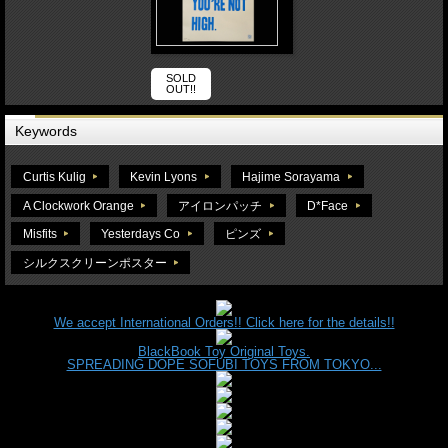
SOLD
OUT!!
Keywords
Curtis Kulig
Kevin Lyons
Hajime Sorayama
A Clockwork Orange
アイロンパッチ
D*Face
Misfits
Yesterdays Co
ピンズ
シルクスクリーンポスター
We accept International Orders!! Click here for the details!!
BlackBook Toy Original Toys.
SPREADING DOPE SOFUBI TOYS FROM TOKYO...