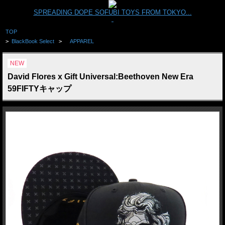
SPREADING DOPE SOFUBI TOYS FROM TOKYO...
TOP
>
BlackBook Select
>
APPAREL
NEW
David Flores x Gift Universal:Beethoven New Era
59FIFTYキャップ