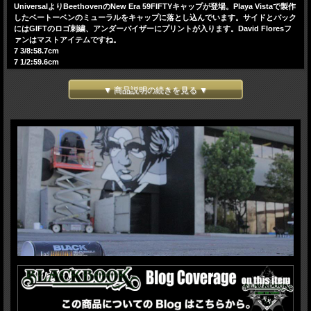
UniversalよりBeethovenのNew Era 59FIFTYキャップが登場。Playa Vistaで製作
したベートーベンのミューラルをキャップに落とし込んでいます。サイドとバック
にはGIFTのロゴ刺繍、アンダーバイザーにプリントが入ります。David Floresフ
ァンはマストアイテムですね。
7 3/8:58.7cm
7 1/2:59.6cm
7 5/8:60.6cm
▼ 商品説明の続きを見る ▼