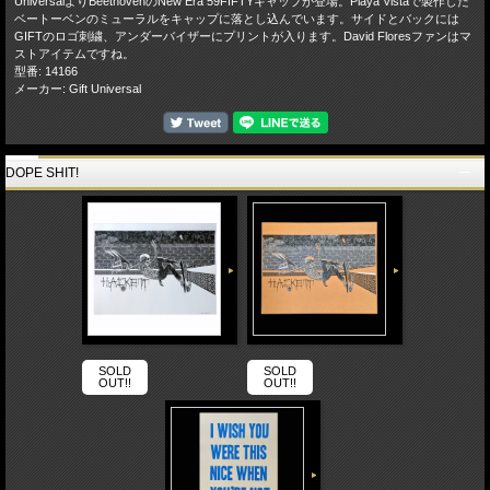
UniversalよりBeethovenのNew Era 59FIFTYキャップが登場。Playa Vistaで製作した
ベートーベンのミューラルをキャップに落とし込んでいます。サイドとバックには
GIFTのロゴ刺繍、アンダーバイザーにプリントが入ります。David Floresファンはマ
ストアイテムですね。
型番: 14166
メーカー: Gift Universal
DOPE SHIT!
SOLD
SOLD
OUT!!
OUT!!