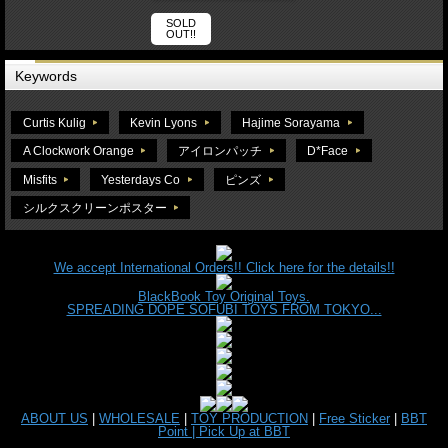
SOLD
OUT!!
Keywords
Curtis Kulig
Kevin Lyons
Hajime Sorayama
A Clockwork Orange
アイロンパッチ
D*Face
Misfits
Yesterdays Co
ピンズ
シルクスクリーンポスター
We accept International Orders!! Click here for the details!!
BlackBook Toy Original Toys.
SPREADING DOPE SOFUBI TOYS FROM TOKYO...
ABOUT US
|
WHOLESALE
|
TOY PRODUCTION
|
Free Sticker
|
BBT
Point |
Pick Up at BBT