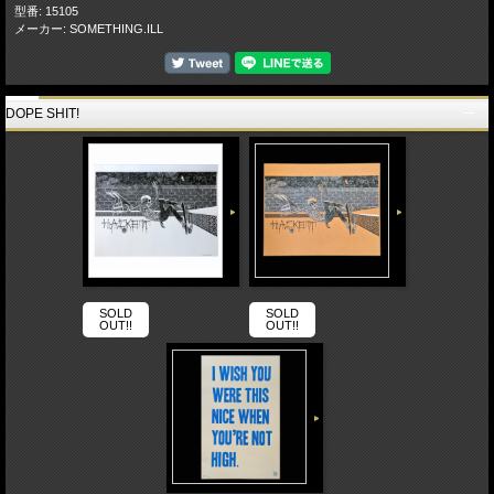
型番: 15105
メーカー: SOMETHING.ILL
DOPE SHIT!
SOLD
SOLD
OUT!!
OUT!!