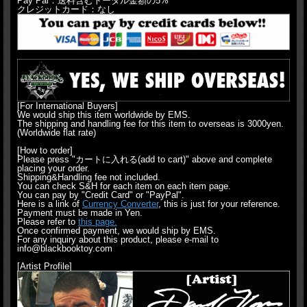
Pay Pal：送料含むトータル金額の5%
クレジットカード：なし
[For International Buyers]
We would ship this item worldwide by EMS.
The shipping and handling fee for this item to overseas is 3000yen.
(Worldwide flat rate)
[How to order]
Please press "カートに入れる(add to cart)" above and complete
placing your order.
Shipping&Handling fee not included.
You can check S&H for each item on each item page.
You can pay by "Credit Card" or "PayPal".
Here is a link of
Currency Converter
, this is just for your reference.
Payment must be made in Yen.
Please refer to
this page.
Once confirmed payment, we would ship by EMS.
For any inquiry about this product, please e-mail to
info@blackbooktoy.com
[Artist Profile]