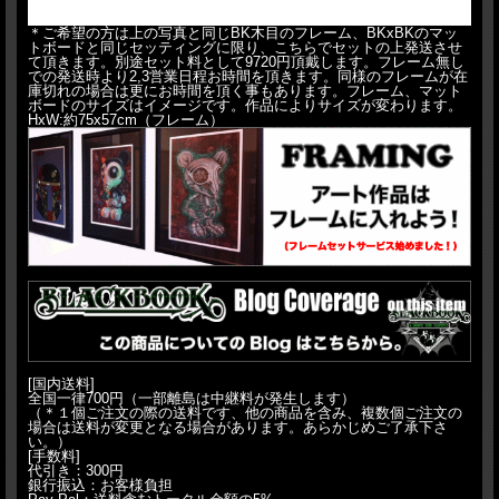
＊ご希望の方は上の写真と同じBK木目のフレーム、BKxBKのマッ
トボードと同じセッティングに限り、こちらでセットの上発送させ
て頂きます。別途セット料として9720円頂戴します。フレーム無し
での発送時より2,3営業日程お時間を頂きます。同様のフレームが在
庫切れの場合は更にお時間を頂く事もあります。フレーム、マット
ボードのサイズはイメージです。作品によりサイズが変わります。
HxW:約75x57cm（フレーム）
[国内送料]
全国一律700円（一部離島は中継料が発生します）
（＊１個ご注文の際の送料です、他の商品を含み、複数個ご注文の
場合は送料が変更となる場合があります。あらかじめご了承下さ
い。）
[手数料]
代引き：300円
銀行振込：お客様負担