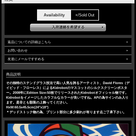
Availability
×/Sold Out
返品についての詳細はこちら
お問い合わせ
友達にメールですすめる
商品説明
その独特のステンドグラス技法で高い人気を誇るアーティスト、David Flores（デ
イビッド・フローレス）によるKidrobotのマスコットのシルクスクリーンポスタ
ー。2008年にEdition Size:50枚でリリースされたKidrobotオフィシャル物です。
Kidrobotをイメージしたカラフルなカラーが良いですね。APの為サインのみ入り
ます。是非とも額装の上飾ってください。
HxW:60.5x45.5cm(24"x18")
＊デッドストック物の為、プリント部分に多少刷れが有ります点ご了承下さい。