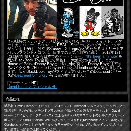
その独特のステンドグラス技法で知られるLAのアーティスト。スケ
ートカンパニー、DeluxeにてREAL、Spitfireなどのグラフィックデ
ザインを手がけ、独立後Stussy、X-Largeなど名だたるストリートア
パレルブランドとコラボ。日本での人気も非常に高く、2012年12月
には約4年振りとなる日本でのアートショー、
"It's been a minute"
を
我がBlackBook Toy企画にて開催し、大盛況の内に終了。また、
House of PainのDanny Boyと非常に仲が良く、Danny Boyが主宰す
るバイククラブHellFire Canyon ClubとのDeatheadが人気を博してい
ます。我がBlackBook Toyがフィギュア化したこのDeatheadシリー
ズの
Deathead S'murks
からは目が離せません！
[アーティストHP]
David FloresオフィシャルHP
商品仕様
製品名: David Flores(デイビッド・フローレス) Kidrobot シルクスクリーンポスター
商品説明: その独特のステンドグラス技法で高い人気を誇るアーティスト、David
Flores（デイビッド・フローレス）によるKidrobotのマスコットのシルクスクリーン
ポスター。2008年にEdition Size:50枚でリリースされたKidrobotオフィシャル物です。
Kidrobotをイメージしたカラフルなカラーが良いですね。APの為サインのみ入りま
す。是非とも額装の上飾ってください。