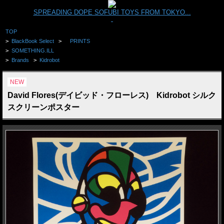
SPREADING DOPE SOFUBI TOYS FROM TOKYO...
TOP
>
BlackBook Select
>
PRINTS
>
SOMETHING.ILL
>
Brands
>
Kidrobot
NEW
David Flores(デイビッド・フローレス) Kidrobot シルク
スクリーンポスター