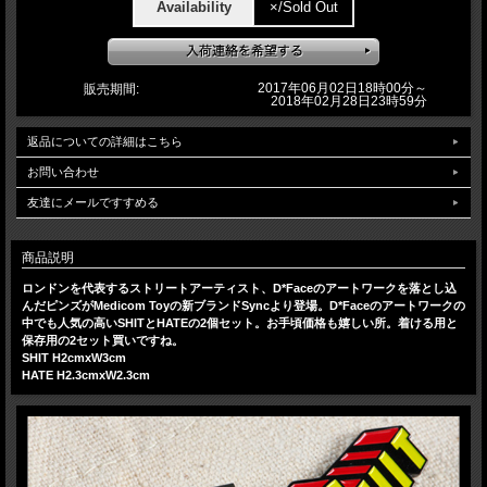
Availability
×/Sold Out
2017年06月02日18時00分～
販売期間:
2018年02月28日23時59分
返品についての詳細はこちら
お問い合わせ
友達にメールですすめる
商品説明
ロンドンを代表するストリートアーティスト、D*Faceのアートワークを落とし込
んだピンズがMedicom Toyの新ブランドSyncより登場。D*Faceのアートワークの
中でも人気の高いSHITとHATEの2個セット。お手頃価格も嬉しい所。着ける用と
保存用の2セット買いですね。
SHIT H2cmxW3cm
HATE H2.3cmxW2.3cm