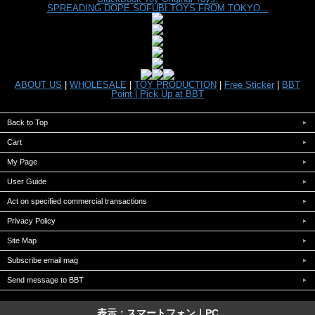
SPREADING DOPE SOFUBI TOYS FROM TOKYO...
ABOUT US
|
WHOLESALE
|
TOY PRODUCTION
|
Free Sticker
|
BBT
Point |
Pick Up at BBT
Back to Top
Cart
My Page
User Guide
Act on specified commercial transactions
Privacy Policy
Site Map
Subscribe email mag
Send message to BBT
表示：スマートフォン｜
PC