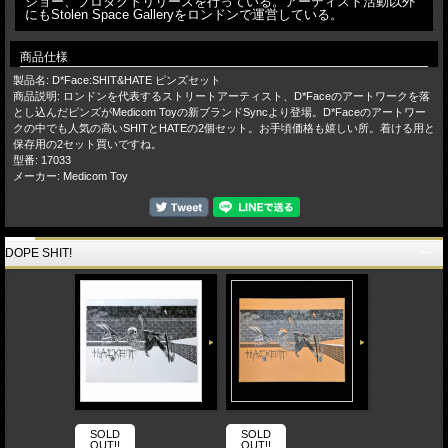
ショー、プロダクトリリースを行っている。アーティスト活動以外
にもStolen Space Galleryをロンドンで運営している。
商品仕様
製品名: D*Face:SHIT&HATE ピンズセット
商品説明: ロンドンを代表するストリートアーティスト、D*Faceのアートワークを落
とし込んだピンズがMedicom Toyの新ブランドSyncより登場。D*Faceのアートワー
クの中でも人気の高いSHITとHATEの2個セット。お手頃価格も嬉しい所。着ける用と
保存用の2セット買いですね。
型番: 17033
メーカー: Medicom Toy
DOPE SHIT!
SOLD
SOLD
OUT!!
OUT!!