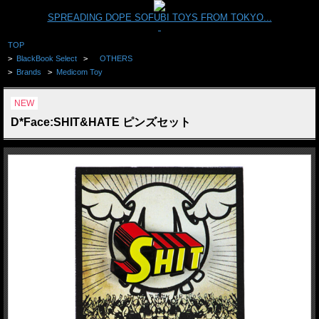
SPREADING DOPE SOFUBI TOYS FROM TOKYO...
TOP
>
BlackBook Select
>
OTHERS
>
Brands
>
Medicom Toy
NEW
D*Face:SHIT&HATE ピンズセット