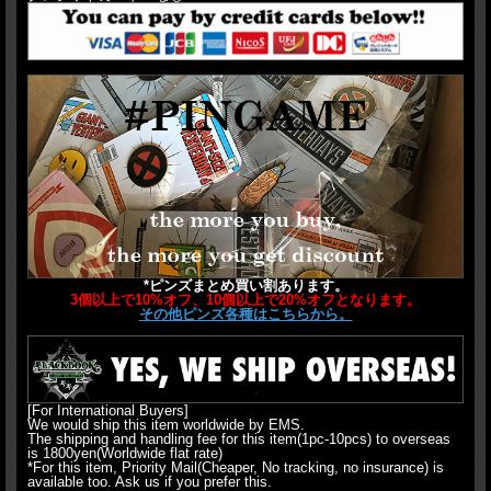
*ピンズまとめ買い割あります。
3個以上で10%オフ、10個以上で20%オフとなります。
その他ピンズ各種はこちらから。
[For International Buyers]
We would ship this item worldwide by EMS.
The shipping and handling fee for this item(1pc-10pcs) to overseas
is 1800yen(Worldwide flat rate)
*For this item, Priority Mail(Cheaper, No tracking, no insurance) is
available too. Ask us if you prefer this.