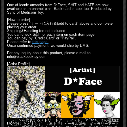
One of iconic artworks from D*Face, SHIT and HATE are now
available as in enamel pins. Back card is cool too. Produced by
Sync of Medicom Toy.
[How to order]
Please press "カートに入れる(add to cart)" above and complete
placing your order.
Shipping&Handling fee not included.
You can check S&H for each item on each item page.
You can pay by "Credit Card" or "PayPal".
Please refer to
this page.
Once confirmed payment, we would ship by EMS.
For any inquiry about this product, please e-mail to
info@blackbooktoy.com
[Artist Profile]
ロンドンを代表するストリートアーティスト、D*Face。その活動は
UKだけにとどまらず、世界中でミューラル製作、ギャラリーアート