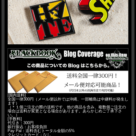
[国内送料]
全国一律300円（メール便以外では沖縄、一部離島は中継料が発生し
ます）
（＊１個ご注文の際の送料です、他の商品を含み、複数個ご注文の
場合は送料が変更となる場合があります。あらかじめご了承下さ
い。）
[手数料]
代引き：300円
銀行振込：お客様負担
Pay Pal：送料含むトータル金額の5%
クレジットカード：なし