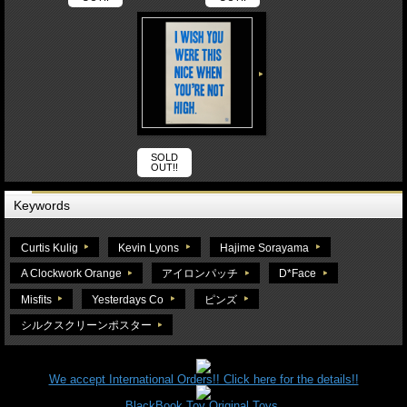
SOLD
OUT!!
Keywords
Curtis Kulig
Kevin Lyons
Hajime Sorayama
A Clockwork Orange
アイロンパッチ
D*Face
Misfits
Yesterdays Co
ピンズ
シルクスクリーンポスター
We accept International Orders!! Click here for the details!!
BlackBook Toy Original Toys.