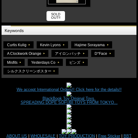
SOLD
OUT!!
Keywords
Curtis Kulig
Kevin Lyons
Hajime Sorayama
A Clockwork Orange
アイロンパッチ
D*Face
Misfits
Yesterdays Co
ピンズ
シルクスクリーンポスター
We accept International Orders!! Click here for the details!!
BlackBook Toy Original Toys.
SPREADING DOPE SOFUBI TOYS FROM TOKYO...
ABOUT US
|
WHOLESALE
|
TOY PRODUCTION
|
Free Sticker
|
BBT