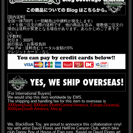
[国内送料]
全国一律700円（一部離島は中継料が発生します）
（＊１個ご注文の際の送料です、他の商品を含み、複数個ご注文の
場合は送料が変更となる場合があります。あらかじめご了承下さ
い。）
[手数料]
代引き：300円
銀行振込：お客様負担
Pay Pal：送料含むトータル金額の5%
クレジットカード：なし
[For International Buyers]
We would ship this item worldwide by EMS.
The shipping and handling fee for this item to overseas is
2000yen(Asia),3000yen.(North/Central America, Europe,Oceania),
4500yen(South America, Africa)
For 2pcs, 2800yen(Asia), 3800yen(North/Central America, Europe,
Oceania), 5300yen(South America, Africa)
We, BlackBook Toy, are proud to announce this collaboration vinyl
toy with artist David Flores and HellFire Canyon Club, which bike
club Danny Boy of House of Pain runs. Based on David Flores art