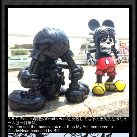
その独特のステンドグラス技法で高い人気を誇るアーティスト、David Flores（デ
イビッド・フローレス）とHouse of PainのDanny Boyが仕切る異色のバイククラ
ブ、HellFire Canyon Club（ヘルファイア・キャニオンクラブ）と我が
BlackBook Toyのトリプルコラボフィギュア、Kiss My Ass。DeathsHeadが挑発
的に股から顔を覗かせた"Kiss My Ass"ポーズを取ってます。このポーズながら
HxW:22.5x24cmと圧倒的なボリュームでMADE IN JAPANソフビにて立体化。原
型はお馴染みT9G氏。遂に待望のOG editionが満を持して登場。最高にはまって
ます。DF最高傑作の完成です。本OG editionにはおまけとしてDavid Flores描き
下ろしのBBT Skullピンズが付属します。
HxWxD:22.5x24x15cm(KMA)
＊BIC Plastics製造のDeathsHeadと比較してもその圧倒的なボリュ
ームは一目瞭然。
You can see the massive size of Kiss My Ass compared to
DeathsHead produced by BIC