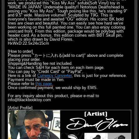
work, we produced this "Kiss My Ass" sofubi(Soft Vinyl) toy in
"MADE IN JAPAN" Undeniable quality!! Notorious Deathshead is
posing you "Kiss My Ass". Tough posing like this, he's standing 9"
and 9.5" wide. Massive volume!! Sculpted by T9G. This is
everyone's favorite and awaited "OG" edition. His iconic BK bold
lines are clean and beautiful. You can easily see how hard we've
been working on this full painted one. You can also enjoy coloring
postcard front. From this edition, package would be polybag with
header card. As a bonus, this edition comes with BBT Skull pin,
which is also drawn by David Flores.
HxWxD:22.5x24x15cm
[How to order]
Please press "カートに入れる(add to cart)" above and complete
placing your order.
Shipping&Handling fee not included.
You can check S&H for each item on each item page.
You can pay by "Credit Card" or "PayPal".
Here is a link of
Currency Converter
, this is just for your reference.
Payment must be made in Yen.
Please refer to
this page.
Once confirmed payment, we would ship by EMS.
For any inquiry about this product, please e-mail to
info@blackbooktoy.com
[Artist Profile]