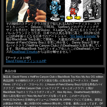
その独特のステンドグラス技法で知られるLAのアーティスト。スケ
ートカンパニー、DeluxeにてREAL、Spitfireなどのグラフィックデ
ザインを手がけ、独立後Stussy、X-Largeなど名だたるストリートア
パレルブランドとコラボ。日本での人気も非常に高く、2012年12月
には約4年振りとなる日本でのアートショー、
"It's been a minute"
を
我がBlackBook Toy企画にて開催し、大盛況の内に終了。また、
House of PainのDanny Boyと非常に仲が良く、Danny Boyが主宰す
るバイククラブHellFire Canyon ClubとのDeatheadが人気を博してい
ます。我がBlackBook Toyがフィギュア化したこのDeatheadシリー
ズの
Deathead S'murks
からは目が離せません！
[アーティストHP]
David FloresオフィシャルHP
商品仕様
製品名: David Flores x HellFire Canyon Club x BlackBook Toy:Kiss My Ass OG edition
商品説明: その独特のステンドグラス技法で高い人気を誇るアーティスト、David
Flores（デイビッド・フローレス）とHouse of PainのDanny Boyが仕切る異色のバイ
ククラブ、HellFire Canyon Club（ヘルファイア・キャニオンクラブ）と我が
BlackBook Toyのトリプルコラボフィギュア、Kiss My Ass。DeathsHeadが挑発的に
股から顔を覗かせた"Kiss My Ass"ポーズを取ってます。このポーズながら
HxW:22.5x24cmと圧倒的なボリュームでMADE IN JAPANソフビにて立体化。原型は
お馴染みT9G氏。遂に待望のOG editionが満を持して登場。最高にはまってます。DF