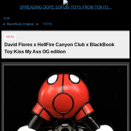
SPREADING DOPE SOFUBI TOYS FROM TOKYO...
TOP
>
BlackBook Original
>
TOYS
NEW
David Flores x HellFire Canyon Club x BlackBook
Toy:Kiss My Ass OG edition