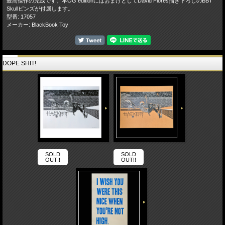
最高傑作の完成です。本OG editionにはおまけとしてDavid Flores描き下ろしのBBT
Skullピンズが付属します。
型番: 17057
メーカー: BlackBook Toy
DOPE SHIT!
SOLD
SOLD
OUT!!
OUT!!