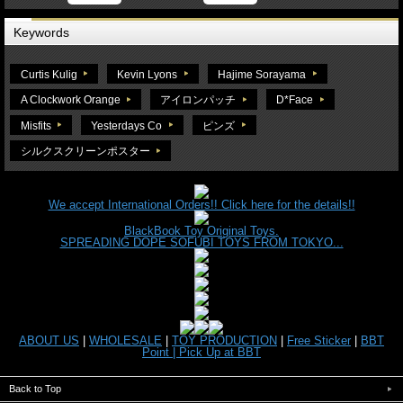
Keywords
Curtis Kulig
Kevin Lyons
Hajime Sorayama
A Clockwork Orange
アイロンパッチ
D*Face
Misfits
Yesterdays Co
ピンズ
シルクスクリーンポスター
We accept International Orders!! Click here for the details!!
BlackBook Toy Original Toys.
SPREADING DOPE SOFUBI TOYS FROM TOKYO...
ABOUT US
|
WHOLESALE
|
TOY PRODUCTION
|
Free Sticker
|
BBT
Point |
Pick Up at BBT
Back to Top