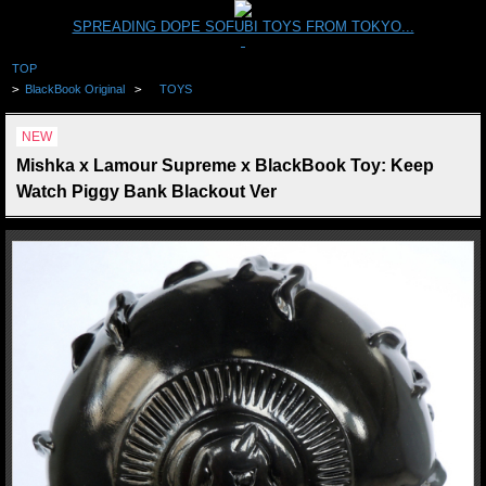
SPREADING DOPE SOFUBI TOYS FROM TOKYO...
TOP
>
BlackBook Original
>
TOYS
NEW
Mishka x Lamour Supreme x BlackBook Toy: Keep
Watch Piggy Bank Blackout Ver