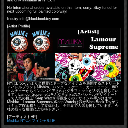
and only available at NYCC!!
No International orders available on this item, sorry. Stay tuned for
next upcoming full painted colorway!!
Inquiry:info@blackbooktoy.com
[Artist Profile]
NYはBrooklynより全世界にドープなアイテムを展開するストリート
アパレルブランドMishka。パンク、スケート、カートゥーン、80's
カルチャーからインスパイアされたグラフィックが人気を博してい
ます。Lamour SupremeはそんなMishkaのスペシャルデザイナーと
して人気の目玉"Keep Watch"等数多くのデザインを手がけます。
Mishka、Lamour SupremeのKeep Watchは我がBlackBook Toyがフ
ィギュア貯金箱として立体化し、全世界で人気を博しています。今
後の様々な展開にご期待下さい！
[アーティストHP]
Mishka NYCオフィシャルHP