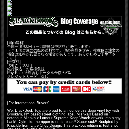
[国内送料]
全国一律700円（一部離島は中継料が発生します）
（＊１個ご注文の際の送料です、他の商品を含み、複数個ご注文の
場合は送料が変更となる場合があります。あらかじめご了承下さ
い。）
[手数料]
代引き：300円
銀行振込：お客様負担
Pay Pal：送料含むトータル金額の5%
クレジットカード：なし
[For International Buyers]
We, BlackBook Toy, are proud to announce this dope vinyl toy with
Brooklyn, NY based street clothing label, Mishka!! Based on
notorious Mishka x Lamour Supreme:Keep Watch artwork into piggy
bank!! Cykotiks the ripper is on its back!! Super sick!! Sculpted by
Knuckle from Little Chop Design. This blackout edition is test shot