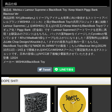
商品仕様
製品名: Mishka x Lamour Supreme x BlackBook Toy: Keep Watch Piggy Bank
Blackout Ver
商品説明: NYはBrooklynよりドープなアイテムを世界に向け発信するストリートアパ
レルブランドMISHKA（ミシカ）と我がBlackBook Toyの共同プロジェクト遂に始動！
Lamour SupremeによるMISHKAと言えばの目玉のKeep WatchをBlackBook Toyがフィ
ギュア化！Piggy Bank（貯金箱）です！Lamour Supremeのアートワークを忠実に再
現！お馴染みのフロントはもちろん、バックの某RipperをイメージしたCycotiksが覗
いています！80'sのMadballの様なドープな仕上がりになりました！原型制作はお馴染
みLittle Chop DesignのKnuckleさん！さすがの造形力は圧巻の一言！もちろん
BlackBook Toyが掲げる"MADE IN JAPAN"での製造！こちらのBlackout Verは2012年
10月11日～14日まで開催されるNYCCのMISHKAブースにて限定販売されるテストシ
ョットです。日本の皆様にはNYCC終了後極少量販売させていただきます。
型番: 12024
メーカー: MISHKA/BlackBook Toy
DOPE SHIT!