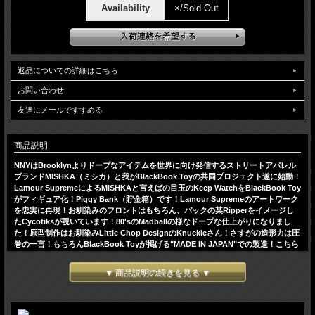
Availability
×/Sold Out
返品についての詳細はこちら
お問い合わせ
友達にメールですすめる
商品説明
NNYはBrooklynよりドープなアイテムを世界に向け発信するストリートアパレル
ブランドMISHKA（ミシカ）と我がBlackBook Toyの共同プロジェクト遂に始動！
Lamour SupremeによるMISHKAと言えばの目玉のKeep WatchをBlackBook Toy
がフィギュア化！Piggy Bank（貯金箱）です！Lamour Supremeのアートワーク
を忠実に再現！お馴染みのフロントはもちろん、バックの某Ripperをイメージし
たCycotiksが覗いています！80'sのMadballの様なドープな仕上がりになりまし
た！原型制作はお馴染みLittle Chop DesignのKnuckleさん！さすがの造形力は圧
巻の一言！もちろんBlackBook Toyが掲げる"MADE IN JAPAN"での製造！こちら
のBlackout Verは2012年10月11日～14日まで開催されるNYCCのMISHKAブース
にて限定販売されるテストショットです。日本の皆様にはNYCC終了後極少量販売
▼ 商品説明の続きを見る ▼
させていただきます。
H:11cm