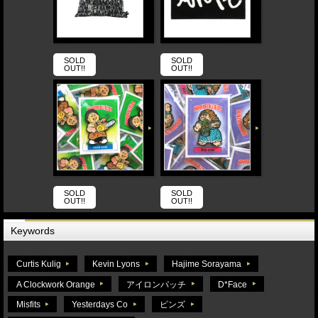
SOLD
SOLD
OUT!!
OUT!!
SOLD
SOLD
OUT!!
OUT!!
Keywords
Curtis Kulig
Kevin Lyons
Hajime Sorayama
A Clockwork Orange
アイロンパッチ
D*Face
Misfits
Yesterdays Co
ピンズ