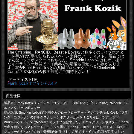
The Offspring、RANCID、Beastie Boysなど数多くのライブポスタ
ーを手がけた事で知られるスペイン出身のアーティスト。現在では
そんなロックポスターはもちろん、Smorkin Labbitをはじめ、様々
なキャラクター展開でトイ業界での活躍も目覚ましい物がありま
す。我がBlackBook Toyとの共同プロジェクト、"A Clockwork
Carrot"の立体化の今後の展開にご期待下さい！
[アーティストHP]
Frank KozikオフィシャルHP
商品仕様
製品名: Frank Kozik（フランク・コジック） Blink182（ブリンク182）:Madrid シ
ルクスクリーンポスター
商品説明: Smorkin' Labbitでお馴染みのローブローアート界の巨匠Frank Kozik（フラ
ンク・コジック）のシルクスクリーンポスターが入荷！こちらはパンクバンド
Blink182のスペインはMadridでのライブを記念したシルクスクリーンポスター！Kozik
の出身地であるマドリード！コミック風レイアウトにホットロッドテイスト溢れるモ
ンスターがヤバいですね！豪華8色刷りです！近年ではトイでの活躍が目覚ましい