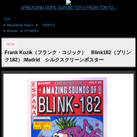
SPREADING DOPE SOFUBI TOYS FROM TOKYO...
TOP
>
BlackBook Select
>
PRINTS
>
Brands
>
OTHERS
NEW
Frank Kozik（フランク・コジック） Blink182（ブリン
ク182）:Madrid シルクスクリーンポスター