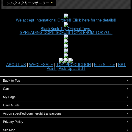
シルクスクリーンポスター
We accept International Orders!! Click here for the details!!
BlackBook Toy Original Toys.
SPREADING DOPE SOFUBI TOYS FROM TOKYO...
ABOUT US
|
WHOLESALE
|
TOY PRODUCTION
|
Free Sticker
|
BBT
Point |
Pick Up at BBT
Back to Top
Cart
My Page
User Guide
Act on specified commercial transactions
Privacy Policy
Site Map