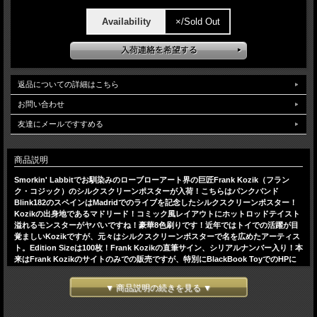
Availability
×/Sold Out
返品についての詳細はこちら
お問い合わせ
友達にメールですすめる
商品説明
Smorkin' Labbitでお馴染みのローブローアート界の巨匠Frank Kozik（フラン
ク・コジック）のシルクスクリーンポスターが入荷！こちらはパンクバンド
Blink182のスペインはMadridでのライブを記念したシルクスクリーンポスター！
Kozikの出身地であるマドリード！コミック風レイアウトにホットロッドテイスト
溢れるモンスターがヤバいですね！豪華8色刷りです！近年ではトイでの活躍が目
覚ましいKozikですが、元々はシルクスクリーンポスターで名を広めたアーティス
ト。Edition Sizeは100枚！Frank Kozikの直筆サイン、シリアルナンバー入り！本
来はFrank Kozikのサイトのみでの販売ですが、特別にBlackBook ToyでのHPに
て販売を許可されております！是非ともポスターフレームに入れて飾ってくださ
い！
▼ 商品説明の続きを見る ▼
H×W:約88.9x57.2cm(35x22.5インチ)