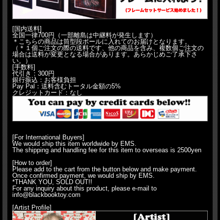
[国内送料]
全国一律700円（一部離島は中継料が発生します）
＊こちらの商品は筒型段ボールに入れてのお届けとなります。
（＊１個ご注文の際の送料です、他の商品を含み、複数個ご注文の
場合は送料が変更となる場合があります。あらかじめご了承下さ
い。）
[手数料]
代引き：300円
銀行振込：お客様負担
Pay Pal：送料含むトータル金額の5%
クレジットカード：なし
[For International Buyers]
We would ship this item worldwide by EMS.
The shipping and handling fee for this item to overseas is 2500yen
[How to order]
Please add to the cart from the button below and make payment.
Once confirmed payment, we would ship by EMS.
*THANK YOU, SOLD OUT!!
For any inquiry about this product, please e-mail to
info@blackbooktoy.com
[Artist Profile]