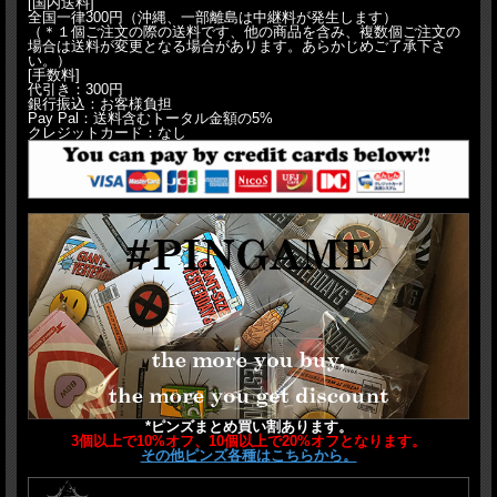
[国内送料]
全国一律300円（沖縄、一部離島は中継料が発生します）
（＊１個ご注文の際の送料です、他の商品を含み、複数個ご注文の
場合は送料が変更となる場合があります。あらかじめご了承下さ
い。）
[手数料]
代引き：300円
銀行振込：お客様負担
Pay Pal：送料含むトータル金額の5%
クレジットカード：なし
*ピンズまとめ買い割あります。
3個以上で10%オフ、10個以上で20%オフとなります。
その他ピンズ各種はこちらから。