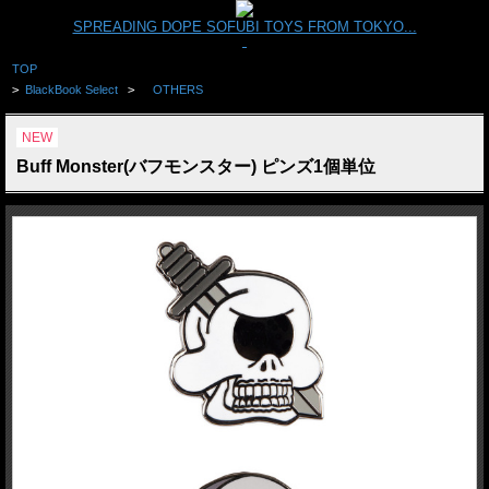
SPREADING DOPE SOFUBI TOYS FROM TOKYO...
TOP
>
BlackBook Select
>
OTHERS
NEW
Buff Monster(バフモンスター) ピンズ1個単位