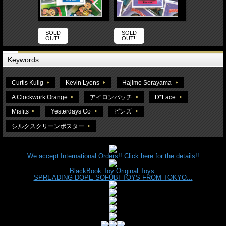
SOLD
SOLD
OUT!!
OUT!!
Keywords
Curtis Kulig
Kevin Lyons
Hajime Sorayama
A Clockwork Orange
アイロンパッチ
D*Face
Misfits
Yesterdays Co
ピンズ
シルクスクリーンポスター
We accept International Orders!! Click here for the details!!
BlackBook Toy Original Toys.
SPREADING DOPE SOFUBI TOYS FROM TOKYO...