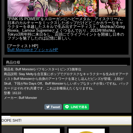
"PINK IS POWER"をスローガンにヘビーメタル、アイスクリーム、
日本のカルチャーをミックスしたポップだけどどこかホラーなキャ
ラクターを卓越したスキルで生み出すアーティスト。MishkaのGreg
Rivera、Lamour Supremeとよくつるんでおり、2013年Mishka
Tokyo3周年時に来日をし、店頭にてライブペイントを開催し日本の
ファンを魅了したのは記憶に新しい。
[アーティストHP]
Buff MonsterオフィシャルHP
商品仕様
製品名: Buff Monster(バフモンスター) ピンズ1個単位
商品説明: Stay Meltyを合言葉にポップでグロテスクなキャラクターを生み出すアーテ
ィストBuff Monsterから自身のアートワークを落とし込んだピンズが登場。上段が
Skull、下段がNo Days Off。Buff Monsterらしいポップなタッチが良いですね。バック
カードはそれぞれ共通です。これは全種揃えたくなりますね。
型番: 16110
メーカー: Buff Monster
DOPE SHIT!