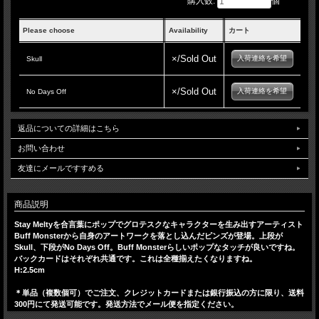
購入数:
個
Please choose
Availability
カート
×/Sold Out
入荷連絡を希望
Skull
×/Sold Out
入荷連絡を希望
No Days Off
返品についての詳細はこちら
お問い合わせ
友達にメールですすめる
商品説明
Stay Meltyを合言葉にポップでグロテスクなキャラクターを生み出すアーティスト
Buff Monsterから自身のアートワークを落とし込んだピンズが登場。上段が
Skull、下段がNo Days Off。Buff Monsterらしいポップなタッチが良いですね。
バックカードはそれぞれ共通です。これは全種揃えたくなりますね。
H:2.5cm
＊単品（複数個可）でご注文、クレジットカードまたは銀行振込の方に限り、送料
300円にて発送可能です。発送方法でメール便を指定ください。