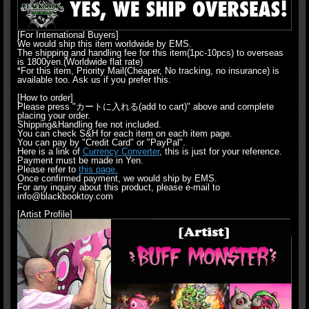
[For International Buyers]
We would ship this item worldwide by EMS.
The shipping and handling fee for this item(1pc-10pcs) to overseas
is 1800yen.(Worldwide flat rate)
*For this item, Priority Mail(Cheaper, No tracking, no insurance) is
available too. Ask us if you prefer this.
[How to order]
Please press "カートに入れる(add to cart)" above and complete
placing your order.
Shipping&Handling fee not included.
You can check S&H for each item on each item page.
You can pay by "Credit Card" or "PayPal".
Here is a link of
Currency Converter
, this is just for your reference.
Payment must be made in Yen.
Please refer to
this page.
Once confirmed payment, we would ship by EMS.
For any inquiry about this product, please e-mail to
info@blackbooktoy.com
[Artist Profile]