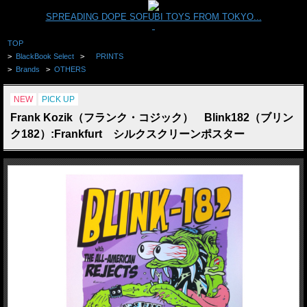
SPREADING DOPE SOFUBI TOYS FROM TOKYO...
TOP
>
BlackBook Select
>
PRINTS
>
Brands
>
OTHERS
NEW
PICK UP
Frank Kozik（フランク・コジック） Blink182（ブリン
ク182）:Frankfurt シルクスクリーンポスター