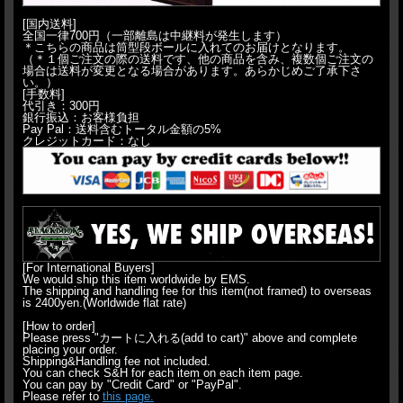
[国内送料]
全国一律700円（一部離島は中継料が発生します）
＊こちらの商品は筒型段ボールに入れてのお届けとなります。
（＊１個ご注文の際の送料です、他の商品を含み、複数個ご注文の
場合は送料が変更となる場合があります。あらかじめご了承下さ
い。）
[手数料]
代引き：300円
銀行振込：お客様負担
Pay Pal：送料含むトータル金額の5%
クレジットカード：なし
[For International Buyers]
We would ship this item worldwide by EMS.
The shipping and handling fee for this item(not framed) to overseas
is 2400yen.(Worldwide flat rate)
[How to order]
Please press "カートに入れる(add to cart)" above and complete
placing your order.
Shipping&Handling fee not included.
You can check S&H for each item on each item page.
You can pay by "Credit Card" or "PayPal".
Please refer to
this page.