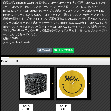
商品説明: Smorkin' Labbitでお馴染みのローブローアート界の巨匠Frank Kozik（フラ
ンク・コジック）のシルクスクリーンポスターが入荷！こちらはパンクバンド
Blink182のドイツはFrankfurtでのライブを記念したシルクスクリーンポスター！Ed
Rothへのオマージュとなるホットロッドテイスト溢れるモンスターがヤバいですね！
豪華8色刷りです！近年ではトイでの活躍が目覚ましいKozikですが、元々はシルクス
クリーンポスターで名を広めたアーティスト。Edition Sizeは100枚！Frank Kozikの直
筆サイン、シリアルナンバー入り！本来はFrank Kozikのサイトのみでの販売ですが、
特別にBlackBook ToyでのHPにて販売を許可されております！是非ともポスターフレ
ームに入れて飾ってください！
型番: 13025
メーカー: Frank Kozik
DOPE SHIT!
SOLD
SOLD
OUT!!
OUT!!