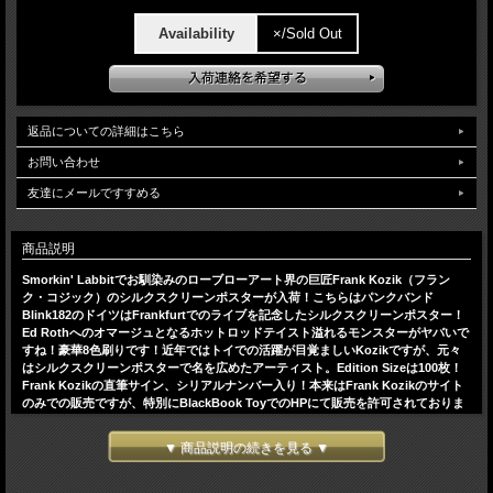
Availability
×/Sold Out
返品についての詳細はこちら
お問い合わせ
友達にメールですすめる
商品説明
Smorkin' Labbitでお馴染みのローブローアート界の巨匠Frank Kozik（フラン
ク・コジック）のシルクスクリーンポスターが入荷！こちらはパンクバンド
Blink182のドイツはFrankfurtでのライブを記念したシルクスクリーンポスター！
Ed Rothへのオマージュとなるホットロッドテイスト溢れるモンスターがヤバいで
すね！豪華8色刷りです！近年ではトイでの活躍が目覚ましいKozikですが、元々
はシルクスクリーンポスターで名を広めたアーティスト。Edition Sizeは100枚！
Frank Kozikの直筆サイン、シリアルナンバー入り！本来はFrank Kozikのサイト
のみでの販売ですが、特別にBlackBook ToyでのHPにて販売を許可されておりま
す！是非ともポスターフレームに入れて飾ってください！
H×W:約88.9x57.2cm(35x22.5インチ)
▼ 商品説明の続きを見る ▼
＊こちらの商品に関してはご希望の方に限りフレーム、マットボードをセットして
お届けさせて頂きます。フレーム、マットボード仕様に関しては商品ページ下部を