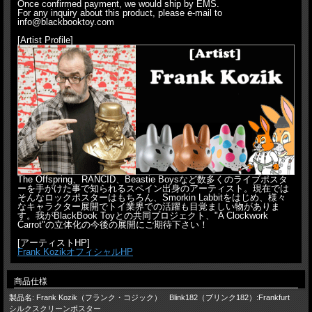
Once confirmed payment, we would ship by EMS.
For any inquiry about this product, please e-mail to
info@blackbooktoy.com
[Artist Profile]
The Offspring、RANCID、Beastie Boysなど数多くのライブポスタ
ーを手がけた事で知られるスペイン出身のアーティスト。現在では
そんなロックポスターはもちろん、Smorkin Labbitをはじめ、様々
なキャラクター展開でトイ業界での活躍も目覚ましい物がありま
す。我がBlackBook Toyとの共同プロジェクト、"A Clockwork
Carrot"の立体化の今後の展開にご期待下さい！
[アーティストHP]
Frank KozikオフィシャルHP
商品仕様
製品名: Frank Kozik（フランク・コジック） Blink182（ブリンク182）:Frankfurt
シルクスクリーンポスター