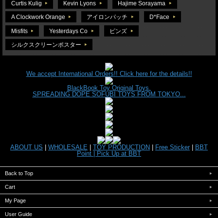
Curtis Kulig
Kevin Lyons
Hajime Sorayama
A Clockwork Orange
アイロンパッチ
D*Face
Misfits
Yesterdays Co
ピンズ
シルクスクリーンポスター
We accept International Orders!! Click here for the details!!
BlackBook Toy Original Toys.
SPREADING DOPE SOFUBI TOYS FROM TOKYO...
ABOUT US
|
WHOLESALE
|
TOY PRODUCTION
|
Free Sticker
|
BBT
Point |
Pick Up at BBT
Back to Top
Cart
My Page
User Guide