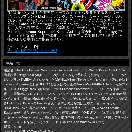
NYはBrooklynより全世界にドープなアイテムを展開するストリート
アパレルブランドMishka。パンク、スケート、カートゥーン、80's
カルチャーからインスパイアされたグラフィックが人気を博してい
ます。Lamour SupremeはそんなMishkaのスペシャルデザイナーと
して人気の目玉"Keep Watch"等数多くのデザインを手がけます。
Mishka、Lamour SupremeのKeep Watchは我がBlackBook Toyがフ
ィギュア貯金箱として立体化し、全世界で人気を博しています。今
後の様々な展開にご期待下さい！
[アーティストHP]
Mishka NYCオフィシャルHP
商品仕様
製品名: Mishka x Lamour Supreme x BlackBook Toy: Keep Watch Piggy Bank OG Ver
商品説明: NYはBrooklynよりドープなアイテムを世界に向け発信するストリートアパ
レルブランドMISHKA（ミシカ）と我がBlackBook Toyの共同プロジェクト遂に始動！
Lamour SupremeによるMISHKAと言えばの目玉のKeep WatchをBlackBook Toyがフィ
ギュア化！Piggy Bank（貯金箱）です！Lamour Supremeのアートワークを忠実に再
現！お馴染みのフロントはもちろん、バックの某RipperをイメージしたCycotiksが覗
いています！80'sのMadballの様なドープな仕上がりになりました！原型制作はお馴染
みLittle Chop DesignのKnuckleさん！さすがの造形力は圧巻の一言！もちろん
BlackBook Toyが掲げる"MADE IN JAPAN"での製造！こちらはOG Ver！Lamour
Supremeが手塗りで仕上げたサンプルを忠実に再現！"KAIJU"フィギュアに影響を受
けるLamour Supremeらしい瞳孔部分、眼球の周りのShadingがヤバい！薄いブルーが
ホラーテイストを盛り上げます！これぞ究極のKeep Watchの完成です！
型番: 13045
メーカー: MISHKA/BlackBook Toy