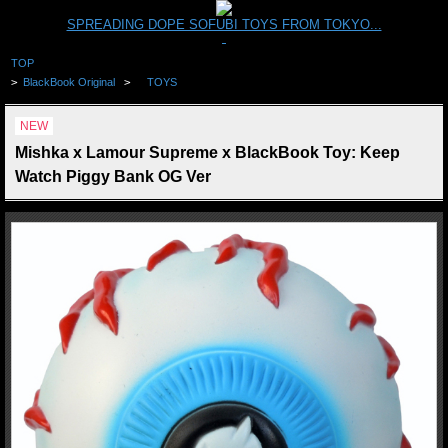
SPREADING DOPE SOFUBI TOYS FROM TOKYO...
TOP
>
BlackBook Original
>
TOYS
NEW
Mishka x Lamour Supreme x BlackBook Toy: Keep
Watch Piggy Bank OG Ver