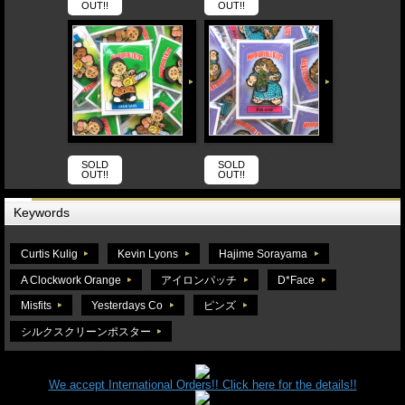
OUT!!
OUT!!
SOLD
SOLD
OUT!!
OUT!!
Keywords
Curtis Kulig
Kevin Lyons
Hajime Sorayama
A Clockwork Orange
アイロンパッチ
D*Face
Misfits
Yesterdays Co
ピンズ
シルクスクリーンポスター
We accept International Orders!! Click here for the details!!