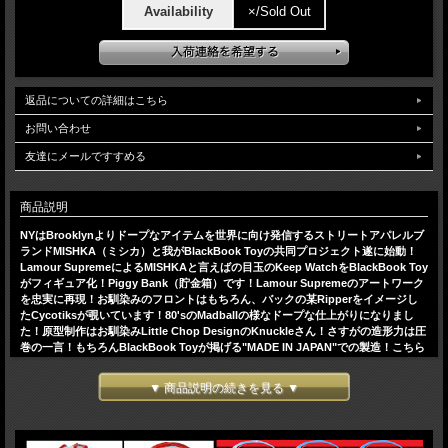
Availability
×/Sold Out
返品についての詳細はこちら
お問い合わせ
友達にメールですすめる
商品説明
NYはBrooklynよりドープなアイテムを世界に向け発信するストリートアパレルブ
ランドMISHKA（ミシカ）と我がBlackBook Toyの共同プロジェクト遂に始動！
Lamour SupremeによるMISHKAと言えばの目玉のKeep WatchをBlackBook Toy
がフィギュア化！Piggy Bank（貯金箱）です！Lamour Supremeのアートワーク
を忠実に再現！お馴染みのフロントはもちろん、バックの某Ripperをイメージし
たCycotiksが覗いています！80'sのMadballの様なドープな仕上がりになりまし
た！原型制作はお馴染みLittle Chop DesignのKnuckleさん！さすがの造形力は圧
巻の一言！もちろんBlackBook Toyが掲げる"MADE IN JAPAN"での製造！こちら
はOG Ver！Lamour Supremeが手塗りで仕上げたサンプルを忠実に再
現！"KAIJU"フィギュアに影響を受けるLamour Supremeらしい瞳孔部分、眼球
▼ 商品説明の続きを見る ▼
の周りのShadingがヤバい！薄いブルーがホラーテイストを盛り上げます！これぞ
究極のKeep Watchの完成です！
H:11cm