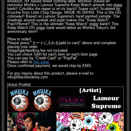
Brooklyn, NY based street clothing label, Mishka!! Based on
notorious Mishka x Lamour Supreme:Keep Watch artwork into piggy
bank!! Cykotiks the ripper is on its back!! Super sick!! Sculpted by
Knuckle from Little Chop Design. MADE IN JAPAN. This is the OG
colorway!! Based on Lamour Supreme's hand painted sample. The
shadings around eyeball and pupil makes this "Keep Watch"
Pop'n'Horror!! This is the ultimate "Keep Watch" piggy bank!! This
Keep Watch OG piggy bank would debut as Mishka Tokyo's 3rd
anniversary item!!
[How to order]
Please press "カートに入れる(add to cart)" above and complete
placing your order.
Shipping&Handling fee not included.
You can check S&H for each item on each item page.
You can pay by "Credit Card" or "PayPal".
Please refer to
this page.
Once confirmed payment, we would ship by EMS.
For any inquiry about this product, please e-mail to
info@blackbooktoy.com
[Artist Profile]