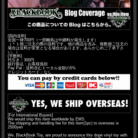
[国内送料]
全国一律700円（一部離島は中継料が発生します）
（＊１個ご注文の際の送料です、他の商品を含み、複数個ご注文の
場合は送料が変更となる場合があります。あらかじめご了承下さ
い。）
[手数料]
代引き：300円
銀行振込：お客様負担
Pay Pal：送料含むトータル金額の5%
クレジットカード：なし
[For International Buyers]
We would ship this item worldwide by EMS.
The shipping and handling fee for this item(1pc) to overseas is
2500yen
We, BlackBook Toy, are proud to announce this dope vinyl toy with