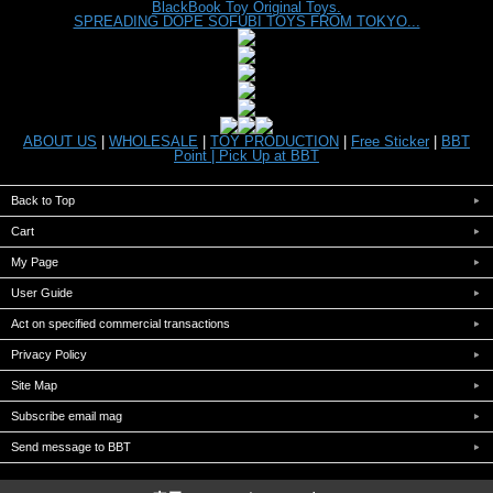
BlackBook Toy Original Toys.
SPREADING DOPE SOFUBI TOYS FROM TOKYO...
ABOUT US
|
WHOLESALE
|
TOY PRODUCTION
|
Free Sticker
|
BBT
Point |
Pick Up at BBT
Back to Top
Cart
My Page
User Guide
Act on specified commercial transactions
Privacy Policy
Site Map
Subscribe email mag
Send message to BBT