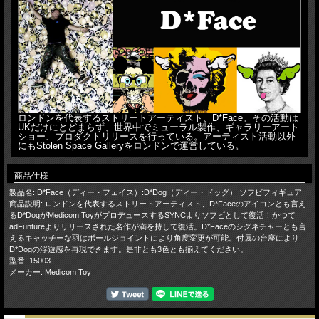
ロンドンを代表するストリートアーティスト、D*Face。その活動は
UKだけにとどまらず、世界中でミューラル製作、ギャラリーアート
ショー、プロダクトリリースを行っている。アーティスト活動以外
にもStolen Space Galleryをロンドンで運営している。
商品仕様
製品名: D*Face（ディー・フェイス）:D*Dog（ディー・ドッグ） ソフビフィギュア
商品説明: ロンドンを代表するストリートアーティスト、D*Faceのアイコンとも言え
るD*DogがMedicom ToyがプロデュースするSYNCよりソフビとして復活！かつて
adFuntureよりリリースされた名作が満を持して復活。D*Faceのシグネチャーとも言
えるキャッチーな羽はボールジョイントにより角度変更が可能。付属の台座により
D*Dogの浮遊感を再現できます。是非とも3色とも揃えてください。
型番: 15003
メーカー: Medicom Toy