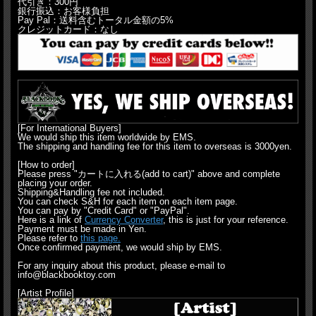
代引き：300円
銀行振込：お客様負担
Pay Pal：送料含むトータル金額の5%
クレジットカード：なし
[For International Buyers]
We would ship this item worldwide by EMS.
The shipping and handling fee for this item to overseas is 3000yen.
[How to order]
Please press "カートに入れる(add to cart)" above and complete
placing your order.
Shipping&Handling fee not included.
You can check S&H for each item on each item page.
You can pay by "Credit Card" or "PayPal".
Here is a link of
Currency Converter
, this is just for your reference.
Payment must be made in Yen.
Please refer to
this page.
Once confirmed payment, we would ship by EMS.
For any inquiry about this product, please e-mail to
info@blackbooktoy.com
[Artist Profile]