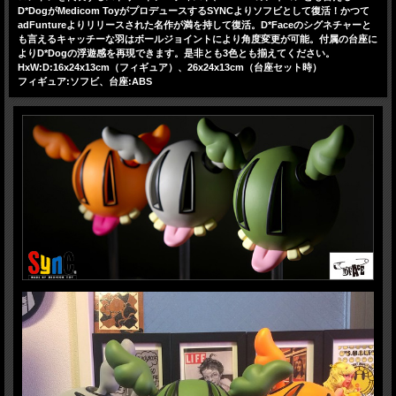
D*DogがMedicom ToyがプロデュースするSYNCよりソフビとして復活！かつて
adFuntureよりリリースされた名作が満を持して復活。D*Faceのシグネチャーと
も言えるキャッチーな羽はボールジョイントにより角度変更が可能。付属の台座に
よりD*Dogの浮遊感を再現できます。是非とも3色とも揃えてください。
HxW:D:16x24x13cm（フィギュア）、26x24x13cm（台座セット時）
フィギュア:ソフビ、台座:ABS