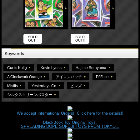
SOLD
SOLD
OUT!!
OUT!!
Keywords
Curtis Kulig
Kevin Lyons
Hajime Sorayama
A Clockwork Orange
アイロンパッチ
D*Face
Misfits
Yesterdays Co
ピンズ
シルクスクリーンポスター
We accept International Orders!! Click here for the details!!
BlackBook Toy Original Toys.
SPREADING DOPE SOFUBI TOYS FROM TOKYO...