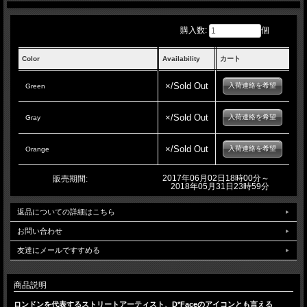
購入数:
個
Color
Availability
カート
×/Sold Out
入荷連絡を希望
Green
×/Sold Out
入荷連絡を希望
Gray
×/Sold Out
入荷連絡を希望
Orange
2017年06月02日18時00分～
販売期間:
2018年05月31日23時59分
返品についての詳細はこちら
お問い合わせ
友達にメールですすめる
商品説明
ロンドンを代表するストリートアーティスト、D*Faceのアイコンとも言える