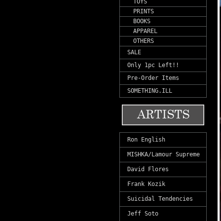
TOYS
PRINTS
BOOKS
APPAREL
OTHERS
SALE
Only 1pc Left!!
Pre-Order Items
SOMETHING.ILL
Ron English
MISHKA/Lamour Supreme
David Flores
Frank Kozik
Suicidal Tendencies
Jeff Soto