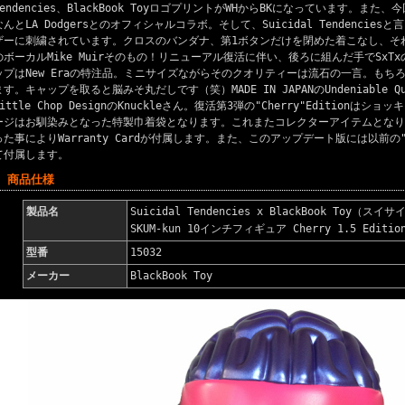
Tendencies、BlackBook ToyロゴプリントがWHからBKになっています。また、
なんとLA Dodgersとのオフィシャルコラボ。そして、Suicidal Tendenciesと
ザーに刺繍されています。クロスのバンダナ、第1ボタンだけを閉めた着こなし、それはまさに
のボーカルMike Muirそのもの！リニューアル復活に伴い、後ろに組んだ手でSx
ップはNew Eraの特注品。ミニサイズながらそのクオリティーは流石の一言。もちろんS
ます。キャップを取ると脳みそ丸だしです（笑）MADE IN JAPANのUndeniable 
Little Chop DesignのKnuckleさん。復活第3弾の"Cherry"Edition
ージはお馴染みとなった特製巾着袋となります。これまたコレクターアイテムとなり
った事によりWarranty Cardが付属します。また、このアップデート版には以前
て付属します。
■ 商品仕様
製品名
Suicidal Tendencies x BlackBook To
SKUM-kun 10インチフィギュア Cherry 1.5 Editio
型番
15032
メーカー
BlackBook Toy