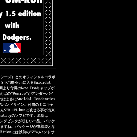
ンデンシーズ）とのオフィシャルコラボ
K"UM-kunに入るSuicidal
今回より付属のNew Eraキャップが
言えばの"Venice"がアンダーバイ
Sucidal Tendencies
Txのハンドサイン。付属のミニキャ
"K"UM-kunに被せる事が出来
Qualityのソフビです。原型は
はショッキングピンクが眩しい一品。パッケ
ますね。パッケージが巾着袋とな
ditionには以前の"Z"のハンドサ