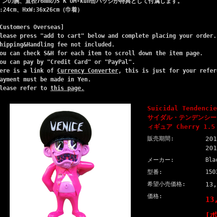
インの腕、直径76mmのS"K"UM-kun缶バッジが特典として付属します。
H:24cm、HxW:36x26cm（巾着）
Customers Overseas]
lease press "add to cart" below and complete placing your order.
hipping&Handling fee not included.
ou can check S&H for each item to scroll down the item page.
ou can pay by "Credit Card" or "PayPal".
ere is a link of
Currency Converter
, this is just for your refer
ayment must be made in Yen.
lease refer to
this page.
Suicidal Tendenci
サイダル・テンデンシーズ
ィギュア Cherry 1.5 
販売期間:
20
20
メーカー:
Bla
型番:
150
希望小売価格:
13
価格:
13
[