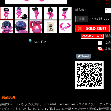
～]
購入数:
在庫
×/Sold Out
返品
拡大表示
この
友達
■ 商品説明
西海岸スケートパンクの大御所、Suicidal Tendencies（スイサイダル・テ
フィギュア、S"K"UM-kunの"Cherry"Editionに一部アップデート版の1.5が登場！S"