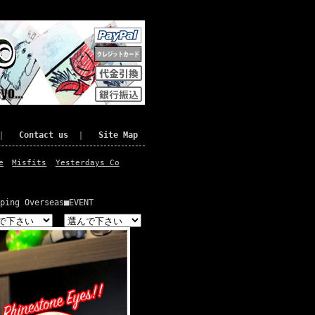
｜
Contact us
｜
Site Map
e
Misfits
Yesterdays Co
ping Overseas
■EVENT