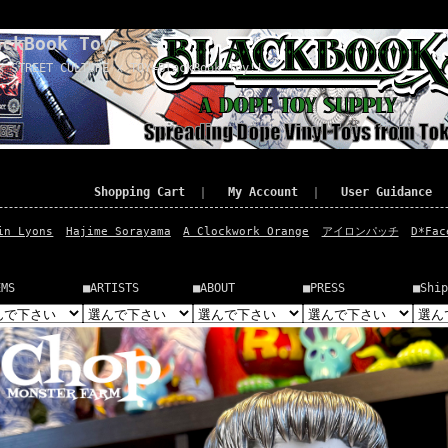
ackBook Toy
x STREET CULTURE x TOY=BlackBook Toy!!
Shopping Cart
｜
My Account
｜
User Guidance
in Lyons
Hajime Sorayama
A Clockwork Orange
アイロンパッチ
D*Fac
EMS
■ARTISTS
■ABOUT
■PRESS
■Ship