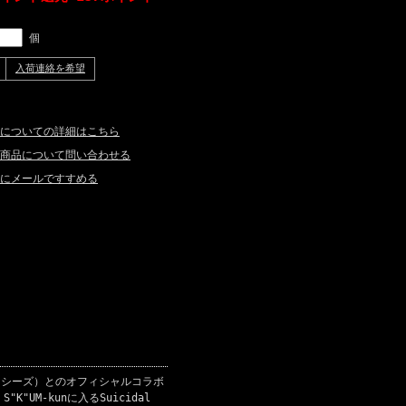
個
入荷連絡を希望
についての詳細はこちら
商品について問い合わせる
にメールですすめる
ンデンシーズ）とのオフィシャルコラボ
K"UM-kunに入るSuicidal