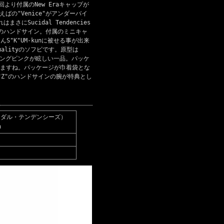
今回より付属のNew Eraキャップが
言えばの"Venice"がアンダーバイ
Sucidal Tendencies
Txのハンドサイン。付属のミニキャ
"K"UM-kunに被せる事が出来
Qualityのソフビです。原型は
はショッキングピンクが眩しい一品。パッケ
ますね。パッケージが巾着袋とな
の"Z"のハンドサインの腕が特典とし
y（スイサイダル・テンデンシーズ）
n