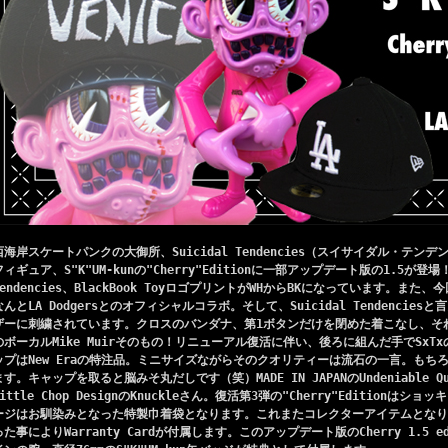
西海岸スケートパンクの大御所、Suicidal Tendencies（スイサイダル・テ
フィギュア、S"K"UM-kunの"Cherry"Editionに一部アップデート版の1.5が登場！S"
Tendencies、BlackBook ToyロゴプリントがWHからBKになっています。また、
なんとLA Dodgersとのオフィシャルコラボ。そして、Suicidal Tendenciesと
ザーに刺繍されています。クロスのバンダナ、第1ボタンだけを閉めた着こなし、それはまさに
のボーカルMike Muirそのもの！リニューアル復活に伴い、後ろに組んだ手でSx
ップはNew Eraの特注品。ミニサイズながらそのクオリティーは流石の一言。もちろんS
ます。キャップを取ると脳みそ丸だしです（笑）MADE IN JAPANのUndeniable 
Little Chop DesignのKnuckleさん。復活第3弾の"Cherry"Edition
ージはお馴染みとなった特製巾着袋となります。これまたコレクターアイテムとなり
った事によりWarranty Cardが付属します。このアップデート版のCherry 1.5 e