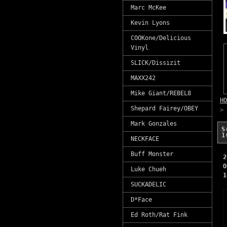
Marc McKee
Kevin Lyons
COOKone/Delicious
Vinyl
SLICK/Dissizit
MAXX242
Mike Giant/REBEL8
HO
Shepard Fairey/OBEY
>
Mark Gonzales
S
NECKFACE
Buff Monster
O
Luke Chueh
1
SUCKADELIC
D*Face
Ed Roth/Rat Fink