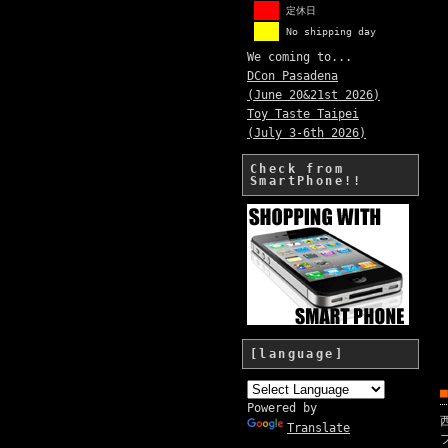
定休日
No shipping day
We coming to...
DCon Pasadena
(June 20&21st 2026)
Toy Taste Taipei
(July 3-6th 2026)
Check from
SmartPhone!!
[language]
Powered by
Translate