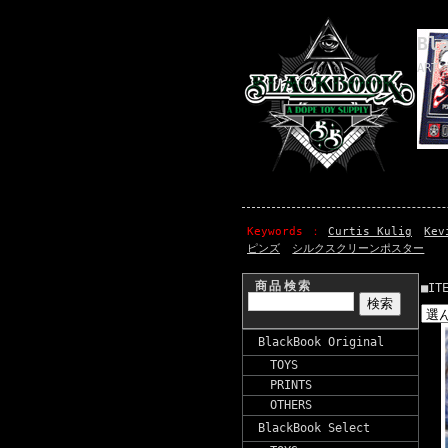
Bl
ART 
Keywords
Curtis Kulig
Kev
ピンズ
シルクスクリーンポスター
商品検索
■IT
BlackBook Original
TOYS
PRINTS
OTHERS
BlackBook Select