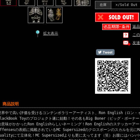
在庫
×/Sold Out
返品
拡大表示
この
友達
■ 商品説明
世界中で高い評価を受けるコンテンポラリーアーティスト、Ron English（ロン
BlackBook Toyのプロジェクト遂に始動！その名もBig Boner（ビッグ・ボー
の意味がかかったRon Englishらしいネーミング！Ron Englishのステッカーアート本
Offensesの表紙に掲載されているMC Supersizedのクロスボーンのスカルを元にMADE 
Qualityにて立体化！MC Supersizedよりも更に太ってます（笑）お腹にはハン