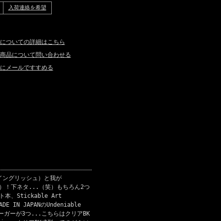
入荷連絡を希望
についての詳細はこちら
商品について問い合わせる
にメールですすめる
・イングリッシュ）と我が
ナー）！下ネタ...（笑）もちろん2つ
、Stickable Art
IN JAPANのUndeniable
バーガーが3つ...こちらはクリアBK