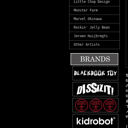
Little Chop Design
Monster Farm
Marvel Okinawa
Rockin' Jelly Bean
Jeroen Huijbregts
Other Artists
H
[