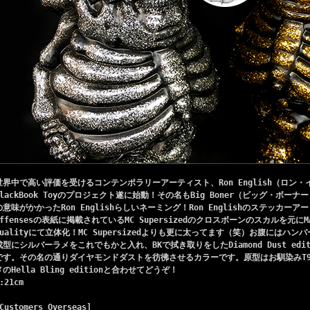
世界中で高い評価を受けるコンテンポラリーアーティスト、Ron English（ロン
BlackBook Toyのプロジェクト遂に始動！その名もBig Boner（ビッグ・ボー
の意味がかかったRon Englishらしいネーミング！Ron Englishのステッカーアート本
Offensesの表紙に掲載されているMC Supersizedのクロスボーンのスカルを元にMADE 
Qualityにて立体化！MC Supersizedよりも更に太ってます（笑）お腹にはハン
成型にシルバーラメをこれでもかと入れ、BKで拭き取りをしたDiamond Dust edi
です。その名の通りダイヤモンドダストを彷彿させるカラーです。原型はお馴染みT
メのHella Bling editionと合わせてどうぞ！
:21cm
Customers Overseas]