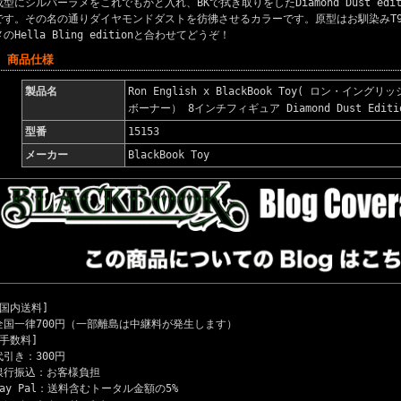
成型にシルバーラメをこれでもかと入れ、BKで拭き取りをしたDiamond Dust edi
です。その名の通りダイヤモンドダストを彷彿させるカラーです。原型はお馴染みT
メのHella Bling editionと合わせてどうぞ！
■ 商品仕様
製品名
Ron English x BlackBook Toy( ロン・イングリ
ボーナー） 8インチフィギュア Diamond Dust Editi
型番
15153
メーカー
BlackBook Toy
[国内送料]
全国一律700円（一部離島は中継料が発生します）
[手数料]
代引き：300円
銀行振込：お客様負担
Pay Pal：送料含むトータル金額の5%