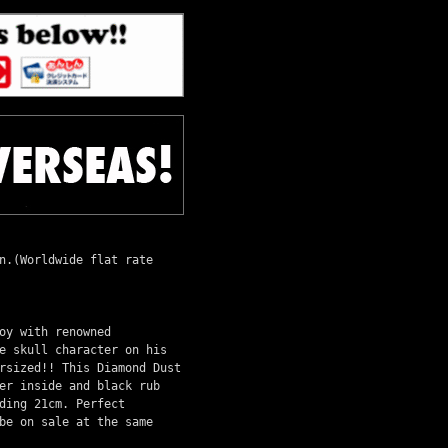
n.(Worldwide flat rate
oy with renowned
e skull character on his
rsized!! This Diamond Dust
er inside and black rub
ding 21cm. Perfect
be on sale at the same