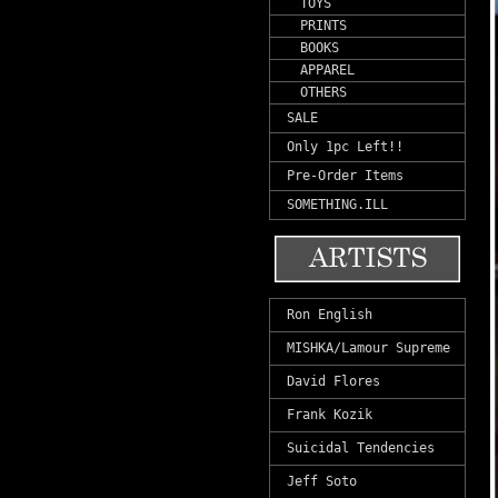
TOYS
PRINTS
BOOKS
APPAREL
OTHERS
SALE
Only 1pc Left!!
Pre-Order Items
SOMETHING.ILL
Ron English
MISHKA/Lamour Supreme
David Flores
Frank Kozik
Suicidal Tendencies
Jeff Soto