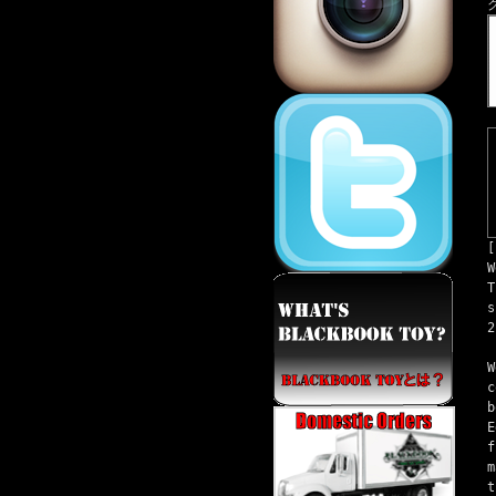
[
W
T
s
2
W
c
b
E
f
m
t