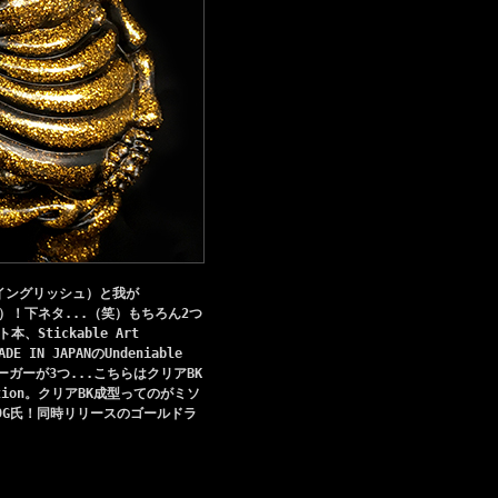
・イングリッシュ）と我が
ナー）！下ネタ...（笑）もちろん2つ
、Stickable Art
IN JAPANのUndeniable
バーガーが3つ...こちらはクリアBK
tion。クリアBK成型ってのがミソ
9G氏！同時リリースのゴールドラ