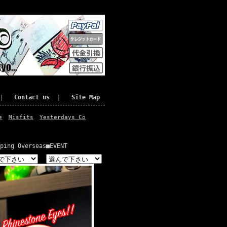
｜
Contact us
｜
Site Map
e
Misfits
Yesterdays Co
ping Overseas
■EVENT