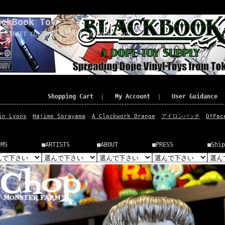
ackBook Toy
x STREET CULTURE x TOY=BlackBook Toy!!
Shopping Cart
｜
My Account
｜
User Guidance
in Lyons
Hajime Sorayama
A Clockwork Orange
アイロンパッチ
D*Fac
EMS
■ARTISTS
■ABOUT
■PRESS
■Ship