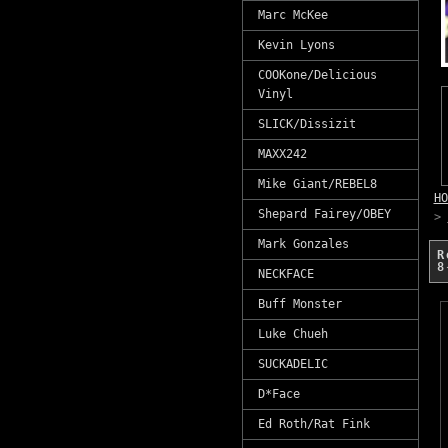
Marc McKee
Kevin Lyons
COOKone/Delicious
Vinyl
SLICK/Dissizit
MAXX242
Mike Giant/REBEL8
HO
Shepard Fairey/OBEY
>
Mark Gonzales
R
8
NECKFACE
Buff Monster
Luke Chueh
SUCKADELIC
D*Face
Ed Roth/Rat Fink