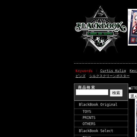
Bl
ART 
Keywords
Curtis Kulig
Kev
ピンズ
シルクスクリーンポスター
商品検索
■IT
BlackBook Original
TOYS
PRINTS
OTHERS
BlackBook Select