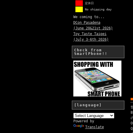
定休日
No shipping day
We coming to...
DCon Pasadena
(June 20&21st 2026)
Toy Taste Taipei
(July 3-6th 2026)
Check from
SmartPhone!!
[language]
Powered by
Translate