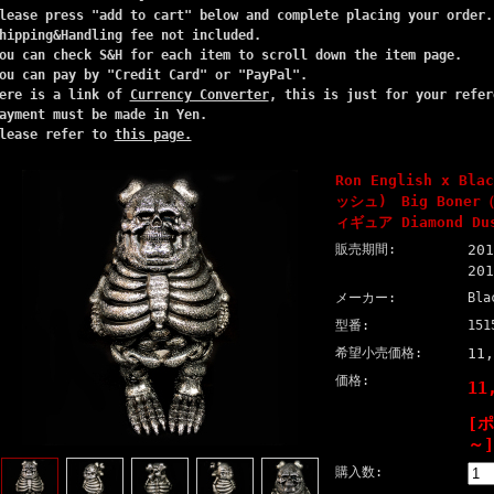
lease press "add to cart" below and complete placing your order.
hipping&Handling fee not included.
ou can check S&H for each item to scroll down the item page.
ou can pay by "Credit Card" or "PayPal".
ere is a link of
Currency Converter
, this is just for your refer
ayment must be made in Yen.
lease refer to
this page.
Ron English x Bl
ッシュ) Big Bone
ィギュア Diamond Dus
販売期間:
20
20
メーカー:
Bla
型番:
151
希望小売価格:
11
価格:
11
[
～]
購入数: