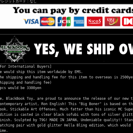
クレジットカード：なし
For International Buyers]
e would ship this item worldwide by EMS.
he shipping and handling fee for this item to overseas is 2500ye
hipping and handling fee)
pcs would be 3300yen
e, BlackBook Toy, are proud to announce the release of our new t
ontemporary artist, Ron English! This "Big Boner" is based on th
ook, Stickable Art Offenses. Much fatter than his iconic MC Supe
dition is casted in clear black sofubi with tons of silver glitt
inish. Sculpted by T9G! MADE IN JAPAN, Undeniable quality!! Stan
atching pair with gold glitter Hella Bling edition, which would 
ime.