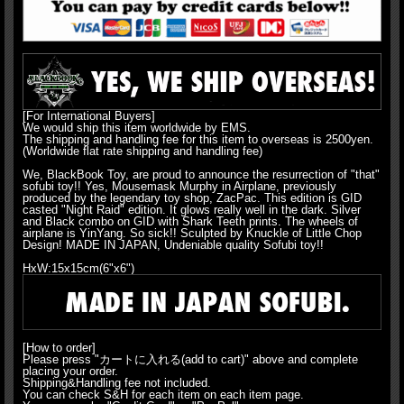
[For International Buyers]
We would ship this item worldwide by EMS.
The shipping and handling fee for this item to overseas is 2500yen.
(Worldwide flat rate shipping and handling fee)
We, BlackBook Toy, are proud to announce the resurrection of "that"
sofubi toy!! Yes, Mousemask Murphy in Airplane, previously
produced by the legendary toy shop, ZacPac. This edition is GID
casted "Night Raid" edition. It glows really well in the dark. Silver
and Black combo on GID with Shark Teeth prints. The wheels of
airplane is YinYang. So sick!! Sculpted by Knuckle of Little Chop
Design! MADE IN JAPAN, Undeniable quality Sofubi toy!!
HxW:15x15cm(6"x6")
[How to order]
Please press "カートに入れる(add to cart)" above and complete
placing your order.
Shipping&Handling fee not included.
You can check S&H for each item on each item page.