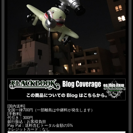
[国内送料]
全国一律700円（一部離島は中継料が発生します）
[手数料]
代引き：300円
銀行振込：お客様負担
Pay Pal：送料含むトータル金額の5%
クレジットカード：なし