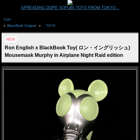
SPREADING DOPE SOFUBI TOYS FROM TOKYO...
TOP
>
BlackBook Original
>
TOYS
NEW
Ron English x BlackBook Toy( ロン・イングリッシュ)
Mousemask Murphy in Airplane Night Raid edition