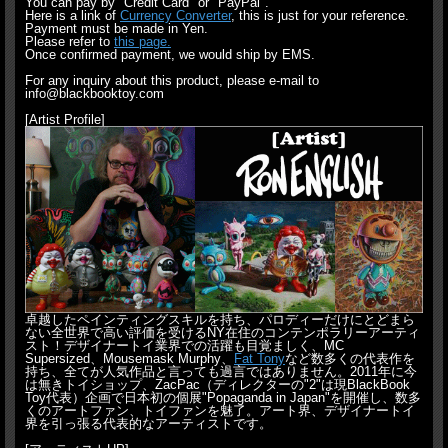
You can pay by "Credit Card" or "PayPal".
Here is a link of
Currency Converter
, this is just for your reference.
Payment must be made in Yen.
Please refer to
this page.
Once confirmed payment, we would ship by EMS.
For any inquiry about this product, please e-mail to
info@blackbooktoy.com
[Artist Profile]
卓越したペインティングスキルを持ち、パロディーだけにとどまら
ない全世界で高い評価を受けるNY在住のコンテンポラリーアーティ
スト！デザイナートイ業界での活躍も目覚ましく、MC
Supersized、Mousemask Murphy、
Fat Tony
など数多くの代表作を
持ち、全てが人気作品と言っても過言ではありません。2011年に今
は無きトイショップ、ZacPac（ディレクターの"2"は現BlackBook
Toy代表）企画で日本初の個展"Popaganda in Japan"を開催し、数多
くのアートファン、トイファンを魅了。アート界、デザイナートイ
界を引っ張る代表的なアーティストです。