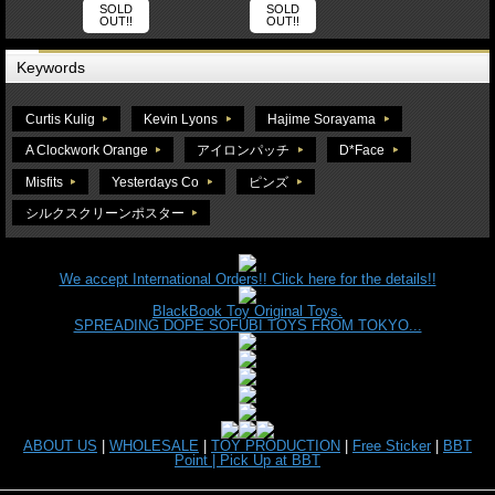
SOLD
SOLD
OUT!!
OUT!!
Keywords
Curtis Kulig
Kevin Lyons
Hajime Sorayama
A Clockwork Orange
アイロンパッチ
D*Face
Misfits
Yesterdays Co
ピンズ
シルクスクリーンポスター
We accept International Orders!! Click here for the details!!
BlackBook Toy Original Toys.
SPREADING DOPE SOFUBI TOYS FROM TOKYO...
ABOUT US
|
WHOLESALE
|
TOY PRODUCTION
|
Free Sticker
|
BBT
Point |
Pick Up at BBT