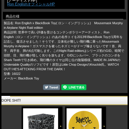
[アーティストHP]
Ron EnglishオフィシャルHP
商品仕様
製品名: Ron English x BlackBook Toy( ロン・イングリッシュ) Mousemask Murphy
in Airplane Night Raid edition
商品説明: 世界中で高い評価を受けるコンテンポラリーアーティスト、Ron
English（ロン・イングリッシュ）のあの名作トイを2013年BlackBook Toyが1周年を
記念し、復活させました！そうです、立体化が難しい飛行機に乗ったMousemask
Murphy in Airplane！ガスマスクを被ったネズミーがドープ極まりないです！首、両
手、両手首、胴の6点可動します。このNight Raid editionはシリーズ初のGID。暗闇で
頭部、目、飛行機が怪しく光りを放ちます。GIDにシルバー、ブラックのコンボを
Shark Teethで引き締め。飛行機のタイヤは同じ位の陰陽模様。MADE IN JAPANの
Undeniable Qualityのソフビです！原型はLittle Chop DesignのKnuckle氏。WATCH
OUT! HE'S ATTCKING FROM THE DARK！
型番: 16022
メーカー: BlackBook Toy
DOPE SHIT!