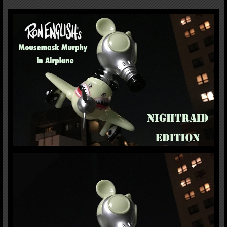
Shark Teethで引き締め。飛行機のタイヤは同じ位の陰陽模様。MADE IN JAPAN
のUndeniable Qualityのソフビです！原型はLittle Chop DesignのKnuckle氏。
WATCH OUT! HE'S ATTCKING FROM THE DARK！
HxW:15x15cm