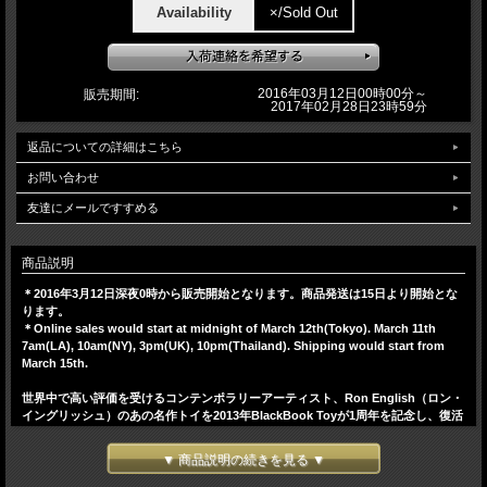
Availability
×/Sold Out
2016年03月12日00時00分～
販売期間:
2017年02月28日23時59分
返品についての詳細はこちら
お問い合わせ
友達にメールですすめる
商品説明
＊2016年3月12日深夜0時から販売開始となります。商品発送は15日より開始とな
ります。
＊Online sales would start at midnight of March 12th(Tokyo). March 11th
7am(LA), 10am(NY), 3pm(UK), 10pm(Thailand). Shipping would start from
March 15th.
世界中で高い評価を受けるコンテンポラリーアーティスト、Ron English（ロン・
イングリッシュ）のあの名作トイを2013年BlackBook Toyが1周年を記念し、復活
させました！そうです、立体化が難しい飛行機に乗ったMousemask Murphy in
Airplane！ガスマスクを被ったネズミーがドープ極まりないです！首、両手、両手
▼ 商品説明の続きを見る ▼
首、胴の6点可動します。このNight Raid editionはシリーズ初のGID。暗闇で頭
部、目、飛行機が怪しく光りを放ちます。GIDにシルバー、ブラックのコンボを