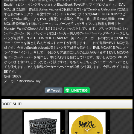
English（ロン・イングリッシュ）とBlackBook Toyの新ソフビプロジェクト、EVIL
MCが遂に始動！作品集Status Factoryに収録されている"Cerebral Celebration"に登場
するあのキャラクターを驚愕の16インチ（40cm）サイズでMADE IN JAPANソフビ
化。その名の通り、よりEVIL（邪悪）に凶暴化。手首、腕、足首の6点可動。EVIL
MCに着脱可能な付属のフォーク、スプーンが付いたライフルは原型を担当した
Monster FarmのChopさんが1点1点レジンキャストしています。グリップ部分にはハ
ンバーガーが（笑）パッケージにはバーガー購入時のペーパーバッグをイメージした
バッグを採用。"GLUTTON YOU CRAVEN"（笑）ヘッダーカードの代わりにEVIL MC
アートワークを落とし込んだポストカードが付属します。これで究極のEVIL MCが完
成です。今回のStealth editionは美しいクリア成型を活かし、EVIL MCの印象的なスト
ライプをペイント。そして、今回クリア成型にしたのは訳があります！EVIL MCの特
製バーガーペーパーを製作し、中に入れれる様にしています。食いしん坊のEVIL MC
がそのまま食べてしまったという訳ですね。もちろんこちらはバーガーペーパーとし
ても使えます。そんな特製バーガーペーパーが10枚も付属します。今回のライフルは
BKです。
型番: 16039
メーカー: BlackBook Toy
DOPE SHIT!