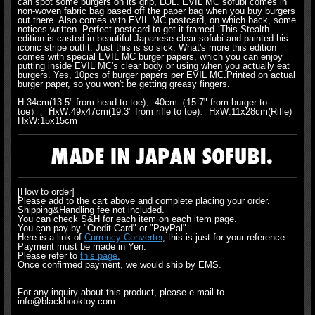
can spot some burgers on its grip, LOL. EVIL MC sofubi comes in
non-woven fabric bag based off the paper bag when you buy burgers
out there. Also comes with EVIL MC postcard, on which back, some
notices written. Perfect postcard to get it framed. This Stealth
edition is casted in beautiful Japanese clear sofubi and painted his
iconic stripe outfit. Just this is so sick. What's more this edition
comes with special EVIL MC burger papers, which you can enjoy
putting inside EVIL MC's clear body or using when you actually eat
burgers. Yes, 10pcs of burger papers per EVIL MC.Printed on actual
burger paper, so you won't be getting greasy fingers.
H:34cm(13.5" from head to toe)、40cm（15.7" from burger to
toe）、HxW:49x47cm(19.3" from rifle to toe)、HxW:11x28cm(Rifle)
HxW:15x15cm
[How to order]
Please add to the cart above and complete placing your order.
Shipping&Handling fee not included.
You can check S&H for each item on each item page.
You can pay by "Credit Card" or "PayPal".
Here is a link of
Currency Converter
, this is just for your reference.
Payment must be made in Yen.
Please refer to
this page.
Once confirmed payment, we would ship by EMS.
For any inquiry about this product, please e-mail to
info@blackbooktoy.com