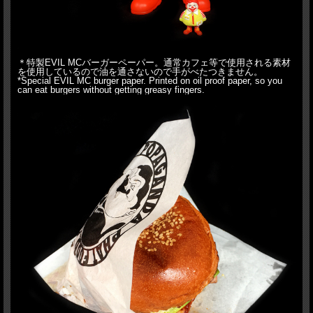
＊特製EVIL MCバーガーペーパー。通常カフェ等で使用される素材
を使用しているので油を通さないので手がべたつきません。
*Special EVIL MC burger paper. Printed on oil proof paper, so you
can eat burgers without getting greasy fingers.