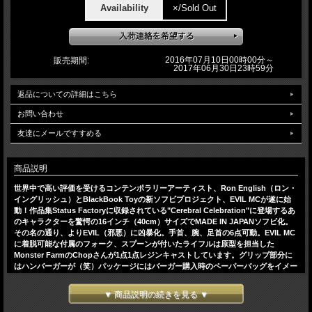
Availability
×/Sold Out
2016年07月10日00時00分～
販売期間:
2017年06月30日23時59分
返品についての詳細はこちら
お問い合わせ
友達にメールですすめる
商品説明
世界中で高い評価を受けるコンテンポラリーアーティスト、Ron English（ロン・
イングリッシュ）とBlackBook Toyの新ソフビプロジェクト、EVIL MCが遂に始
動！作品集Status Factoryに収録されている"Cerebral Celebration"に登場するあ
のキャラクターを驚愕の16インチ（40cm）サイズでMADE IN JAPANソフビ化。
その名の通り、よりEVIL（邪悪）に凶暴化。手首、腕、足首の6点可動。EVIL MC
に着脱可能な付属のフォーク、スプーンが付いたライフルは原型を担当した
Monster FarmのChopさんが1点1点レジンキャストしています。グリップ部分に
はハンバーガーが（笑）パッケージにはバーガー購入時のペーパーバッグをイメー
ジしたバッグを採用。"GLUTTON YOU CRAVEN"（笑）ヘッダーカードの代わり
にEVIL MCアートワークを落とし込んだポストカードが付属します。これで究極の
▼ 商品説明の続きを見る ▼
EVIL MCが完成です。今回のStealth editionは美しいクリア成型を活かし、EVIL
MCの印象的なストライプをペイント。そして、今回クリア成型にしたのは訳があ