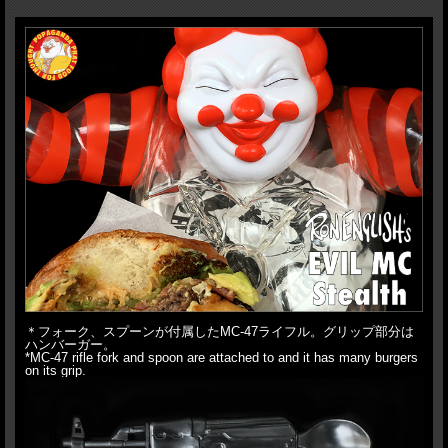
ります！EVIL MCの特製バーガーペーパーを製作し、中に入れれる様にしていま
す。食いしん坊のEVIL MCがそのまま食べてしまったという訳ですね。もちろんこ
ちらはバーガーペーパーとしても使えます。そんな特製バーガーペーパーが10枚も
付属します。今回のライフルはBKです。
H:34cm（頭まで）、40cm（ハンバーガーまで）、HxW:49x47cm(ライフル装着
時)、HxW:11x28cm(ライフル)
HxW:15x15cm(バーガーペーパー)
＊フォーク、スプーンが付属したMC-47ライフル。グリップ部分は
ハンバーガー。
*MC-47 rifle fork and spoon are attached to and it has many burgers
on its grip.