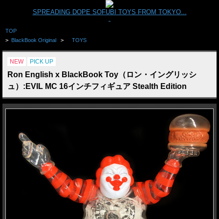
SPREADING DOPE SOFUBI TOYS FROM TOKYO...
TOP
>
BlackBook Original
>
TOYS
NEW
PICK UP
Ron English x BlackBook Toy（ロン・イングリッシ
ュ）:EVIL MC 16インチフィギュア Stealth Edition