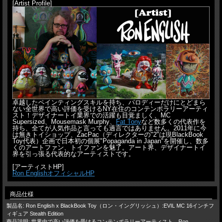
[Artist Profile]
卓越したペインティングスキルを持ち、パロディーだけにとどまら
ない全世界で高い評価を受けるNY在住のコンテンポラリーアーティ
スト！デザイナートイ業界での活躍も目覚ましく、MC
Supersized、Mousemask Murphy、
Fat Tony
など数多くの代表作を
持ち、全てが人気作品と言っても過言ではありません。2011年に今
は無きトイショップ、ZacPac（ディレクターの"2"は現BlackBook
Toy代表）企画で日本初の個展"Popaganda in Japan"を開催し、数多
くのアートファン、トイファンを魅了。アート界、デザイナートイ
界を引っ張る代表的なアーティストです。
[アーティストHP]
Ron EnglishオフィシャルHP
商品仕様
製品名: Ron English x BlackBook Toy（ロン・イングリッシュ）:EVIL MC 16インチフ
ィギュア Stealth Edition
商品説明: 世界中で高い評価を受けるコンテンポラリーアーティスト、Ron