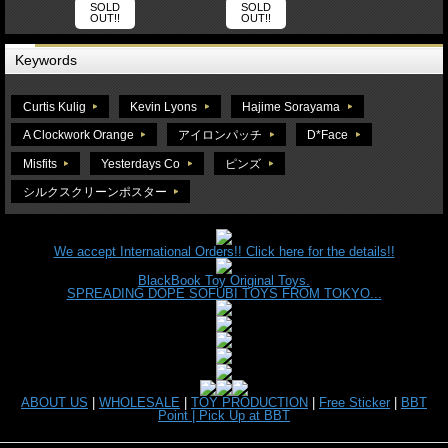
SOLD
SOLD
OUT!!
OUT!!
Keywords
Curtis Kulig
Kevin Lyons
Hajime Sorayama
A Clockwork Orange
アイロンパッチ
D*Face
Misfits
Yesterdays Co
ピンズ
シルクスクリーンポスター
We accept International Orders!! Click here for the details!!
BlackBook Toy Original Toys.
SPREADING DOPE SOFUBI TOYS FROM TOKYO...
ABOUT US
|
WHOLESALE
|
TOY PRODUCTION
|
Free Sticker
|
BBT
Point |
Pick Up at BBT