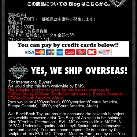
[国内送料]
全国一律700円（一部離島は中継料が発生します）
[手数料]
代引き：300円
銀行振込：お客様負担
Pay Pal：送料含むトータル金額の5%
クレジットカード：なし
[For International Buyers]
We would ship this item worldwide by EMS.
The shipping and handling fee for this item to overseas is
3100yen(Asia),4000yen.(North/Central America, Europe,Oceania),
6700yen(South America, Africa)
2pcs would be 4500yen(Asia), 6000yen(North/Central America,
Europe,Oceania), 10500yen(South America, Africa)
We, BlackBook Toy, are proud to announce the new sofubi project
with worldly renowned artist Ron English! As seen in his painting
titled "Cerebral Celebration", EVIL MC comes to life in MADE IN
JAPAN, Undeniable quality sofubi toy!! 6points articulation(wrists,
arms and ankles). Fork and spoon shaped rifle is casted by the
sculptor of this EVIL MC, Chop of Monster Farm, one by one. You