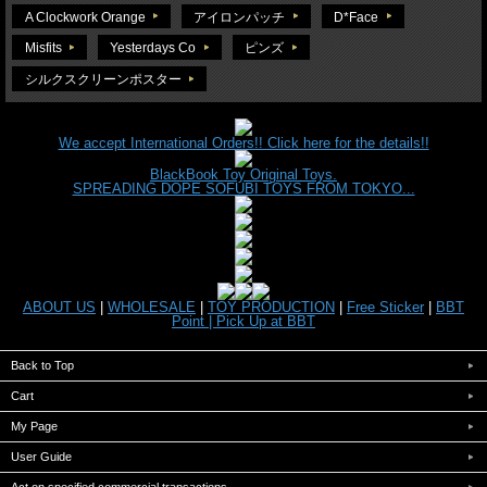
A Clockwork Orange
アイロンパッチ
D*Face
Misfits
Yesterdays Co
ピンズ
シルクスクリーンポスター
We accept International Orders!! Click here for the details!!
BlackBook Toy Original Toys.
SPREADING DOPE SOFUBI TOYS FROM TOKYO...
ABOUT US
|
WHOLESALE
|
TOY PRODUCTION
|
Free Sticker
|
BBT
Point |
Pick Up at BBT
Back to Top
Cart
My Page
User Guide