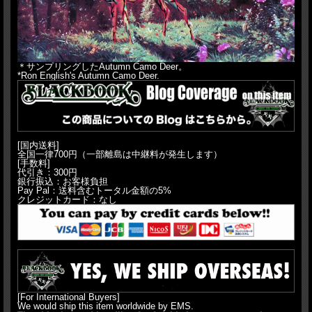
＊サンプリングしたAutumn Camo Deer。
*Ron English's Autumn Camo Deer.
[国内送料]
全国一律700円（一部離島は中継料が発生します）
[手数料]
代引き：300円
銀行振込：お客様負担
Pay Pal：送料含むトータル金額の5%
クレジットカード：なし
[For International Buyers]
We would ship this item worldwide by EMS.