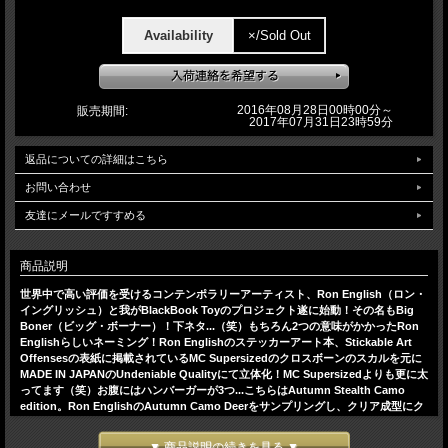
Availability
×/Sold Out
2016年08月28日00時00分～
販売期間:
2017年07月31日23時59分
返品についての詳細はこちら
お問い合わせ
友達にメールですすめる
商品説明
世界中で高い評価を受けるコンテンポラリーアーティスト、Ron English（ロン・
イングリッシュ）と我がBlackBook Toyのプロジェクト遂に始動！その名もBig
Boner（ビッグ・ボーナー）！下ネタ...（笑）もちろん2つの意味がかかったRon
Englishらしいネーミング！Ron Englishのステッカーアート本、Stickable Art
Offensesの表紙に掲載されているMC Supersizedのクロスボーンのスカルを元に
MADE IN JAPANのUndeniable Qualityにて立体化！MC Supersizedよりも更に太
ってます（笑）お腹にはハンバーガーが3つ...こちらはAutumn Stealth Camo
edition。Ron EnglishのAutumn Camo Deerをサンプリングし、クリア成型にク
リアレッド、クリアイエロー、クリアオレンジ、クリアグリーンで彩色。カモフラ
をクリアで再現したというのがミソです。原型はお馴染みT9G氏！
▼ 商品説明の続きを見る ▼