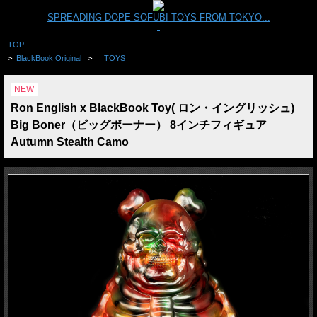
SPREADING DOPE SOFUBI TOYS FROM TOKYO...
TOP
>
BlackBook Original
>
TOYS
NEW
Ron English x BlackBook Toy( ロン・イングリッシュ)
Big Boner（ビッグボーナー） 8インチフィギュア
Autumn Stealth Camo