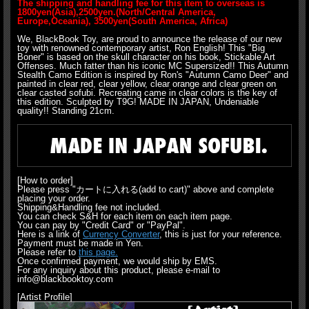
The shipping and handling fee for this item to overseas is
1800yen(Asia),2500yen.(North/Central America,
Europe,Oceania), 3500yen(South America, Africa)
We, BlackBook Toy, are proud to announce the release of our new
toy with renowned contemporary artist, Ron English! This "Big
Boner" is based on the skull character on his book, Stickable Art
Offenses. Much fatter than his iconic MC Supersized!! This Autumn
Stealth Camo Edition is inspired by Ron's "Autumn Camo Deer" and
painted in clear red, clear yellow, clear orange and clear green on
clear casted sofubi. Recreating came in clear colors is the key of
this edition. Sculpted by T9G! MADE IN JAPAN, Undeniable
quality!! Standing 21cm.
[How to order]
Please press "カートに入れる(add to cart)" above and complete
placing your order.
Shipping&Handling fee not included.
You can check S&H for each item on each item page.
You can pay by "Credit Card" or "PayPal".
Here is a link of
Currency Converter
, this is just for your reference.
Payment must be made in Yen.
Please refer to
this page.
Once confirmed payment, we would ship by EMS.
For any inquiry about this product, please e-mail to
info@blackbooktoy.com
[Artist Profile]