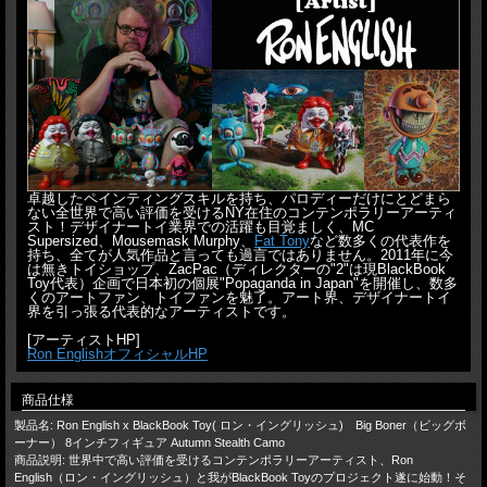
卓越したペインティングスキルを持ち、パロディーだけにとどまら
ない全世界で高い評価を受けるNY在住のコンテンポラリーアーティ
スト！デザイナートイ業界での活躍も目覚ましく、MC
Supersized、Mousemask Murphy、
Fat Tony
など数多くの代表作を
持ち、全てが人気作品と言っても過言ではありません。2011年に今
は無きトイショップ、ZacPac（ディレクターの"2"は現BlackBook
Toy代表）企画で日本初の個展"Popaganda in Japan"を開催し、数多
くのアートファン、トイファンを魅了。アート界、デザイナートイ
界を引っ張る代表的なアーティストです。
[アーティストHP]
Ron EnglishオフィシャルHP
商品仕様
製品名: Ron English x BlackBook Toy( ロン・イングリッシュ) Big Boner（ビッグボ
ーナー） 8インチフィギュア Autumn Stealth Camo
商品説明: 世界中で高い評価を受けるコンテンポラリーアーティスト、Ron
English（ロン・イングリッシュ）と我がBlackBook Toyのプロジェクト遂に始動！そ