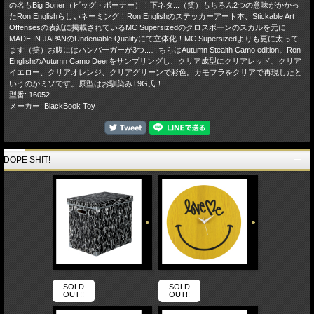
の名もBig Boner（ビッグ・ボーナー）！下ネタ...（笑）もちろん2つの意味がかかっ
たRon Englishらしいネーミング！Ron Englishのステッカーアート本、Stickable Art
Offensesの表紙に掲載されているMC Supersizedのクロスボーンのスカルを元に
MADE IN JAPANのUndeniable Qualityにて立体化！MC Supersizedよりも更に太って
ます（笑）お腹にはハンバーガーが3つ...こちらはAutumn Stealth Camo edition。Ron
EnglishのAutumn Camo Deerをサンプリングし、クリア成型にクリアレッド、クリア
イエロー、クリアオレンジ、クリアグリーンで彩色。カモフラをクリアで再現したと
いうのがミソです。原型はお馴染みT9G氏！
型番: 16052
メーカー: BlackBook Toy
DOPE SHIT!
SOLD
SOLD
OUT!!
OUT!!