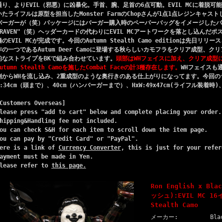
通り、よりEVIL（邪悪）に凶暴化。手首、腕、足首の6点可動。EVIL MCに着脱
いたライフルは原型を担当したMonster FarmのChopさんが1点1点レジンキャ
バーガーが（笑）パッケージにはバーガー購入時のペーパーバッグをイメージしたバッグを
CRAVEN"（笑）ヘッダーカードの代わりにEVIL MCアートワークを落とし込んだ
極のEVIL MCが完成です。今回のAutumn Stealth Camo editionは先日リリー
作の一つであるAutum Deer Camoに登場する秋らしいカモフラをクリア成型、クリ
的なストライプをBKで組み合わせています。
頭部はWHフェイスに加え、クリア成型にBK
utumn Stealth Camoを施したCombat Faceの計3種存在します。
WHフェイスも
側からWHを流し込み、2重成型のような奥行きのある仕上がりになってます。今回の
H:34cm（頭まで）、40cm（ハンバーガーまで）、HxW:49x47cm(ライフル装着時)、H
Customers Overseas]
lease press "add to cart" below and complete placing your order.
hipping&Handling fee not included.
ou can check S&H for each item to scroll down the item page.
ou can pay by "Credit Card" or "PayPal".
ere is a link of
Currency Converter
, this is just for your refer
ayment must be made in Yen.
lease refer to
this page.
Ron English x Bl
ッシュ):EVIL MC 1
Stealth Camo
メーカー:
Bla