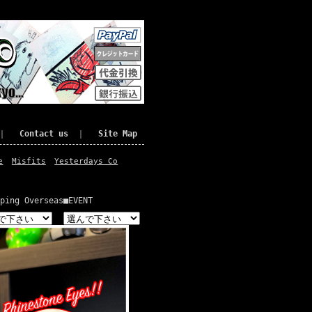
｜
Contact us
｜
Site Map
e
Misfits
Yesterdays Co
ping Overseas
■EVENT