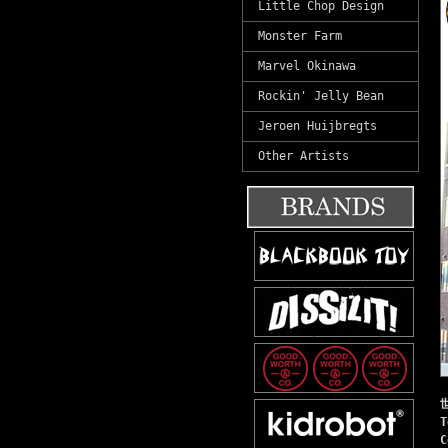
Little Chop Design
Monster Farm
Marvel Okinawa
Rockin' Jelly Bean
Jeroen Huijbregts
Other Artists