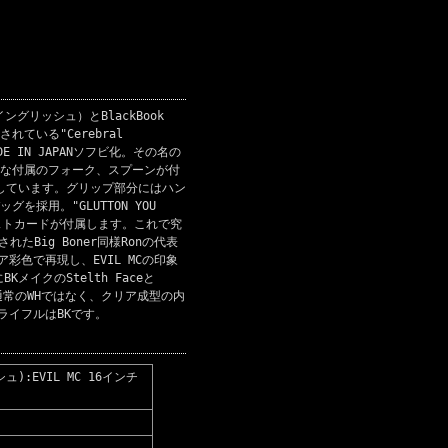
グリッシュ）とBlackBook
されている"Cerebral
E IN JAPANソフビ化。その名の
可能な付属のフォーク、スプーンが付
ストしています。グリップ部分にはハン
採用。"GLUTTON YOU
ポストカードが付属します。これで究
スされたBig Boner同様Ronの代表
ア彩色で再現し、EVIL MCの印象
イクのStelth Faceと
イスも通常のWHではなく、クリア成型の内
ライフルはBKです。
シュ):EVIL MC 16インチ