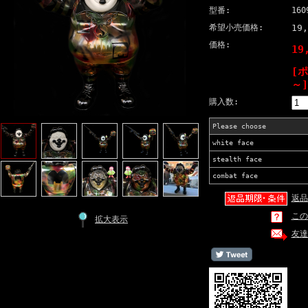
型番:
160
希望小売価格:
19
価格:
19
[
～]
購入数:
Please choose
white face
stealth face
combat face
返品
この
拡大表示
友達