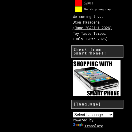
定休日
No shipping day
We coming to...
DCon Pasadena
(June 20&21st 2026)
Toy Taste Taipei
(July 3-6th 2026)
Check from
SmartPhone!!
[language]
Powered by
Translate