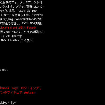
可能な付属のフォーク、スプーンが付
ストしています。グリップ部分にはハン
採用。"GLUTTON YOU
ポストカードが付属します。これで究
スされたBig Boner同様Ronの代表
ア彩色で再現し、EVIL MCの印象
メイクのStelth Faceと
通常のWHではなく、クリア成型の内
ライフルはBKです。
xW:11x28cm(ライフル)
ence.
ackBook Toy( ロン・イングリ
6インチフィギュア Autumn
ckBook Toy