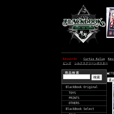
Bl
ART 
Keywords
Curtis Kulig
Kev
ピンズ
シルクスクリーンポスター
商品検索
■IT
BlackBook Original
TOYS
PRINTS
OTHERS
BlackBook Select