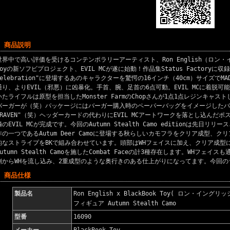
■ 商品説明
世界中で高い評価を受けるコンテンポラリーアーティスト、Ron English（ロン・イン
Toyの新ソフビプロジェクト、EVIL MCが遂に始動！作品集Status Factoryに収録
Celebration"に登場するあのキャラクターを驚愕の16インチ（40cm）サイズでMAD
通り、よりEVIL（邪悪）に凶暴化。手首、腕、足首の6点可動。EVIL MCに着脱
いたライフルは原型を担当したMonster FarmのChopさんが1点1点レジンキャ
バーガーが（笑）パッケージにはバーガー購入時のペーパーバッグをイメージしたバッグを
CRAVEN"（笑）ヘッダーカードの代わりにEVIL MCアートワークを落とし込んだ
極のEVIL MCが完成です。今回のAutumn Stealth Camo editionは先日リリー
作の一つであるAutum Deer Camoに登場する秋らしいカモフラをクリア成型、クリ
的なストライプをBKで組み合わせています。頭部はWHフェイスに加え、クリア成型にBKメ
Autumn Stealth Camoを施したCombat Faceの計3種存在します。WHフェ
側からWHを流し込み、2重成型のような奥行きのある仕上がりになってます。今回の
■ 商品仕様
製品名
Ron English x BlackBook Toy( ロン・イングリッ
フィギュア Autumn Stealth Camo
型番
16090
メーカー
BlackBook Toy