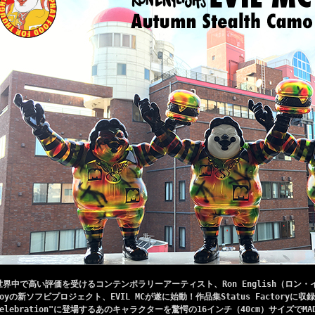
世界中で高い評価を受けるコンテンポラリーアーティスト、Ron English（ロン・イン
Toyの新ソフビプロジェクト、EVIL MCが遂に始動！作品集Status Factoryに収録
Celebration"に登場するあのキャラクターを驚愕の16インチ（40cm）サイズでMAD