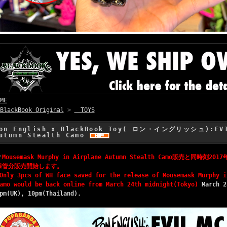
ME
BlackBook Original
>
TOYS
on English x BlackBook Toy( ロン・イングリッシュ):E
utumn Stealth Camo
＊
Mousemask Murphy in Airplane Autumn Stealth Camo販売と同時刻
保管分販売開始します。
Only 3pcs of WH face saved for the release of Mousemask Murphy i
amo would be back online from March 24th midnight(Tokyo)
March 2
pm(UK), 10pm(Thailand).