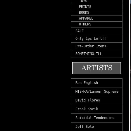
TOYS
PRINTS
BOOKS
APPAREL
OTHERS
SALE
Only 1pc Left!!
Pre-Order Items
SOMETHING.ILL
Ron English
MISHKA/Lamour Supreme
David Flores
Frank Kozik
Suicidal Tendencies
Jeff Soto