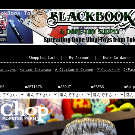
ackBook Toy
x STREET CULTURE x TOY=BlackBook Toy!!
Shopping Cart
｜
My Account
｜
User Guidance
in Lyons
Hajime Sorayama
A Clockwork Orange
アイロンパッチ
D*Fac
EMS
■ARTISTS
■ABOUT
■PRESS
■Ship