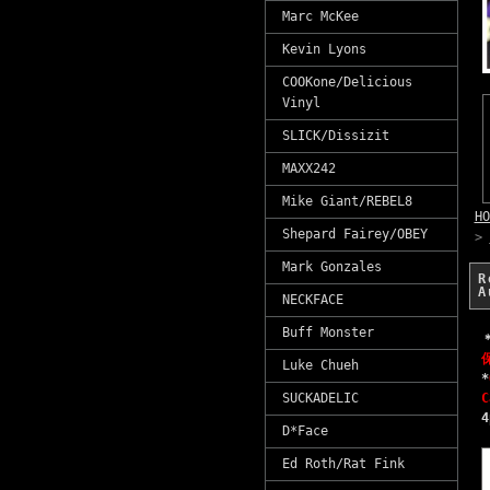
Marc McKee
Kevin Lyons
COOKone/Delicious
Vinyl
SLICK/Dissizit
MAXX242
Mike Giant/REBEL8
HO
Shepard Fairey/OBEY
>
Mark Gonzales
R
A
NECKFACE
Buff Monster
Luke Chueh
*
C
SUCKADELIC
4
D*Face
Ed Roth/Rat Fink