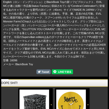
English（ロン・イングリッシュ）とBlackBook Toyの新ソフビプロジェクト、EVIL
MCが遂に始動！作品集Status Factoryに収録されている"Cerebral Celebration"に登場
するあのキャラクターを驚愕の16インチ（40cm）サイズでMADE IN JAPANソフビ
化。その名の通り、よりEVIL（邪悪）に凶暴化。手首、腕、足首の6点可動。EVIL
MCに着脱可能な付属のフォーク、スプーンが付いたライフルは原型を担当した
Monster FarmのChopさんが1点1点レジンキャストしています。グリップ部分にはハ
ンバーガーが（笑）パッケージにはバーガー購入時のペーパーバッグをイメージした
バッグを採用。"GLUTTON YOU CRAVEN"（笑）ヘッダーカードの代わりにEVIL MC
アートワークを落とし込んだポストカードが付属します。これで究極のEVIL MCが完
成です。今回のSupervillain editionはあのダークサイドヒーローをクリアPU成型で再
現。頭部はノーマルメイクとあの黒塗りメイクの2種存在します。黒塗りメイクはノ
ーマルメイクの約半分の数量です。また、あのダークサイドヒーローの必需品JOKER
カードをトランプ素材で製作。EVIL MCのサイズに合わせてポストカードと同じ特大
サイズ。 クリア成型なのでEVIL MCのお腹に入れて楽しめます。前回おまけで付属し
たバーガーペーパーも10枚も付属します。今回のライフルはBKです。
型番: 16096
メーカー: BlackBook Toy
DOPE SHIT!