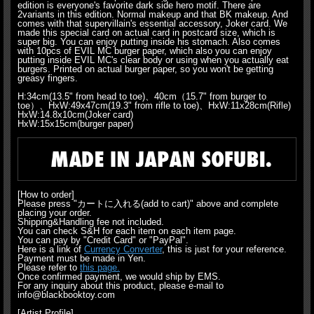
edition is everyone's favorite dark side hero motif. There are
2variants in this edition. Normal makeup and that BK makeup. And
comes with that supervillain's essential accessory, Joker card. We
made this special card on actual card in postcard size, which is
super big. You can enjoy putting inside his stomach. Also comes
with 10pcs of EVIL MC burger paper, which also you can enjoy
putting inside EVIL MC's clear body or using when you actually eat
burgers. Printed on actual burger paper, so you won't be getting
greasy fingers.
H:34cm(13.5" from head to toe)、40cm（15.7" from burger to
toe）、HxW:49x47cm(19.3" from rifle to toe)、HxW:11x28cm(Rifle)
HxW:14.8x10cm(Joker card)
HxW:15x15cm(burger paper)
[How to order]
Please press "カートに入れる(add to cart)" above and complete
placing your order.
Shipping&Handling fee not included.
You can check S&H for each item on each item page.
You can pay by "Credit Card" or "PayPal".
Here is a link of
Currency Converter
, this is just for your reference.
Payment must be made in Yen.
Please refer to
this page.
Once confirmed payment, we would ship by EMS.
For any inquiry about this product, please e-mail to
info@blackbooktoy.com
[Artist Profile]