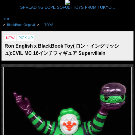
SPREADING DOPE SOFUBI TOYS FROM TOKYO...
TOP
>
BlackBook Original
>
TOYS
NEW
PICK UP
Ron English x BlackBook Toy( ロン・イングリッシ
ュ):EVIL MC 16インチフィギュア Supervillain