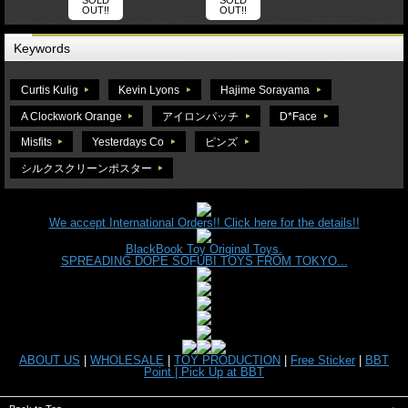
OUT!!
OUT!!
Keywords
Curtis Kulig
Kevin Lyons
Hajime Sorayama
A Clockwork Orange
アイロンパッチ
D*Face
Misfits
Yesterdays Co
ピンズ
シルクスクリーンポスター
We accept International Orders!! Click here for the details!!
BlackBook Toy Original Toys.
SPREADING DOPE SOFUBI TOYS FROM TOKYO...
ABOUT US
|
WHOLESALE
|
TOY PRODUCTION
|
Free Sticker
|
BBT
Point |
Pick Up at BBT