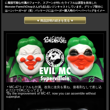
に着脱可能な付属のフォーク、スプーンが付いたライフルは原型を担当した
Monster FarmのChopさんが1点1点レジンキャストしています。グリップ部分に
はハンバーガーが（笑）パッケージにはバーガー購入時のペーパーバッグをイメー
ジしたバッグを採用。"GLUTTON YOU CRAVEN"（笑）ヘッダーカードの代わり
にEVIL MCアートワークを落とし込んだポストカードが付属します。これで究極の
▼ 商品説明の続きを見る ▼
EVIL MCが完成です。今回のSupervillain editionはあのダークサイドヒーローを
クリアPU成型で再現。頭部はノーマルメイクとあの黒塗りメイクの2種存在しま
す。黒塗りメイクはノーマルメイクの約半分の数量です。また、あのダークサイド
ヒーローの必需品JOKERカードをトランプ素材で製作。EVIL MCのサイズに合わ
せてポストカードと同じ特大サイズ。 クリア成型なのでEVIL MCのお腹に入れて
楽しめます。前回おまけで付属したバーガーペーパーも10枚も付属します。今回の
ライフルはBKです。
H:34cm（頭まで）、40cm（ハンバーガーまで）、HxW:49x47cm(ライフル装着
時)、HxW:11x28cm(ライフル)
HxW:14.8x10cm(Jokerカード)
HxW:15x15cm(バーガーペーパー)
＊MC-47ライフルも付属。改良に改良を重ね、接着剤なしで差し込
むだけでOKになってます。
*By the improvement of MC-47, now you can assemble without
superglue.