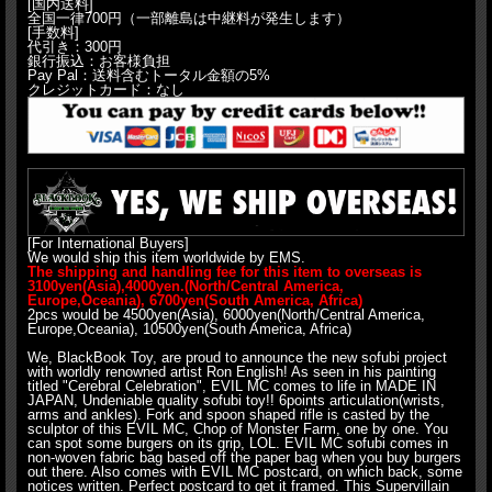
[国内送料]
全国一律700円（一部離島は中継料が発生します）
[手数料]
代引き：300円
銀行振込：お客様負担
Pay Pal：送料含むトータル金額の5%
クレジットカード：なし
[For International Buyers]
We would ship this item worldwide by EMS.
The shipping and handling fee for this item to overseas is
3100yen(Asia),4000yen.(North/Central America,
Europe,Oceania), 6700yen(South America, Africa)
2pcs would be 4500yen(Asia), 6000yen(North/Central America,
Europe,Oceania), 10500yen(South America, Africa)
We, BlackBook Toy, are proud to announce the new sofubi project
with worldly renowned artist Ron English! As seen in his painting
titled "Cerebral Celebration", EVIL MC comes to life in MADE IN
JAPAN, Undeniable quality sofubi toy!! 6points articulation(wrists,
arms and ankles). Fork and spoon shaped rifle is casted by the
sculptor of this EVIL MC, Chop of Monster Farm, one by one. You
can spot some burgers on its grip, LOL. EVIL MC sofubi comes in
non-woven fabric bag based off the paper bag when you buy burgers
out there. Also comes with EVIL MC postcard, on which back, some
notices written. Perfect postcard to get it framed. This Supervillain