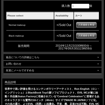
購入数:
個
Please select
Availability
カート
×/Sold Out
入荷連絡を希望
Normal makeup
×/Sold Out
入荷連絡を希望
Black makeup
2016年12月23日00時00分～
販売期間:
2017年09月30日23時59分
返品についての詳細はこちら
お問い合わせ
友達にメールですすめる
商品説明
世界中で高い評価を受けるコンテンポラリーアーティスト、Ron English（ロン・
イングリッシュ）とBlackBook Toyの新ソフビプロジェクト、EVIL MCが遂に始
動！作品集Status Factoryに収録されている"Cerebral Celebration"に登場するあ
のキャラクターを驚愕の16インチ（40cm）サイズでMADE IN JAPANソフビ化。
その名の通り、よりEVIL（邪悪）に凶暴化。手首、腕、足首の6点可動。EVIL MC