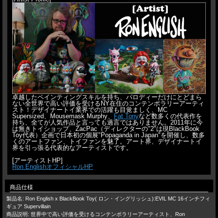
卓越したペインティングスキルを持ち、パロディーだけにとどまら
ない全世界で高い評価を受けるNY在住のコンテンポラリーアーティ
スト！デザイナートイ業界での活躍も目覚ましく、MC
Supersized、Mousemask Murphy、
Fat Tony
など数多くの代表作を
持ち、全てが人気作品と言っても過言ではありません。2011年に今
は無きトイショップ、ZacPac（ディレクターの"2"は現BlackBook
Toy代表）企画で日本初の個展"Popaganda in Japan"を開催し、数多
くのアートファン、トイファンを魅了。アート界、デザイナートイ
界を引っ張る代表的なアーティストです。
[アーティストHP]
Ron EnglishオフィシャルHP
商品仕様
製品名: Ron English x BlackBook Toy( ロン・イングリッシュ):EVIL MC 16インチフィ
ギュア Supervillain
商品説明: 世界中で高い評価を受けるコンテンポラリーアーティスト、Ron