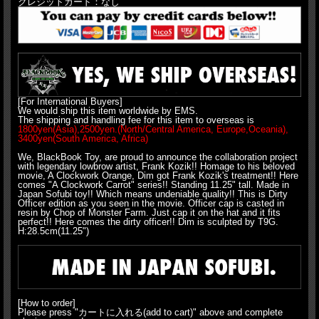
クレジットカード：なし
[For International Buyers]
We would ship this item worldwide by EMS.
The shipping and handling fee for this item to overseas is
1800yen(Asia),2500yen.(North/Central America, Europe,Oceania),
3400yen(South America, Africa)
We, BlackBook Toy, are proud to announce the collaboration project
with legendary lowbrow artist, Frank Kozik!! Homage to his beloved
movie, A Clockwork Orange, Dim got Frank Kozik's treatment!! Here
comes "A Clockwork Carrot" series!! Standing 11.25" tall. Made in
Japan Sofubi toy!! Which means undeniable quality!! This is Dirty
Officer edition as you seen in the movie. Officer cap is casted in
resin by Chop of Monster Farm. Just cap it on the hat and it fits
perfect!! Here comes the dirty officer!! Dim is sculpted by T9G.
H:28.5cm(11.25")
[How to order]
Please press "カートに入れる(add to cart)" above and complete