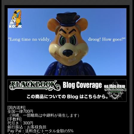
す。通常メタルチェーンを装着している右手は警棒をイメージし、杖に変更。完璧
なクソ警官の完成です（笑）
H:28.5cm
[国内送料]
全国一律700円
（沖縄、一部離島は中継料が発生します）
[手数料]
代引き：300円
銀行振込：お客様負担
Pay Pal：送料含むトータル金額の5%