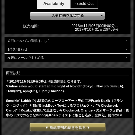
Availability
×/Sold Out
2016年11月06日00時00分～
販売期間:
2017年10月31日23時59分
返品についての詳細はこちら
お問い合わせ
友達にメールですすめる
商品説明
＊2016年11月6日深夜0時より販売開始となります。
*Online sales would start at midnight of Nov 6th(Tokyo). Nov 5th 8am(LA),
11am(NY), 4pm(UK), 10pm(Thailand).
Smorkin' Labbitでお馴染みのローブローアート界の巨匠Frank Kozik（フラン
ク・コジック）と我がBlackBook Toyによるプロジェクト、"A Clockwork
Carrot"！Kozikが敬愛して止まないA Clockwork Orangeへのオマージュ作品！劇
中のドジでのろまなDroogをKozikテイストに落とし込み、立体化。前作のLil
Alexがウサギですが、今回のDimはクマ！MADE IN JAPANのソフビフィギュアで
11.25インチ（28.5cm）という規格外サイズで立体化！このDirty Officer edition
▼ 商品説明の続きを見る ▼
では劇中後半の警官姿をイメージ。警官帽はMonster FarmのChop氏によるレジ
ンキャストで、通常のボーラーハットに被せて簡単に変身出来る仕様になっていま