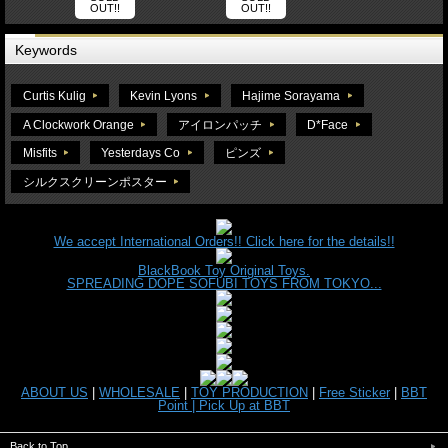
OUT!!
OUT!!
Keywords
Curtis Kulig
Kevin Lyons
Hajime Sorayama
A Clockwork Orange
アイロンパッチ
D*Face
Misfits
Yesterdays Co
ピンズ
シルクスクリーンポスター
We accept International Orders!! Click here for the details!!
BlackBook Toy Original Toys.
SPREADING DOPE SOFUBI TOYS FROM TOKYO...
ABOUT US
|
WHOLESALE
|
TOY PRODUCTION
|
Free Sticker
|
BBT
Point |
Pick Up at BBT
Back to Top