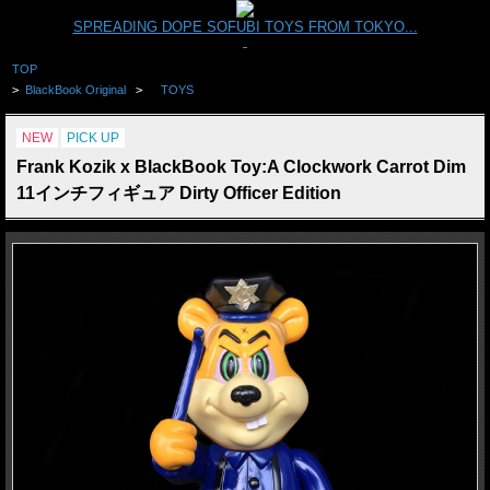
SPREADING DOPE SOFUBI TOYS FROM TOKYO...
TOP
>
BlackBook Original
>
TOYS
NEW
PICK UP
Frank Kozik x BlackBook Toy:A Clockwork Carrot Dim
11インチフィギュア Dirty Officer Edition