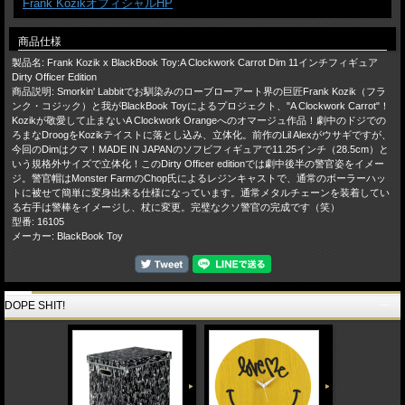
Frank KozikオフィシャルHP
商品仕様
製品名: Frank Kozik x BlackBook Toy:A Clockwork Carrot Dim 11インチフィギュア
Dirty Officer Edition
商品説明: Smorkin' Labbitでお馴染みのローブローアート界の巨匠Frank Kozik（フラ
ンク・コジック）と我がBlackBook Toyによるプロジェクト、"A Clockwork Carrot"！
Kozikが敬愛して止まないA Clockwork Orangeへのオマージュ作品！劇中のドジでの
ろまなDroogをKozikテイストに落とし込み、立体化。前作のLil Alexがウサギですが、
今回のDimはクマ！MADE IN JAPANのソフビフィギュアで11.25インチ（28.5cm）と
いう規格外サイズで立体化！このDirty Officer editionでは劇中後半の警官姿をイメー
ジ。警官帽はMonster FarmのChop氏によるレジンキャストで、通常のボーラーハッ
トに被せて簡単に変身出来る仕様になっています。通常メタルチェーンを装着してい
る右手は警棒をイメージし、杖に変更。完璧なクソ警官の完成です（笑）
型番: 16105
メーカー: BlackBook Toy
DOPE SHIT!