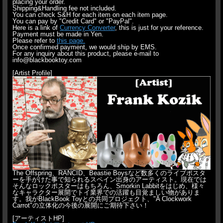
placing your order.
Shipping&Handling fee not included.
You can check S&H for each item on each item page.
You can pay by "Credit Card" or "PayPal".
Here is a link of
Currency Converter
, this is just for your reference.
Payment must be made in Yen.
Please refer to
this page.
Once confirmed payment, we would ship by EMS.
For any inquiry about this product, please e-mail to
info@blackbooktoy.com
[Artist Profile]
The Offspring、RANCID、Beastie Boysなど数多くのライブポスタ
ーを手がけた事で知られるスペイン出身のアーティスト。現在では
そんなロックポスターはもちろん、Smorkin Labbitをはじめ、様々
なキャラクター展開でトイ業界での活躍も目覚ましい物がありま
す。我がBlackBook Toyとの共同プロジェクト、"A Clockwork
Carrot"の立体化の今後の展開にご期待下さい！
[アーティストHP]