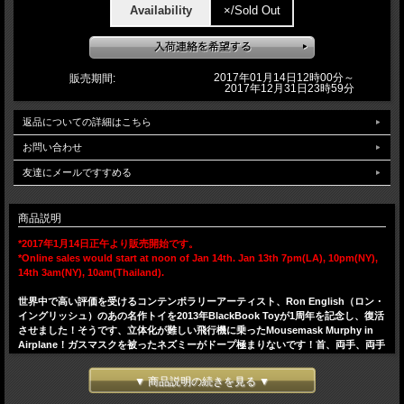
Availability
×/Sold Out
2017年01月14日12時00分～
販売期間:
2017年12月31日23時59分
返品についての詳細はこちら
お問い合わせ
友達にメールですすめる
商品説明
*2017年1月14日正午より販売開始です。
*Online sales would start at noon of Jan 14th. Jan 13th 7pm(LA), 10pm(NY),
14th 3am(NY), 10am(Thailand).
世界中で高い評価を受けるコンテンポラリーアーティスト、Ron English（ロン・
イングリッシュ）のあの名作トイを2013年BlackBook Toyが1周年を記念し、復活
させました！そうです、立体化が難しい飛行機に乗ったMousemask Murphy in
Airplane！ガスマスクを被ったネズミーがドープ極まりないです！首、両手、両手
首、胴の6点可動します。2016年5月にタイ限定でリリースされたBangkok Gold
と対となるTokyo Gold。シルバーをベースにゴールド、ブラックでまとめた縁起
▼ 商品説明の続きを見る ▼
の良いカラーです。しかも、目と淵のカラーを入れ替えたバリアントも存在。バリ
アントは2個以上ご注文いただいた方に優先的に割り振りいたします。あなたに幸