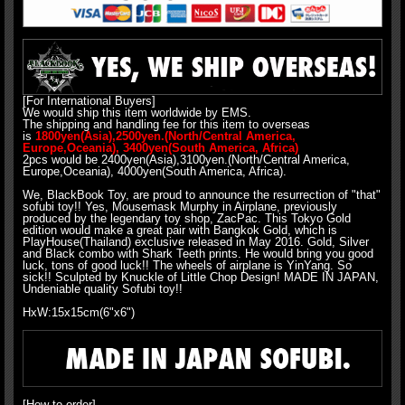
[For International Buyers]
We would ship this item worldwide by EMS.
The shipping and handling fee for this item to overseas
is
1800yen(Asia),2500yen.(North/Central America,
Europe,Oceania), 3400yen(South America, Africa)
2pcs would be 2400yen(Asia),3100yen.(North/Central America,
Europe,Oceania), 4000yen(South America, Africa).
We, BlackBook Toy, are proud to announce the resurrection of "that"
sofubi toy!! Yes, Mousemask Murphy in Airplane, previously
produced by the legendary toy shop, ZacPac. This Tokyo Gold
edition would make a great pair with Bangkok Gold, which is
PlayHouse(Thailand) exclusive released in May 2016. Gold, Silver
and Black combo with Shark Teeth prints. He would bring you good
luck, tons of good luck!! The wheels of airplane is YinYang. So
sick!! Sculpted by Knuckle of Little Chop Design! MADE IN JAPAN,
Undeniable quality Sofubi toy!!
HxW:15x15cm(6"x6")
[How to order]