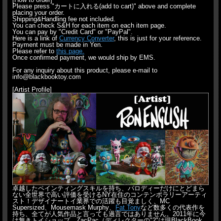
Please press "カートに入れる(add to cart)" above and complete
placing your order.
Shipping&Handling fee not included.
You can check S&H for each item on each item page.
You can pay by "Credit Card" or "PayPal".
Here is a link of
Currency Converter
, this is just for your reference.
Payment must be made in Yen.
Please refer to
this page.
Once confirmed payment, we would ship by EMS.
For any inquiry about this product, please e-mail to
info@blackbooktoy.com
[Artist Profile]
卓越したペインティングスキルを持ち、パロディーだけにとどまら
ない全世界で高い評価を受けるNY在住のコンテンポラリーアーティ
スト！デザイナートイ業界での活躍も目覚ましく、MC
Supersized、Mousemask Murphy、
Fat Tony
など数多くの代表作を
持ち、全てが人気作品と言っても過言ではありません。2011年に今
は無きトイショップ、ZacPac（ディレクターの"2"は現BlackBook