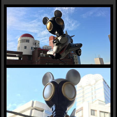
運を届けてくれること間違いなし。飛行機のタイヤはお馴染みの陰陽模様。MADE
IN JAPANのUndeniable Qualityのソフビです！原型はLittle Chop Designの
Knuckle氏。WATCH OUT! HE'S ATTCKING FROM THE DARK！
HxW:15x15cm