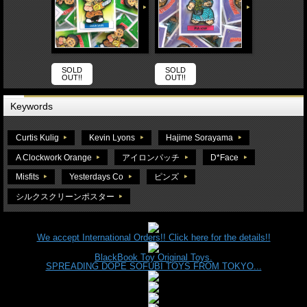
SOLD
SOLD
OUT!!
OUT!!
Keywords
Curtis Kulig
Kevin Lyons
Hajime Sorayama
A Clockwork Orange
アイロンパッチ
D*Face
Misfits
Yesterdays Co
ピンズ
シルクスクリーンポスター
We accept International Orders!! Click here for the details!!
BlackBook Toy Original Toys.
SPREADING DOPE SOFUBI TOYS FROM TOKYO...