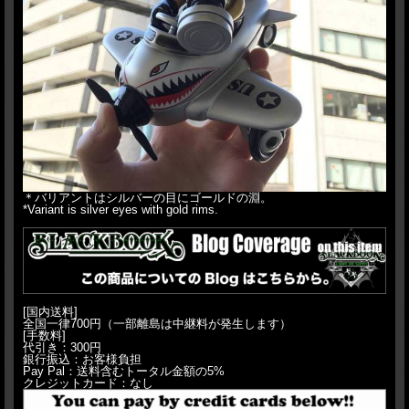
＊バリアントはシルバーの目にゴールドの淵。
*Variant is silver eyes with gold rims.
[国内送料]
全国一律700円（一部離島は中継料が発生します）
[手数料]
代引き：300円
銀行振込：お客様負担
Pay Pal：送料含むトータル金額の5%
クレジットカード：なし