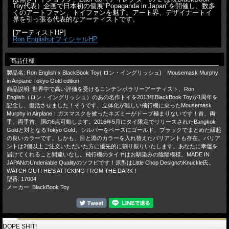
Toy代表）企画で日本初の個展"Popaganda in Japan"を開催し、数多
くのアートファン、トイファンを魅了。アート界、デザイナートイ
界を引っ張る代表的なアーティストです。
[アーティストHP]
Ron EnglishオフィシャルHP
商品仕様
製品名: Ron English x BlackBook Toy( ロン・イングリッシュ) Mousemask Murphy
in Airplane Tokyo Gold edition
商品説明: 世界中で高い評価を受けるコンテンポラリーアーティスト、Ron
English（ロン・イングリッシュ）のあの名作トイを2013年BlackBook Toyが1周年を
記念し、復活させました！そうです、立体化が難しい飛行機に乗ったMousemask
Murphy in Airplane！ガスマスクを被ったネズミーがドープ極まりないです！首、両
手、両手首、胴の6点可動します。2016年5月にタイ限定でリリースされたBangkok
Goldと対となるTokyo Gold。シルバーをベースにゴールド、ブラックでまとめた縁起
の良いカラーです。しかも、目と淵のカラーを入れ替えたバリアントも存在。バリア
ントは2個以上ご注文いただいた方に優先的に割り振りいたします。あなたに幸運を
届けてくれること間違いなし。飛行機のタイヤはお馴染みの陰陽模様。MADE IN
JAPANのUndeniable Qualityのソフビです！原型はLittle Chop DesignのKnuckle氏。
WATCH OUT! HE'S ATTCKING FROM THE DARK！
型番: 17004
メーカー: BlackBook Toy
DOPE SHIT!