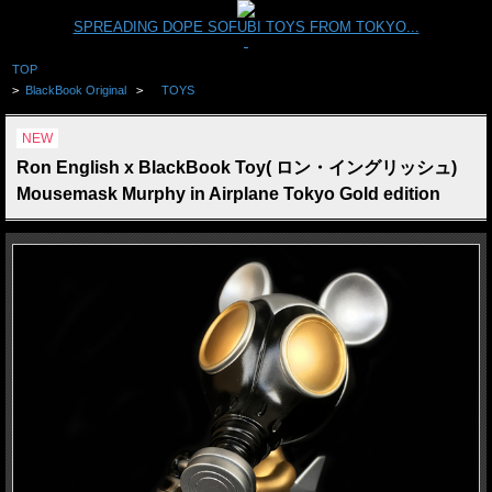
SPREADING DOPE SOFUBI TOYS FROM TOKYO...
TOP
>
BlackBook Original
>
TOYS
NEW
Ron English x BlackBook Toy( ロン・イングリッシュ)
Mousemask Murphy in Airplane Tokyo Gold edition