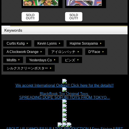
SOLD
SOLD
OUT!!
OUT!!
Keywords
Curtis Kulig
Kevin Lyons
Hajime Sorayama
A Clockwork Orange
アイロンパッチ
D*Face
Misfits
Yesterdays Co
ピンズ
シルクスクリーンポスター
We accept International Orders!! Click here for the details!!
BlackBook Toy Original Toys.
SPREADING DOPE SOFUBI TOYS FROM TOKYO...
ABOUT US
|
WHOLESALE
|
TOY PRODUCTION
|
Free Sticker
|
BBT