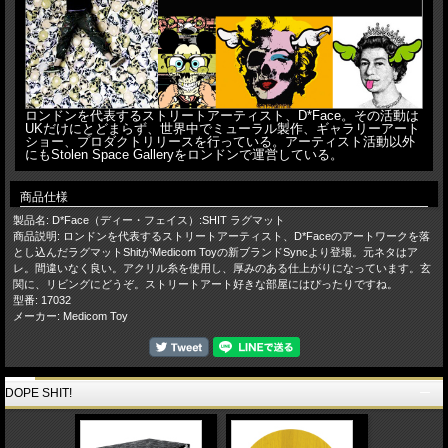
ロンドンを代表するストリートアーティスト、D*Face。その活動は
UKだけにとどまらず、世界中でミューラル製作、ギャラリーアート
ショー、プロダクトリリースを行っている。アーティスト活動以外
にもStolen Space Galleryをロンドンで運営している。
商品仕様
製品名: D*Face（ディー・フェイス）:SHIT ラグマット
商品説明: ロンドンを代表するストリートアーティスト、D*Faceのアートワークを落
とし込んだラグマットShitがMedicom Toyの新ブランドSyncより登場。元ネタはア
レ。間違いなく良い。アクリル糸を使用し、厚みのある仕上がりになっています。玄
関に、リビングにどうぞ。ストリートアート好きな部屋にはぴったりですね。
型番: 17032
メーカー: Medicom Toy
DOPE SHIT!