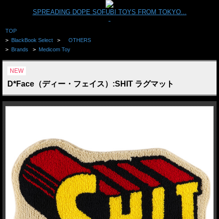
SPREADING DOPE SOFUBI TOYS FROM TOKYO...
TOP
>
BlackBook Select
>
OTHERS
>
Brands
>
Medicom Toy
NEW
D*Face（ディー・フェイス）:SHIT ラグマット