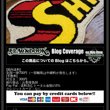
[国内送料]
全国一律700円（一部離島は中継料が発生します）
[手数料]
代引き：300円
銀行振込：お客様負担
Pay Pal：送料含むトータル金額の5%
クレジットカード：なし