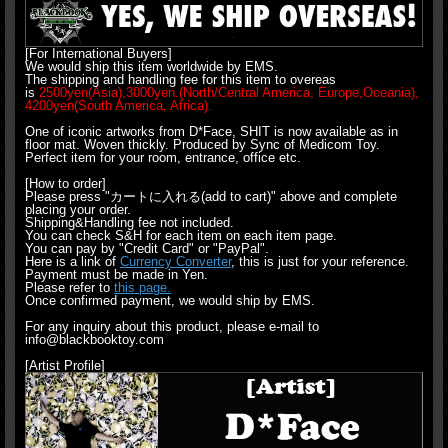
[For International Buyers]
We would ship this item worldwide by EMS.
The shipping and handling fee for this item to overeas
is
2500yen(Asia),3000yen.(North/Central America, Europe,Oceania),
4200yen(South America, Africa).
One of iconic artworks from D*Face, SHIT is now available as in
floor mat. Woven thickly. Produced by Sync of Medicom Toy.
Perfect item for your room, entrance, office etc.
[How to order]
Please press "カートに入れる(add to cart)" above and complete
placing your order.
Shipping&Handling fee not included.
You can check S&H for each item on each item page.
You can pay by "Credit Card" or "PayPal".
Here is a link of
Currency Converter
, this is just for your reference.
Payment must be made in Yen.
Please refer to
this page.
Once confirmed payment, we would ship by EMS.
For any inquiry about this product, please e-mail to
info@blackbooktoy.com
[Artist Profile]