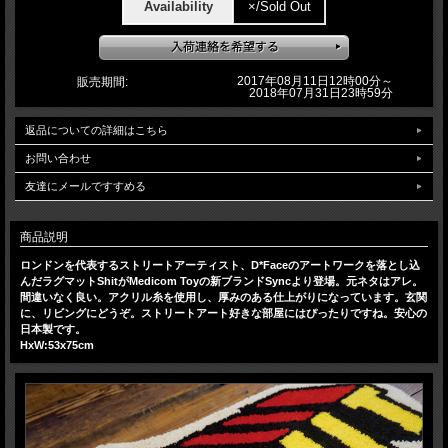
Availability
×/Sold Out
2017年08月11日12時00分～
販売期間:
2018年07月31日23時59分
返品についての詳細はこちら
お問い合わせ
友達にメールですすめる
商品説明
ロンドンを代表するストリートアーティスト、D*Faceのアートワークを落とし込
んだラグマットShitがMedicom Toyの新ブランドSyncより登場。元ネタはアレ。
間違いなく良い。アクリル糸を使用し、厚みのある仕上がりになっています。玄関
に、リビングにどうぞ。ストリートアート好きな部屋にはぴったりですね。安心の
日本製です。
HxW:53x75cm