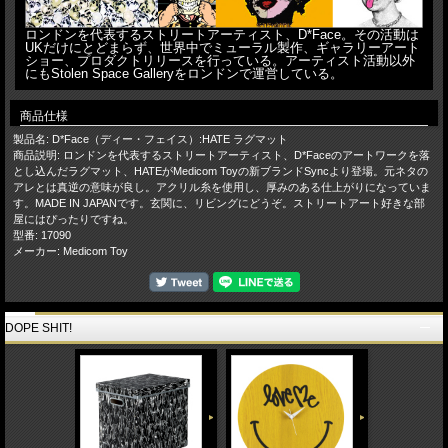
ロンドンを代表するストリートアーティスト、D*Face。その活動は
UKだけにとどまらず、世界中でミューラル製作、ギャラリーアート
ショー、プロダクトリリースを行っている。アーティスト活動以外
にもStolen Space Galleryをロンドンで運営している。
商品仕様
製品名: D*Face（ディー・フェイス）:HATE ラグマット
商品説明: ロンドンを代表するストリートアーティスト、D*Faceのアートワークを落
とし込んだラグマット、HATEがMedicom Toyの新ブランドSyncより登場。元ネタの
アレとは真逆の意味が良し。アクリル糸を使用し、厚みのある仕上がりになっていま
す。MADE IN JAPANです。玄関に、リビングにどうぞ。ストリートアート好きな部
屋にはぴったりですね。
型番: 17090
メーカー: Medicom Toy
DOPE SHIT!