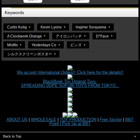
Keywords
Curtis Kulig
Kevin Lyons
Hajime Sorayama
A Clockwork Orange
アイロンパッチ
D*Face
Misfits
Yesterdays Co
ピンズ
シルクスクリーンポスター
We accept International Orders!! Click here for the details!!
BlackBook Toy Original Toys.
SPREADING DOPE SOFUBI TOYS FROM TOKYO...
ABOUT US
|
WHOLESALE
|
TOY PRODUCTION
|
Free Sticker
|
BBT
Point |
Pick Up at BBT
Back to Top