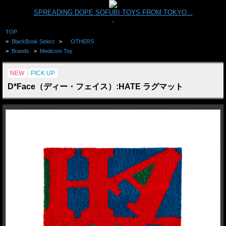
SPREADING DOPE SOFUBI TOYS FROM TOKYO...
TOP
>
BlackBook Select
>
OTHERS
>
Brands
>
Medicom Toy
NEW
PICK UP
D*Face（ディー・フェイス）:HATE ラグマット