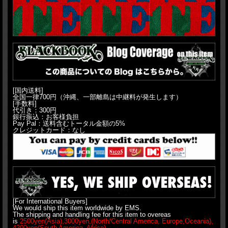
[国内送料]
全国一律700円（沖縄、一部離島は中継料が発生します）
[手数料]
代引き：300円
銀行振込：お客様負担
Pay Pal：送料含むトータル金額の5%
クレジットカード：なし
[For International Buyers]
We would ship this item worldwide by EMS.
The shipping and handling fee for this item to overeas
is
2500yen(Asia),3000yen.(North/Central America, Europe,Oceania),
4200yen(South America, Africa).