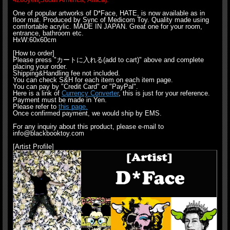
One of popular artworks of D*Face, HATE, is now available as in
floor mat. Produced by Sync of Medicom Toy. Quality made using
comfortable acrylic. MADE IN JAPAN. Great one for your room,
entrance, bathroom etc.
HxW:60x60cm
[How to order]
Please press "カートに入れる(add to cart)" above and complete
placing your order.
Shipping&Handling fee not included.
You can check S&H for each item on each item page.
You can pay by "Credit Card" or "PayPal".
Here is a link of
Currency Converter
, this is just for your reference.
Payment must be made in Yen.
Please refer to
this page.
Once confirmed payment, we would ship by EMS.
For any inquiry about this product, please e-mail to
info@blackbooktoy.com
[Artist Profile]