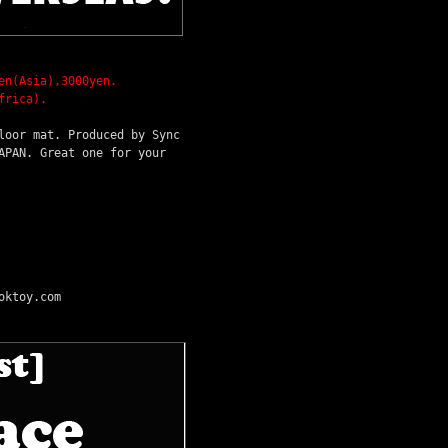
n(Asia),3000yen.
frica).
loor mat. Produced by Sync
APAN. Great one for your
oktoy.com