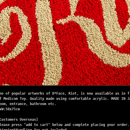
ne of popular artworks of D*Face, Riot, is now available as in f
f Medicom Toy. Quality made using comfortable acrylic. MADE IN J
oom, entrance, bathroom etc.
xW:50x75cm
Customers Overseas]
lease press "add to cart" below and complete placing your order.
hipping&Handling fee not included.