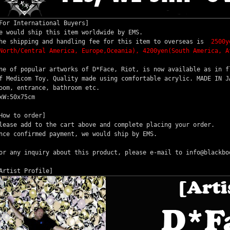
For International Buyers]
e would ship this item worldwide by EMS.
he shipping and handling fee for this item to overseas is
2500ye
North/Central America, Europe,Oceania), 4200yen(South America, A
ne of popular artworks of D*Face, Riot, is now available as in f
f Medicom Toy. Quality made using comfortable acrylic. MADE IN J
oom, entrance, bathroom etc.
xW:50x75cm
How to order]
lease add to the cart above and complete placing your order.
nce confirmed payment, we would ship by EMS.
or any inquiry about this product, please e-mail to info@blackbo
Artist Profile]