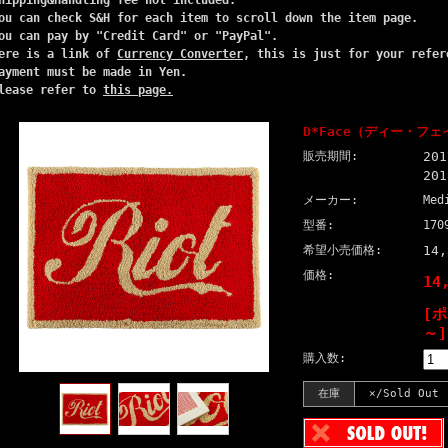
ou can check S&H for each item to scroll down the item page.
ou can pay by "Credit Card" or "PayPal".
ere is a link of
Currency Converter
, this is just for your refer
ayment must be made in Yen.
lease refer to
this page.
D*Face（ディー・フェ
販売期間:
20
20
メーカー:
Med
型番:
170
希望小売価格:
14
価格:
14
[
～]
購入数:
在庫
×/Sold Out