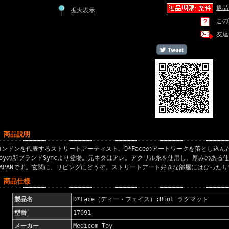
返品
拡大表示
この
友達
■ 商品説明
ロンドンを代表するストリートアーティスト、D*Faceのアートワークを落とし込んだラグ
Toyの新ブランドSyncより登場。元ネタはアレ。アクリル糸を使用し、厚みのある仕上
JAPANです。玄関に、リビングにどうぞ。ストリートアート好きな部屋にはぴった
■ 商品仕様
製品名
D*Face（ディー・フェイス）:Riot ラグマット
型番
17091
メーカー
Medicom Toy