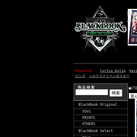
Bl
ART 
Keywords
Curtis Kulig
Kev
ピンズ
シルクスクリーンポスター
商品検索
■IT
BlackBook Original
TOYS
PRINTS
OTHERS
BlackBook Select