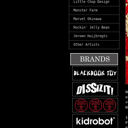
Little Chop Design
Monster Farm
Marvel Okinawa
Rockin' Jelly Bean
Jeroen Huijbregts
Other Artists
O
o
r
H
[
P
S