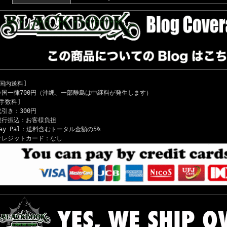
[国内送料]
全国一律700円（沖縄、一部離島は中継料が発生します）
[手数料]
代引き：300円
銀行振込：お客様負担
Pay Pal：送料含むトータル金額の5%
クレジットカード：なし