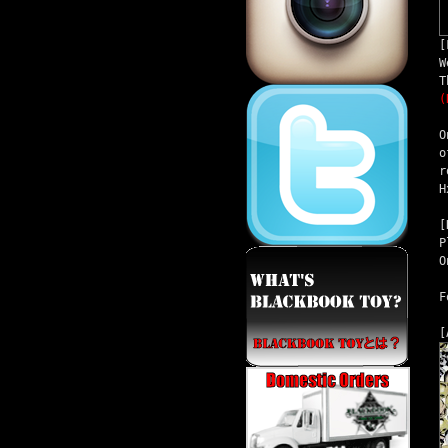
[
W
T
(
O
o
r
H
[
P
O
F
[