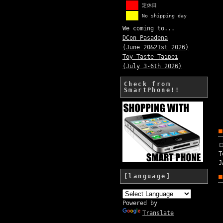
定休日
No shipping day
We coming to...
DCon Pasadena
(June 20&21st 2026)
Toy Taste Taipei
(July 3-6th 2026)
Check from
SmartPhone!!
[language]
Powered by
Translate