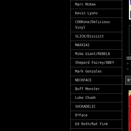
Marc McKee
Kevin Lyons
COOKone/Delicious
Vinyl
SLICK/Dissizit
MAXX242
Mike Giant/REBEL8
HO
Shepard Fairey/OBEY
>
>
Mark Gonzales
NECKFACE
Buff Monster
Luke Chueh
SUCKADELIC
D*Face
Ed Roth/Rat Fink