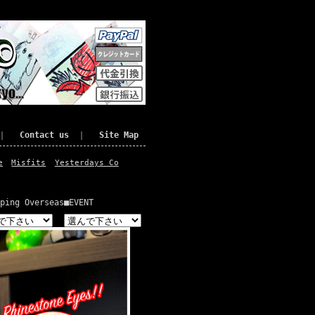
｜
Contact us
｜
Site Map
e
Misfits
Yesterdays Co
ping Overseas
■EVENT