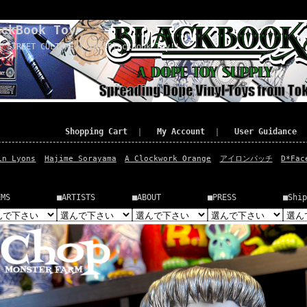
ackBook Toy
x STREET CULTURE x TOY=BlackBook Toy!!
Shopping Cart
｜
My Account
｜
User Guidance
in Lyons
Hajime Sorayama
A Clockwork Orange
アイロンパッチ
D*Fac
EMS
■ARTISTS
■ABOUT
■PRESS
■Ship