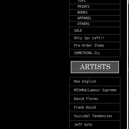
TOYS
PRINTS
BOOKS
APPAREL
OTHERS
SALE
Only 1pc Left!!
Pre-Order Items
SOMETHING.ILL
Ron English
MISHKA/Lamour Supreme
David Flores
Frank Kozik
Suicidal Tendencies
Jeff Soto