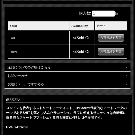
購入数:
個
color
Availability
カート
×/Sold Out
入荷連絡を希望
wh
×/Sold Out
入荷連絡を希望
olive
返品についての詳細はこちら
お問い合わせ
友達にメールですすめる
商品説明
ロンドンを代表するストリートアーティスト、D*Faceの代表的なアートワークの
一つであるSHITを落とし込んだサコッシュ。ラフに使えるサコッシュは自転車に
乗る時もスケートでプッシュする時も非常に便利。2色展開です。
HxW:24x32cm