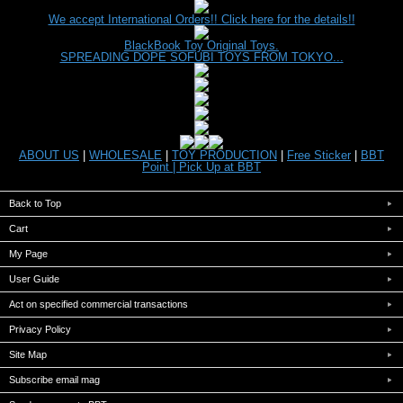
We accept International Orders!! Click here for the details!!
BlackBook Toy Original Toys.
SPREADING DOPE SOFUBI TOYS FROM TOKYO...
ABOUT US
|
WHOLESALE
|
TOY PRODUCTION
|
Free Sticker
|
BBT
Point |
Pick Up at BBT
Back to Top
Cart
My Page
User Guide
Act on specified commercial transactions
Privacy Policy
Site Map
Subscribe email mag