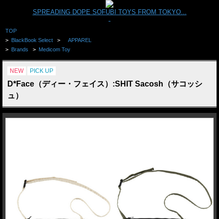
SPREADING DOPE SOFUBI TOYS FROM TOKYO...
TOP
>
BlackBook Select
>
APPAREL
>
Brands
>
Medicom Toy
NEW
PICK UP
D*Face（ディー・フェイス）:SHIT Sacosh（サコッシ
ュ）