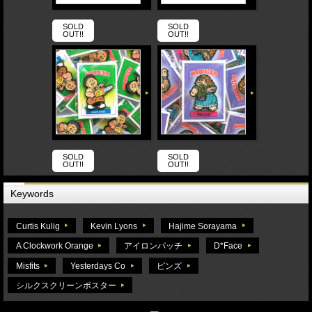
SOLD
SOLD
OUT!!
OUT!!
SOLD
SOLD
OUT!!
OUT!!
Keywords
Curtis Kulig
Kevin Lyons
Hajime Sorayama
A Clockwork Orange
アイロンパッチ
D*Face
Misfits
Yesterdays Co
ピンズ
シルクスクリーンポスター