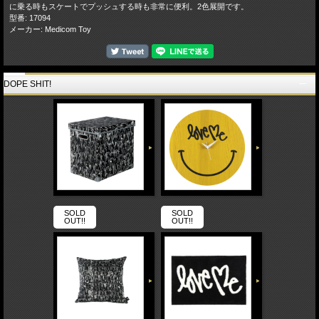
に乗る時もスケートでプッシュする時も非常に便利。2色展開です。
型番: 17094
メーカー: Medicom Toy
DOPE SHIT!
SOLD
SOLD
OUT!!
OUT!!