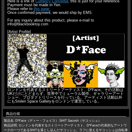
Here is a link of
Currency Converter
, this is just for your reference.
Payment must be made in Yen.
Please refer to
this page.
Once confirmed payment, we would ship by EMS.
For any inquiry about this product, please e-mail to
info@blackbooktoy.com
[Artist Profile]
ロンドンを代表するストリートアーティスト、D*Face。その活動は
UKだけにとどまらず、世界中でミューラル製作、ギャラリーアート
ショー、プロダクトリリースを行っている。アーティスト活動以外
にもStolen Space Galleryをロンドンで運営している。
商品仕様
製品名: D*Face（ディー・フェイス）:SHIT Sacosh（サコッシュ）
商品説明: ロンドンを代表するストリートアーティスト、D*Faceの代表的なアートワ
ークの一つであるSHITを落とし込んだサコッシュ。ラフに使えるサコッシュは自転車