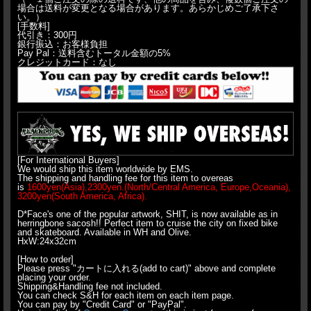
場合は送料が変更となる場合があります。あらかじめご了承下さ
い。）
[手数料]
代引き：300円
銀行振込：お客様負担
Pay Pal：送料含むトータル金額の5%
クレジットカード：なし
[For International Buyers]
We would ship this item worldwide by EMS.
The shipping and handling fee for this item to overeas
is
1600yen(Asia),2300yen.(North/Central America, Europe,Oceania),
3200yen(South America, Africa).
D*Face's one of the popular artwork, SHIT, is now available as in
herringbone sacosh!! Perfect item to cruise the city on fixed bike
and skateboard. Available in WH and Olive.
HxW:24x32cm
[How to order]
Please press "カートに入れる(add to cart)" above and complete
placing your order.
Shipping&Handling fee not included.
You can check S&H for each item on each item page.
You can pay by "Credit Card" or "PayPal".