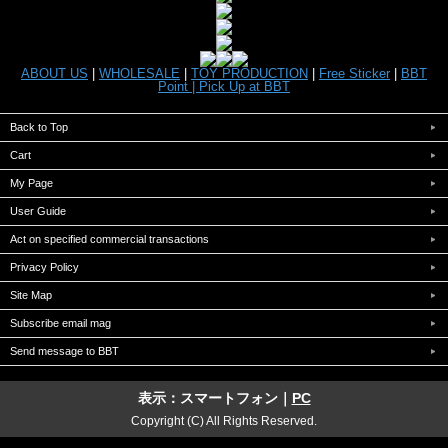
ABOUT US
|
WHOLESALE
|
TOY PRODUCTION
|
Free Sticker
|
BBT
Point |
Pick Up at BBT
Back to Top
Cart
My Page
User Guide
Act on specified commercial transactions
Privacy Policy
Site Map
Subscribe email mag
Send message to BBT
表示：スマートフォン｜
PC
Copyright (C) All Rights Reserved.