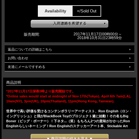
Availability
×/Sold Out
2017年11月17日00時00分～
販売期間:
2018年10月31日23時59分
返品についての詳細はこちら
お問い合わせ
友達にメールですすめる
商品説明
*2017年11月17日深夜0時より販売開始です。
*Online sales would start at midnight of Nov 17th(Tokyo). April 6th 7am(LA),
10am(NY), 3pm(UK), 10pm(Thailand), 11pm(Hong Kong, Tainwan).
世界中で高い評価を受けるコンテンポラリーアーティスト、Ron English（ロン・
イングリッシュ）と我がBlackBook Toyのプロジェクト遂に始動！その名もBig
Boner（ビッグ・ボーナー）！下ネタ...（笑）もちろん2つの意味がかかったRon
Englishらしいネーミング！Ron Englishのステッカーアート本、Stickable Art
Offensesの表紙に掲載されているMC Supersizedのクロスボーンのスカルを元に
MADE IN JAPANのUndeniable Qualityにて立体化！MC Supersizedよりも更に太
▼ 商品説明の続きを見る ▼