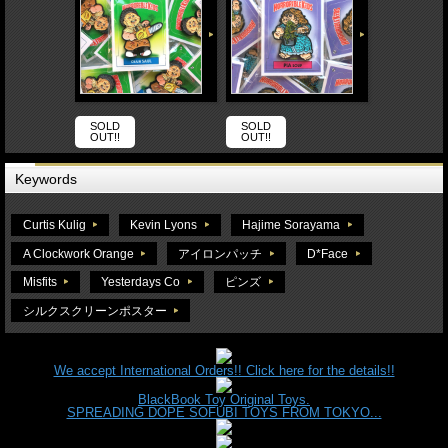
SOLD
SOLD
OUT!!
OUT!!
Keywords
Curtis Kulig
Kevin Lyons
Hajime Sorayama
A Clockwork Orange
アイロンパッチ
D*Face
Misfits
Yesterdays Co
ピンズ
シルクスクリーンポスター
We accept International Orders!! Click here for the details!!
BlackBook Toy Original Toys.
SPREADING DOPE SOFUBI TOYS FROM TOKYO...