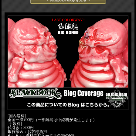
ってます（笑）お腹にはハンバーガーが3つ...こちらは霜降り感120%な肉成型こと
Meaty Boner。この霜降り、彩色ではなく、成型です。よりリアルにすべく、赤で
拭き取りし、ドールアイ装着前に影をBKで、ドールアイを赤で彩色しています。
原型はお馴染みT9G氏！このMeaty Bonerがシリーズ最終カラーとなります。お見
逃しなく！
H:21cm
[国内送料]
全国一律700円（一部離島は中継料が発生します）
[手数料]
代引き：300円
銀行振込：お客様負担
Pay Pal：送料含むトータル金額の5%