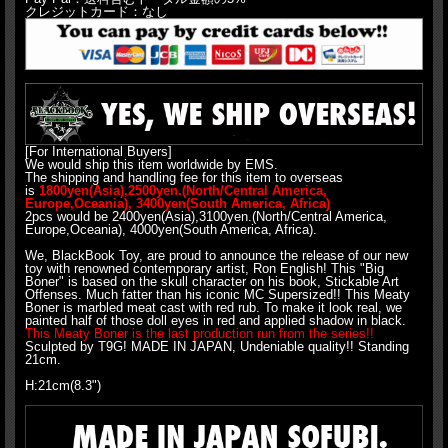
クレジットカード：なし
[For International Buyers]
We would ship this item worldwide by EMS.
The shipping and handling fee for this item to overseas
is
1800yen(Asia),2500yen.(North/Central America,
Europe,Oceania), 3400yen(South America, Africa)
2pcs would be 2400yen(Asia),3100yen.(North/Central America,
Europe,Oceania), 4000yen(South America, Africa).
We, BlackBook Toy, are proud to announce the release of our new
toy with renowned contemporary artist, Ron English! This "Big
Boner" is based on the skull character on his book, Stickable Art
Offenses. Much fatter than his iconic MC Supersized!! This Meaty
Boner is marbled meat cast with red rub. To make it look real, we
painted half of those doll eyes in red and applied shadow in black.
This Meaty Boner is the last production run from the series!!
Sculpted by T9G! MADE IN JAPAN, Undeniable quality!! Standing
21cm.
H:21cm(8.3")