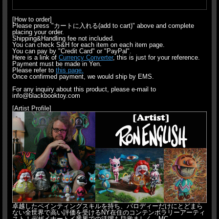
[How to order]
Please press "カートに入れる(add to cart)" above and complete
placing your order.
Shipping&Handling fee not included.
You can check S&H for each item on each item page.
You can pay by "Credit Card" or "PayPal".
Here is a link of
Currency Converter
, this is just for your reference.
Payment must be made in Yen.
Please refer to
this page.
Once confirmed payment, we would ship by EMS.
For any inquiry about this product, please e-mail to
info@blackbooktoy.com
[Artist Profile]
卓越したペインティングスキルを持ち、パロディーだけにとどまら
ない全世界で高い評価を受けるNY在住のコンテンポラリーアーティ
スト！デザイナートイ業界での活躍も目覚ましく、MC