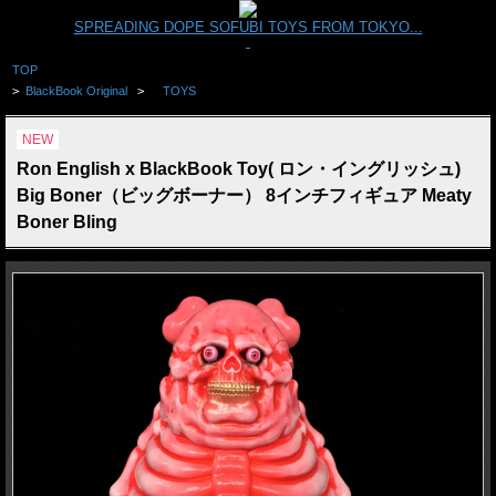
SPREADING DOPE SOFUBI TOYS FROM TOKYO...
TOP
>
BlackBook Original
>
TOYS
NEW
Ron English x BlackBook Toy( ロン・イングリッシュ)
Big Boner（ビッグボーナー） 8インチフィギュア Meaty
Boner Bling