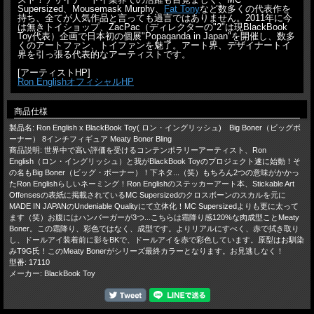
Supersized、Mousemask Murphy、
Fat Tony
など数多くの代表作を
持ち、全てが人気作品と言っても過言ではありません。2011年に今
は無きトイショップ、ZacPac（ディレクターの"2"は現BlackBook
Toy代表）企画で日本初の個展"Popaganda in Japan"を開催し、数多
くのアートファン、トイファンを魅了。アート界、デザイナートイ
界を引っ張る代表的なアーティストです。
[アーティストHP]
Ron EnglishオフィシャルHP
商品仕様
製品名: Ron English x BlackBook Toy( ロン・イングリッシュ) Big Boner（ビッグボ
ーナー） 8インチフィギュア Meaty Boner Bling
商品説明: 世界中で高い評価を受けるコンテンポラリーアーティスト、Ron
English（ロン・イングリッシュ）と我がBlackBook Toyのプロジェクト遂に始動！そ
の名もBig Boner（ビッグ・ボーナー）！下ネタ...（笑）もちろん2つの意味がかかっ
たRon Englishらしいネーミング！Ron Englishのステッカーアート本、Stickable Art
Offensesの表紙に掲載されているMC Supersizedのクロスボーンのスカルを元に
MADE IN JAPANのUndeniable Qualityにて立体化！MC Supersizedよりも更に太って
ます（笑）お腹にはハンバーガーが3つ...こちらは霜降り感120%な肉成型ことMeaty
Boner。この霜降り、彩色ではなく、成型です。よりリアルにすべく、赤で拭き取り
し、ドールアイ装着前に影をBKで、ドールアイを赤で彩色しています。原型はお馴染
みT9G氏！このMeaty Bonerがシリーズ最終カラーとなります。お見逃しなく！
型番: 17110
メーカー: BlackBook Toy